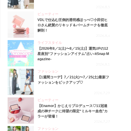
2026.8.5
ビューティー
VDLで仕込む圧倒的透明感ほっぺ♡小田切ヒ
ロさん絶賛のリキッド＆バームチークを徹底
解剖！
2026.8.4
ライフスタイル
【2026年8／1(土)〜8／15(土)】運気UPの12
星座別“ファッションアイテム”占い-itSnap M
agazine-
2026.8.1
ファッション
【1週間コーデ】7／21(火)〜7／25(土)最新フ
ァッションをピックアップ♡
2026.7.29
ビューティー
【Enamor】かじえりプロデュース♡11冠達
成の神チークに待望の限定“ミルキー血色”カ
ラーが登場！
2026.7.27
ファッション