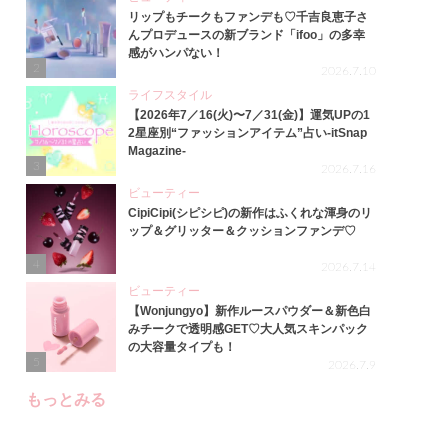
リップもチークもファンデも♡千吉良恵子さ
んプロデュースの新ブランド「ifoo」の多幸
感がハンパない！
2
2026.7.10
ライフスタイル
【2026年7／16(火)〜7／31(金)】運気UPの1
2星座別“ファッションアイテム”占い-itSnap
Magazine-
3
2026.7.16
ビューティー
CipiCipi(シピシピ)の新作はふくれな渾身のリ
ップ＆グリッター＆クッションファンデ♡
4
2026.7.14
ビューティー
【Wonjungyo】新作ルースパウダー＆新色白
みチークで透明感GET♡大人気スキンパック
の大容量タイプも！
5
2026.7.9
もっとみる