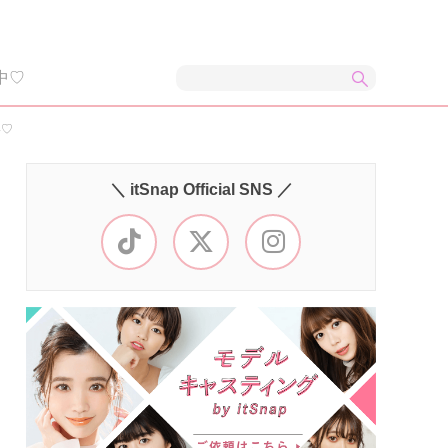
中♡
い♡
＼ itSnap Official SNS ／