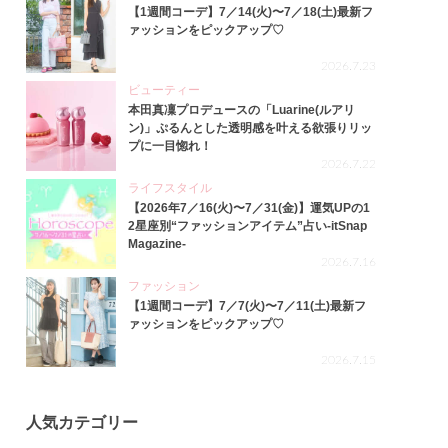
【1週間コーデ】7／14(火)〜7／18(土)最新フ
ァッションをピックアップ♡
2026.7.23
ビューティー
本田真凜プロデュースの「Luarine(ルアリ
ン)」ぷるんとした透明感を叶える欲張りリッ
プに一目惚れ！
2026.7.22
ライフスタイル
【2026年7／16(火)〜7／31(金)】運気UPの1
2星座別“ファッションアイテム”占い-itSnap
Magazine-
2026.7.16
ファッション
【1週間コーデ】7／7(火)〜7／11(土)最新フ
ァッションをピックアップ♡
2026.7.15
人気カテゴリー