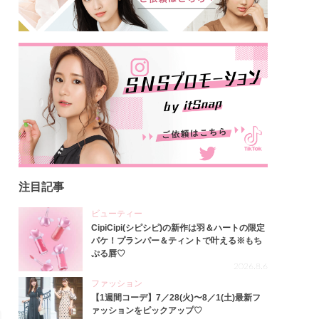
注目記事
ビューティー
CipiCipi(シピシピ)の新作は羽＆ハートの限定
パケ！プランパー＆ティントで叶える※もち
ぷる唇♡
2026.8.6
ファッション
【1週間コーデ】7／28(火)〜8／1(土)最新フ
ァッションをピックアップ♡