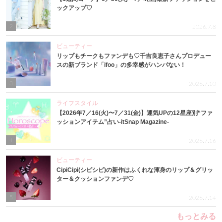
ックアップ♡
2
2026.7.8
ビューティー
リップもチークもファンデも♡千吉良恵子さんプロデュー
スの新ブランド「ifoo」の多幸感がハンパない！
3
2026.7.10
ライフスタイル
【2026年7／16(火)〜7／31(金)】運気UPの12星座別“ファ
ッションアイテム”占い-itSnap Magazine-
4
2026.7.16
ビューティー
CipiCipi(シピシピ)の新作はふくれな渾身のリップ＆グリッ
ター＆クッションファンデ♡
5
2026.7.14
もっとみる