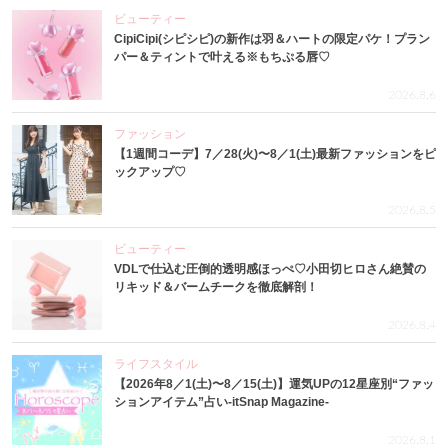
ビューティー
CipiCipi(シピシピ)の新作は羽＆ハートの限定パケ！プラン
パー＆ティントで叶える※もちぷる唇♡
2026.8.6
ファッション
【1週間コーデ】7／28(火)〜8／1(土)最新ファッションをピ
ックアップ♡
2026.8.5
ビューティー
VDLで仕込む圧倒的透明感ほっぺ♡小田切ヒロさん絶賛の
リキッド＆バームチークを徹底解剖！
2026.8.4
ライフスタイル
【2026年8／1(土)〜8／15(土)】運気UPの12星座別“ファッ
ションアイテム”占い-itSnap Magazine-
2026.8.1