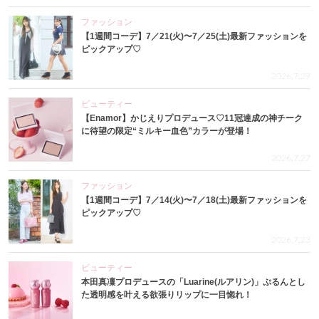
ファッション
【1週間コーデ】7／21(火)〜7／25(土)最新ファッションを
ピックアップ♡
2026.7.29
ビューティー
【Enamor】かじえりプロデュース♡11冠達成の神チーク
に待望の限定“ミルキー血色”カラーが登場！
2026.7.27
ファッション
【1週間コーデ】7／14(火)〜7／18(土)最新ファッションを
ピックアップ♡
2026.7.23
ビューティー
本田真凜プロデュースの「Luarine(ルアリン)」ぷるんとし
た透明感を叶える欲張りリップに一目惚れ！