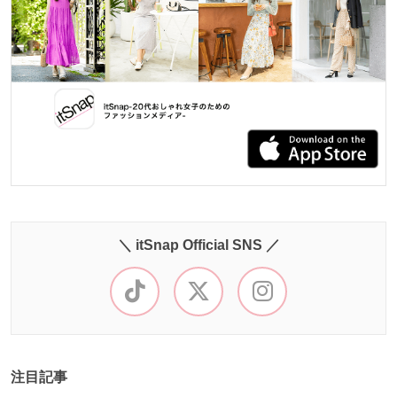
＼ itSnap Official SNS ／
注目記事