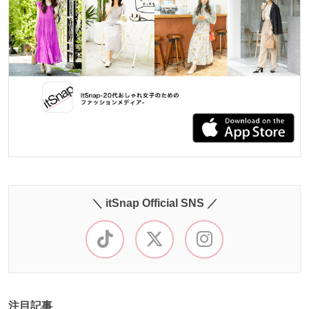
＼ itSnap Official SNS ／
注目記事