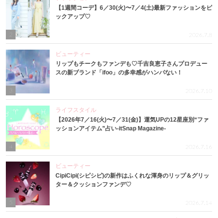
【1週間コーデ】6／30(火)〜7／4(土)最新ファッションをピ
ックアップ♡
2
2026.7.8
ビューティー
リップもチークもファンデも♡千吉良恵子さんプロデュー
スの新ブランド「ifoo」の多幸感がハンパない！
3
2026.7.10
ライフスタイル
【2026年7／16(火)〜7／31(金)】運気UPの12星座別“ファ
ッションアイテム”占い-itSnap Magazine-
4
2026.7.16
ビューティー
CipiCipi(シピシピ)の新作はふくれな渾身のリップ＆グリッ
ター＆クッションファンデ♡
5
2026.7.14