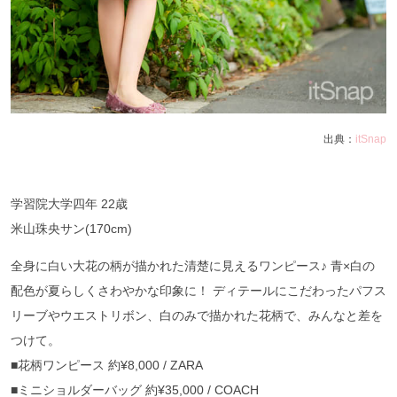
出典：
itSnap
学習院大学四年 22歳
米山珠央サン(170cm)
全身に白い大花の柄が描かれた清楚に見えるワンピース♪ 青×白の
配色が夏らしくさわやかな印象に！ ディテールにこだわったパフス
リーブやウエストリボン、白のみで描かれた花柄で、みんなと差を
つけて。
■花柄ワンピース 約¥8,000 / ZARA
■ミニショルダーバッグ 約¥35,000 / COACH