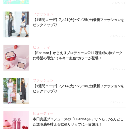
2026.8.1
ファッション
【1週間コーデ】7／21(火)〜7／25(土)最新ファッションを
ピックアップ♡
2026.7.29
ビューティー
【Enamor】かじえりプロデュース♡11冠達成の神チーク
に待望の限定“ミルキー血色”カラーが登場！
2026.7.27
ファッション
【1週間コーデ】7／14(火)〜7／18(土)最新ファッションを
ピックアップ♡
2026.7.23
ビューティー
本田真凜プロデュースの「Luarine(ルアリン)」ぷるんとし
た透明感を叶える欲張りリップに一目惚れ！