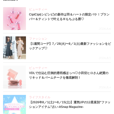
ビューティー
CipiCipi(シピシピ)の新作は羽＆ハートの限定パケ！プラン
パー＆ティントで叶える※もちぷる唇♡
2026.8.6
ファッション
【1週間コーデ】7／28(火)〜8／1(土)最新ファッションをピ
ックアップ♡
2026.8.5
ビューティー
VDLで仕込む圧倒的透明感ほっぺ♡小田切ヒロさん絶賛の
リキッド＆バームチークを徹底解剖！
2026.8.4
ライフスタイル
【2026年8／1(土)〜8／15(土)】運気UPの12星座別“ファッ
ションアイテム”占い-itSnap Magazine-