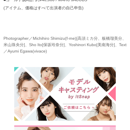
(アイテム、価格はすべて出演者の自己申告)
Photographer／Michihiro Shimizu(f-me)[高須ミカ分、板橋瑠美分、
米山珠央分]、Sho Ito[保坂玲奈分]、Yoshinori Kubo[美南海分]、Text
／Ayumi Egawa(vivace)