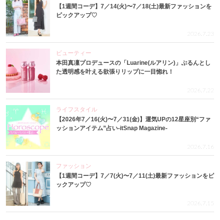
【1週間コーデ】7／14(火)〜7／18(土)最新ファッションを
ピックアップ♡
2026.7.23
ビューティー
本田真凜プロデュースの「Luarine(ルアリン)」ぷるんとし
た透明感を叶える欲張りリップに一目惚れ！
2026.7.22
ライフスタイル
【2026年7／16(火)〜7／31(金)】運気UPの12星座別“ファ
ッションアイテム”占い-itSnap Magazine-
2026.7.16
ファッション
【1週間コーデ】7／7(火)〜7／11(土)最新ファッションをピ
ックアップ♡
2026.7.15