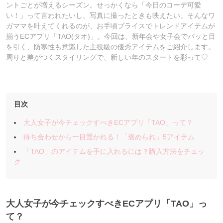
ントごとが増えるシーズン。せっかくなら「今日のコーデ可愛
い！」って言われたいし、写真に撮ったときも映えたい。そんなワ
ガママを叶えてくれるのが、お手頃プライスでトレンドアイテムが
揃うECアプリ「TAO(タオ)」。今回は、新年会や女子会でパッと目
を引く、防寒性も意識した主役級の優秀アイテムをご紹介します。
周りと差がつくスタイリングで、新しい年のスタートを彩って♡
目次
大人女子が今チェックすべきECアプリ「TAO」って？
待ち合わせから一目置かれる！「褒められ」5アイテム
「TAO」のアイテムを手に入れるには？購入方法をチェッ
ク
大人女子が今チェックすべきEC
アプリ「TAO
」っ
て？