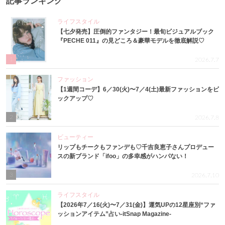
記事ランキング
ライフスタイル
【七夕発売】圧倒的ファンタジー！最旬ビジュアルブック
『PECHE 011』の見どころ＆豪華モデルを徹底解説♡
1
2026.7.7
ファッション
【1週間コーデ】6／30(火)〜7／4(土)最新ファッションをピ
ックアップ♡
2
2026.7.8
ビューティー
リップもチークもファンデも♡千吉良恵子さんプロデュー
スの新ブランド「ifoo」の多幸感がハンパない！
3
2026.7.10
ライフスタイル
【2026年7／16(火)〜7／31(金)】運気UPの12星座別“ファ
ッションアイテム”占い-itSnap Magazine-