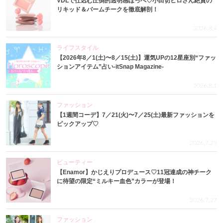
VDLで仕込む圧倒的透明感ほっぺ♡小田切ヒロさん絶賛の
リキッド＆バームチークを徹底解剖！
2026.8.4
ライフスタイル
【2026年8／1(土)〜8／15(土)】運気UPの12星座別“ファッ
ションアイテム”占い-itSnap Magazine-
2026.8.1
ファッション
【1週間コーデ】7／21(火)〜7／25(土)最新ファッションを
ピックアップ♡
2026.7.29
ビューティー
【Enamor】かじえりプロデュース♡11冠達成の神チーク
に待望の限定“ミルキー血色”カラーが登場！
2026.7.27
ファッション