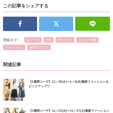
この記事をシェアする
登録タグ：
ECアプリ
TAO
TAOアプリ
トレンド通販
ファッション
越境ECアプリ
関連記事
【1週間コーデ】12／30(火)〜1／8(木)最新ファッションを
ピックアップ♡
【1週間コーデ】12／23(火)〜12／27(土)最新ファッション