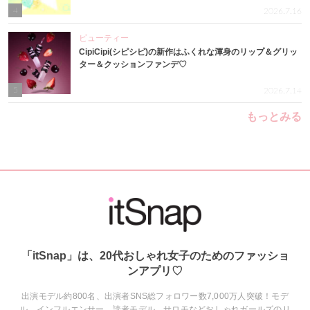
4
2026.7.16
ビューティー
CipiCipi(シピシピ)の新作はふくれな渾身のリップ＆グリッ
ター＆クッションファンデ♡
5
2026.7.14
もっとみる
「itSnap」は、20代おしゃれ女子のためのファッショ
ンアプリ♡
出演モデル約800名、出演者SNS総フォロワー数7,000万人突破！モデ
ル、インフルエンサー、読者モデル、サロモなどおしゃれガールズのリ