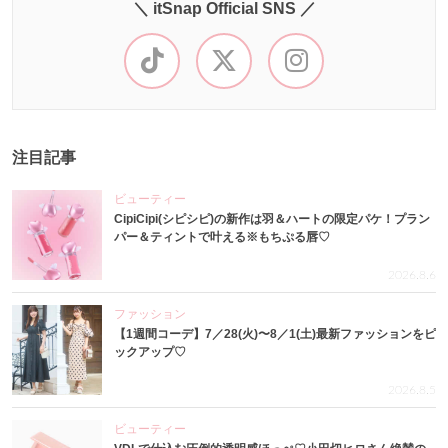
＼ itSnap Official SNS ／
注目記事
ビューティー
CipiCipi(シピシピ)の新作は羽＆ハートの限定パケ！プラン
パー＆ティントで叶える※もちぷる唇♡
2026.8.6
ファッション
【1週間コーデ】7／28(火)〜8／1(土)最新ファッションをピ
ックアップ♡
2026.8.5
ビューティー