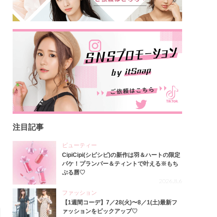
注目記事
ビューティー
CipiCipi(シピシピ)の新作は羽＆ハートの限定
パケ！プランパー＆ティントで叶える※もち
ぷる唇♡
2026.8.6
ファッション
【1週間コーデ】7／28(火)〜8／1(土)最新フ
ァッションをピックアップ♡