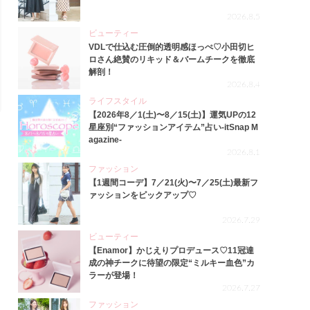
2026.8.5
ビューティー
VDLで仕込む圧倒的透明感ほっぺ♡小田切ヒ
ロさん絶賛のリキッド＆バームチークを徹底
解剖！
2026.8.4
ライフスタイル
【2026年8／1(土)〜8／15(土)】運気UPの12
星座別“ファッションアイテム”占い-itSnap M
agazine-
2026.8.1
ファッション
【1週間コーデ】7／21(火)〜7／25(土)最新フ
ァッションをピックアップ♡
2026.7.29
ビューティー
【Enamor】かじえりプロデュース♡11冠達
成の神チークに待望の限定“ミルキー血色”カ
ラーが登場！
2026.7.27
ファッション