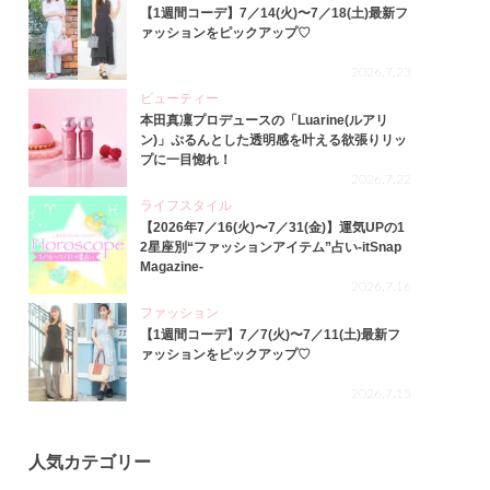
【1週間コーデ】7／14(火)〜7／18(土)最新フ
ァッションをピックアップ♡
2026.7.23
ビューティー
本田真凜プロデュースの「Luarine(ルアリ
ン)」ぷるんとした透明感を叶える欲張りリッ
プに一目惚れ！
2026.7.22
ライフスタイル
【2026年7／16(火)〜7／31(金)】運気UPの1
2星座別“ファッションアイテム”占い-itSnap
Magazine-
2026.7.16
ファッション
【1週間コーデ】7／7(火)〜7／11(土)最新フ
ァッションをピックアップ♡
2026.7.15
人気カテゴリー