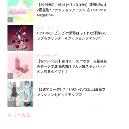
【2026年7／16(火)〜7／31(金)】運気UPの1
2星座別“ファッションアイテム”占い-itSnap
Magazine-
2
2026.7.16
ビューティー
CipiCipi(シピシピ)の新作はふくれな渾身のリ
ップ＆グリッター＆クッションファンデ♡
3
2026.7.14
ビューティー
【Wonjungyo】新作ルースパウダー＆新色白
みチークで透明感GET♡大人気スキンパック
の大容量タイプも！
4
2026.7.9
ファッション
【1週間コーデ】7／7(火)〜7／11(土)最新フ
ァッションをピックアップ♡
5
2026.7.15
もっとみる