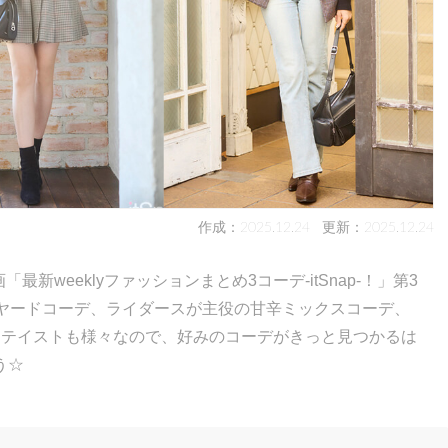
作成：2025.12.24
更新：2025.12.24
最新weeklyファッションまとめ3コーデ-itSnap-！」第3
イヤードコーデ、ライダースが主役の甘辛ミックスコーデ、
。テイストも様々なので、好みのコーデがきっと見つかるは
う☆