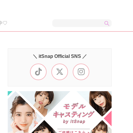
中♡
＼ itSnap Official SNS ／