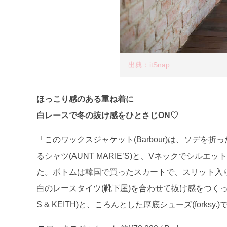
出典：itSnap
ほっこり感のある重ね着に
白レースで冬の抜け感をひとさじON♡
「このワックスジャケット(Barbour)は、ソデを
るシャツ(AUNT MARIE’S)と、Vネックでシルエッ
た。ボトムは韓国で買ったスカートで、スリット入
白のレースタイツ(靴下屋)を合わせて抜け感をつくっ
S & KEITH)と、ころんとした厚底シューズ(forks