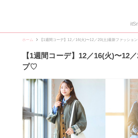
i
ホーム
【1週間コーデ】12／16(火)〜12／20(土)最新ファッシ
【1週間コーデ】12／16(火)〜1
プ♡