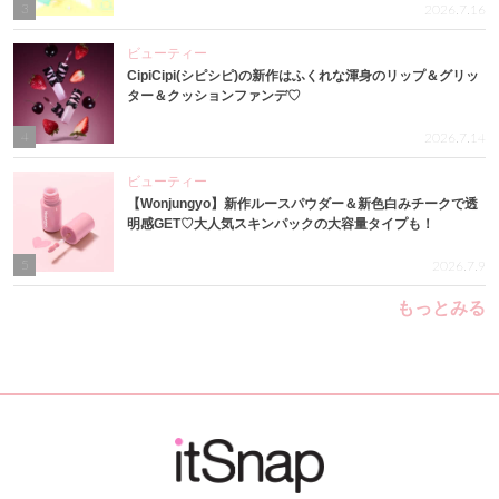
3
2026.7.16
ビューティー
CipiCipi(シピシピ)の新作はふくれな渾身のリップ＆グリッ
ター＆クッションファンデ♡
4
2026.7.14
ビューティー
【Wonjungyo】新作ルースパウダー＆新色白みチークで透
明感GET♡大人気スキンパックの大容量タイプも！
5
2026.7.9
もっとみる