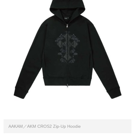
AAKAM／AKM CROS2 Zip-Up Hoodie