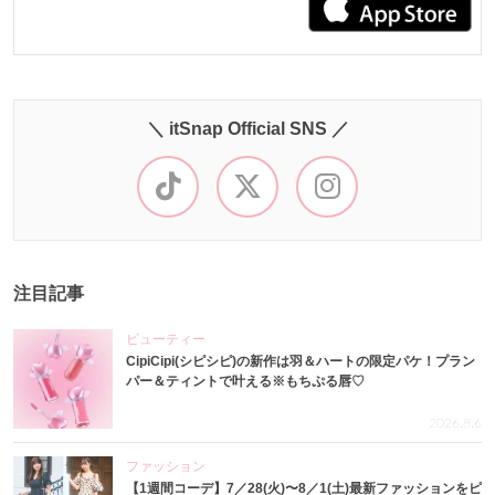
＼ itSnap Official SNS ／
注目記事
ビューティー
CipiCipi(シピシピ)の新作は羽＆ハートの限定パケ！プラン
パー＆ティントで叶える※もちぷる唇♡
2026.8.6
ファッション
【1週間コーデ】7／28(火)〜8／1(土)最新ファッションをピ