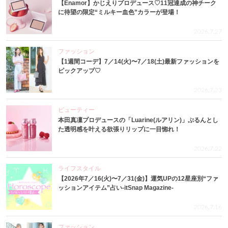
【Enamor】かじえりプロデュース♡11冠達成の神チーク
に待望の限定“ミルキー血色”カラーが登場！
2026.7.27
ファッション
【1週間コーデ】7／14(火)〜7／18(土)最新ファッションを
ピックアップ♡
2026.7.23
ビューティー
本田真凜プロデュースの「Luarine(ルアリン)」ぷるんとし
た透明感を叶える欲張りリップに一目惚れ！
2026.7.22
ライフスタイル
【2026年7／16(火)〜7／31(金)】運気UPの12星座別“ファ
ッションアイテム”占い-itSnap Magazine-
2026.7.16
ファッション