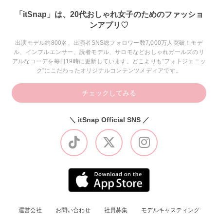
「itSnap」は、20代おしゃれ女子のためのファッショ
ンアプリ♡
出演モデル約800名、出演者SNS総フォロワー数7,000万人突破！モデ
ル、インフルエンサー、読者モデル、サロモなどおしゃれガールズのリ
アルなコーデを毎日19時に更新しています。どこよりも“フォトジェニッ
ク”にこだわったオリジナルコンテンツメディアです。
チェックしてみる
＼ itSnap Official SNS ／
運営会社
お問い合わせ
社員募集
モデルキャスティング