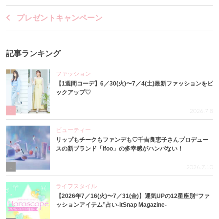
プレゼントキャンペーン
記事ランキング
ファッション
【1週間コーデ】6／30(火)〜7／4(土)最新ファッションをピ
ックアップ♡
1
2026.7.8
ビューティー
リップもチークもファンデも♡千吉良恵子さんプロデュー
スの新ブランド「ifoo」の多幸感がハンパない！
2
2026.7.10
ライフスタイル
【2026年7／16(火)〜7／31(金)】運気UPの12星座別“ファ
ッションアイテム”占い-itSnap Magazine-