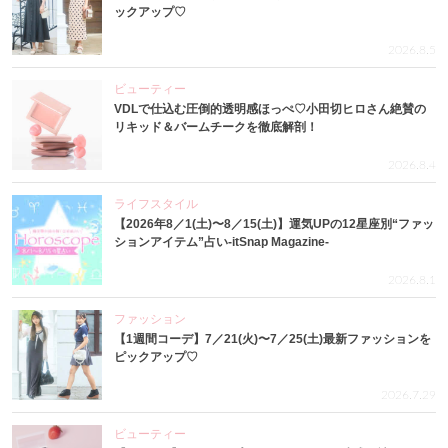
ックアップ♡
2026.8.5
ビューティー
VDLで仕込む圧倒的透明感ほっぺ♡小田切ヒロさん絶賛の
リキッド＆バームチークを徹底解剖！
2026.8.4
ライフスタイル
【2026年8／1(土)〜8／15(土)】運気UPの12星座別“ファッ
ションアイテム”占い-itSnap Magazine-
2026.8.1
ファッション
【1週間コーデ】7／21(火)〜7／25(土)最新ファッションを
ピックアップ♡
2026.7.29
ビューティー