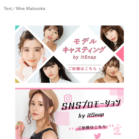
Text／Moe Matsuoka