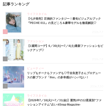
記事ランキング
ライフスタイル
【七夕発売】圧倒的ファンタジー！最旬ビジュアルブック
『PECHE 011』の見どころ＆豪華モデルを徹底解説♡
1
2026.7.7
ファッション
【1週間コーデ】6／30(火)〜7／4(土)最新ファッションをピ
ックアップ♡
2
2026.7.8
ビューティー
リップもチークもファンデも♡千吉良恵子さんプロデュー
スの新ブランド「ifoo」の多幸感がハンパない！
3
2026.7.10
ライフスタイル
【2026年7／16(火)〜7／31(金)】運気UPの12星座別“ファ
ッションアイテム”占い-itSnap Magazine-