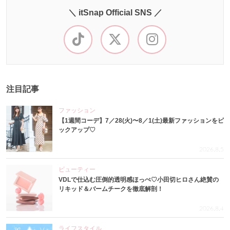
＼ itSnap Official SNS ／
注目記事
ファッション
【1週間コーデ】7／28(火)〜8／1(土)最新ファッションをピ
ックアップ♡
2026.8.5
ビューティー
VDLで仕込む圧倒的透明感ほっぺ♡小田切ヒロさん絶賛の
リキッド＆バームチークを徹底解剖！
2026.8.4
ライフスタイル