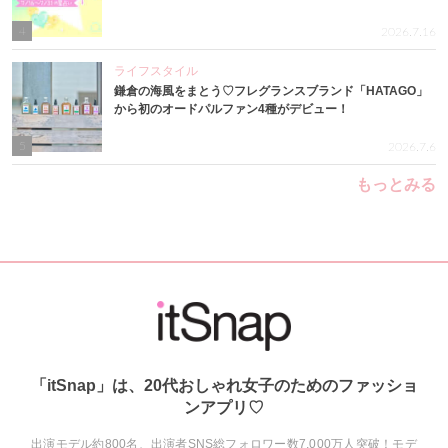
4
2026.7.16
ライフスタイル
鎌倉の海風をまとう♡フレグランスブランド「HATAGO」
から初のオードパルファン4種がデビュー！
5
2026.7.6
もっとみる
「itSnap」は、20代おしゃれ女子のためのファッショ
ンアプリ♡
出演モデル約800名、出演者SNS総フォロワー数7,000万人突破！モデ