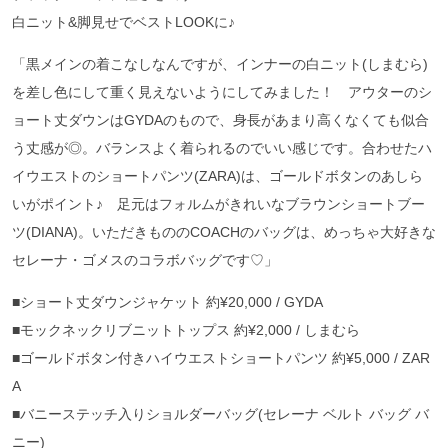
白ニット&脚見せでベストLOOKに♪
「黒メインの着こなしなんですが、インナーの白ニット(しまむら)
を差し色にして重く見えないようにしてみました！ アウターのシ
ョート丈ダウンはGYDAのもので、身長があまり高くなくても似合
う丈感が◎。バランスよく着られるのでいい感じです。合わせたハ
イウエストのショートパンツ(ZARA)は、ゴールドボタンのあしら
いがポイント♪ 足元はフォルムがきれいなブラウンショートブー
ツ(DIANA)。いただきもののCOACHのバッグは、めっちゃ大好きな
セレーナ・ゴメスのコラボバッグです♡」
■ショート丈ダウンジャケット 約¥20,000 / GYDA
■モックネックリブニットトップス 約¥2,000 / しまむら
■ゴールドボタン付きハイウエストショートパンツ 約¥5,000 / ZAR
A
■バニーステッチ入りショルダーバッグ(セレーナ ベルト バッグ バ
ニー)