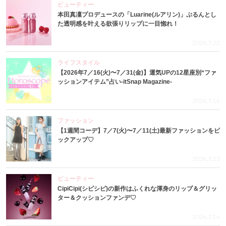
ビューティー
本田真凜プロデュースの「Luarine(ルアリン)」ぷるんとし
た透明感を叶える欲張りリップに一目惚れ！
2026.7.22
ライフスタイル
【2026年7／16(火)〜7／31(金)】運気UPの12星座別“ファ
ッションアイテム”占い-itSnap Magazine-
2026.7.16
ファッション
【1週間コーデ】7／7(火)〜7／11(土)最新ファッションをピ
ックアップ♡
2026.7.15
ビューティー
CipiCipi(シピシピ)の新作はふくれな渾身のリップ＆グリッ
ター＆クッションファンデ♡
2026.7.14