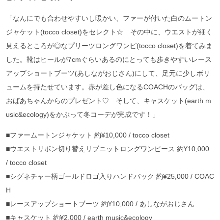
「なんにでも合わせやすいし暖かい、ファーが付いた白のムートン
ジャケット(tocco closet)をセレクト☆ その中に、ウエストが細く
見えるところが◎なプリーツロングワンピ(tocco closet)を着てみま
した。靴はヒールが7cmぐらいあるのにとっても歩きやすいレース
アップショートブーツ(あしながおじさん)にして、足元に少しボリ
ュームを持たせています。赤が差し色になるCOACHのバッグは、
おばあちゃんからのプレゼント♡ そして、キャスケット(earth m
usic&ecology)をかぶって冬コーデが完成です！」
■ファームートンジャケット 約¥10,000 / tocco closet
■ウエストリボン切り替えリブニットロングワンピース 約¥10,000
/ tocco closet
■シグネチャー柄ゴールドロゴ入りハンドバック 約¥25,000 / COAC
H
■レースアップショートブーツ 約¥10,000 / あしながおじさん
■キャスケット 約¥2,000 / earth music&ecology