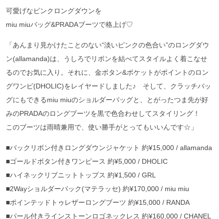
可愛げなピンクロングダウンを
miu miuバッグ&PRADAブーツで格上げ♡
「あんまり見かけたことのない“淡いピンクの色合い”のロングダウ
ン(allamanda)は、うしろでリボンを結べてスタイルよく着こなせ
るのでお気に入り。それに、金ボタン&ポケットがポイントのロン
グワンピ(DHOLIC)をレイヤードしました♪ そして、クラッチバッ
グにもできるmiu miuのショルダーバッグと、とがったつま先が好
みのPRADAのロングブーツを黒で色合わせしてスタイリング！
このブーツは雨晴兼用で、使い勝手がとってもいいんです☆」
■バックリボン付きロングダウンジャケット 約¥15,000 / allamanda
■ゴールドボタン付きワンピース 約¥5,000 / DHOLIC
■ハイネックリブニットトップス 約¥1,500 / GRL
■2Wayショルダーバック(マテラッセ) 約¥170,000 / miu miu
■ポインテッドトゥレザーロングブーツ 約¥15,000 / RANDA
■パール付きラインストーンロゴネックレス 約¥160,000 / CHANEL