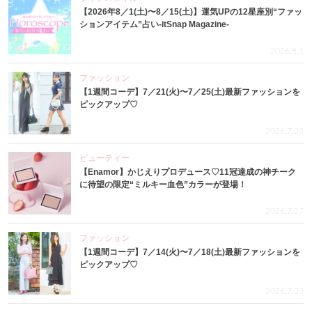
【2026年8／1(土)〜8／15(土)】運気UPの12星座別“ファッ
ションアイテム”占い-itSnap Magazine-
2026.8.1
ファッション
【1週間コーデ】7／21(火)〜7／25(土)最新ファッションを
ピックアップ♡
2026.7.29
ビューティー
【Enamor】かじえりプロデュース♡11冠達成の神チーク
に待望の限定“ミルキー血色”カラーが登場！
2026.7.27
ファッション
【1週間コーデ】7／14(火)〜7／18(土)最新ファッションを
ピックアップ♡
2026.7.23