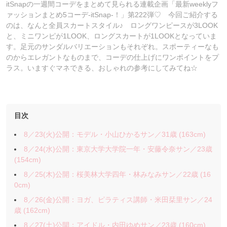
itSnapの一週間コーデをまとめて見られる連載企画「最新weeklyフ
ァッションまとめ5コーデ-itSnap-！」第222弾♡ 今回ご紹介する
のは、なんと全員スカートスタイル♪ ロングワンピースが3LOOK
と、ミニワンピが1LOOK、ロングスカートが1LOOKとなっていま
す。足元のサンダルバリエーションもそれぞれ。スポーティーなも
のからエレガントなものまで、コーデの仕上げにワンポイントをプ
ラス。いますぐマネできる、おしゃれの参考にしてみてね☆
目次
8／23(火)公開：モデル・小山ひかるサン／31歳 (163cm)
8／24(水)公開：東京大学大学院一年・安藤令奈サン／23歳
(154cm)
8／25(木)公開：桜美林大学四年・林みなみサン／22歳 (16
0cm)
8／26(金)公開：ヨガ、ピラティス講師・米田栞里サン／24
歳 (162cm)
8／27(土)公開：アイドル・内田ゆめサン／23歳 (160cm)