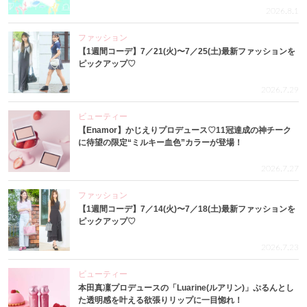
2026.8.1
ファッション
【1週間コーデ】7／21(火)〜7／25(土)最新ファッションを
ピックアップ♡
2026.7.29
ビューティー
【Enamor】かじえりプロデュース♡11冠達成の神チーク
に待望の限定“ミルキー血色”カラーが登場！
2026.7.27
ファッション
【1週間コーデ】7／14(火)〜7／18(土)最新ファッションを
ピックアップ♡
2026.7.23
ビューティー
本田真凜プロデュースの「Luarine(ルアリン)」ぷるんとし
た透明感を叶える欲張りリップに一目惚れ！