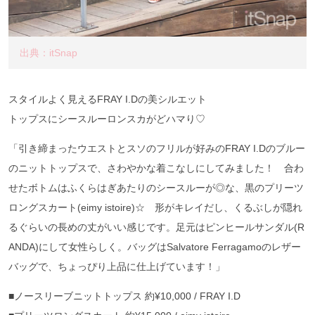
出典：itSnap
スタイルよく見えるFRAY I.Dの美シルエット
トップスにシースルーロンスカがどハマり♡
「引き締まったウエストとスソのフリルが好みのFRAY I.Dのブルー
のニットトップスで、さわやかな着こなしにしてみました！ 合わ
せたボトムはふくらはぎあたりのシースルーが◎な、黒のプリーツ
ロングスカート(eimy istoire)☆ 形がキレイだし、くるぶしが隠れ
るぐらいの長めの丈がいい感じです。足元はピンヒールサンダル(R
ANDA)にして女性らしく。バッグはSalvatore Ferragamoのレザー
バッグで、ちょっぴり上品に仕上げています！」
■ノースリーブニットトップス 約¥10,000 / FRAY I.D