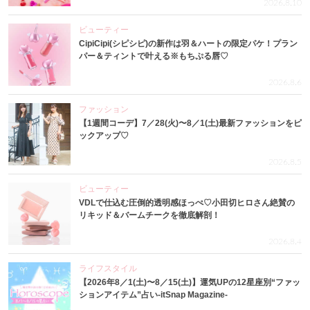
2026.8.10
ビューティー
CipiCipi(シピシピ)の新作は羽＆ハートの限定パケ！プラン
パー＆ティントで叶える※もちぷる唇♡
2026.8.6
ファッション
【1週間コーデ】7／28(火)〜8／1(土)最新ファッションをピ
ックアップ♡
2026.8.5
ビューティー
VDLで仕込む圧倒的透明感ほっぺ♡小田切ヒロさん絶賛の
リキッド＆バームチークを徹底解剖！
2026.8.4
ライフスタイル
【2026年8／1(土)〜8／15(土)】運気UPの12星座別“ファッ
ションアイテム”占い-itSnap Magazine-