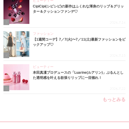
ビューティー
CipiCipi(シピシピ)の新作はふくれな渾身のリップ＆グリッ
ター＆クッションファンデ♡
3
2026.7.14
ファッション
【1週間コーデ】7／7(火)〜7／11(土)最新ファッションをピ
ックアップ♡
4
2026.7.15
ビューティー
本田真凜プロデュースの「Luarine(ルアリン)」ぷるんとし
た透明感を叶える欲張りリップに一目惚れ！
5
2026.7.22
もっとみる