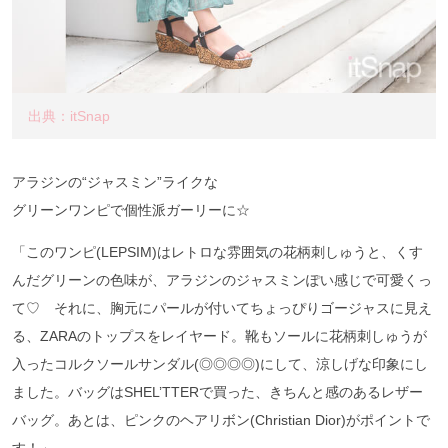
出典：itSnap
アラジンの“ジャスミン”ライクな
グリーンワンピで個性派ガーリーに☆
「このワンピ(LEPSIM)はレトロな雰囲気の花柄刺しゅうと、くす
んだグリーンの色味が、アラジンのジャスミンぽい感じで可愛くっ
て♡ それに、胸元にパールが付いてちょっぴりゴージャスに見え
る、ZARAのトップスをレイヤード。靴もソールに花柄刺しゅうが
入ったコルクソールサンダル(◎◎◎◎)にして、涼しげな印象にし
ました。バッグはSHEL’TTERで買った、きちんと感のあるレザー
バッグ。あとは、ピンクのヘアリボン(Christian Dior)がポイントで