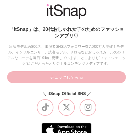
「itSnap」は、20代おしゃれ女子のためのファッショ
ンアプリ♡
出演モデル約800名、出演者SNS総フォロワー数7,000万人突破！モデ
ル、インフルエンサー、読者モデル、サロモなどおしゃれガールズのリ
アルなコーデを毎日19時に更新しています。どこよりも“フォトジェニッ
ク”にこだわったオリジナルコンテンツメディアです。
チェックしてみる
＼ itSnap Official SNS ／