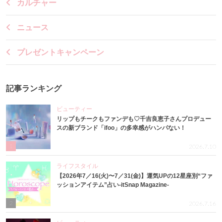
カルチャー
ニュース
プレゼントキャンペーン
記事ランキング
ビューティー
リップもチークもファンデも♡千吉良恵子さんプロデュー
スの新ブランド「ifoo」の多幸感がハンパない！
1
2026.7.10
ライフスタイル
【2026年7／16(火)〜7／31(金)】運気UPの12星座別“ファ
ッションアイテム”占い-itSnap Magazine-
2
2026.7.16