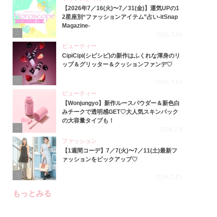
【2026年7／16(火)〜7／31(金)】運気UPの1
2星座別“ファッションアイテム”占い-itSnap
Magazine-
2
2026.7.16
ビューティー
CipiCipi(シピシピ)の新作はふくれな渾身のリ
ップ＆グリッター＆クッションファンデ♡
3
2026.7.14
ビューティー
【Wonjungyo】新作ルースパウダー＆新色白
みチークで透明感GET♡大人気スキンパック
の大容量タイプも！
4
2026.7.9
ファッション
【1週間コーデ】7／7(火)〜7／11(土)最新フ
ァッションをピックアップ♡
5
2026.7.15
もっとみる