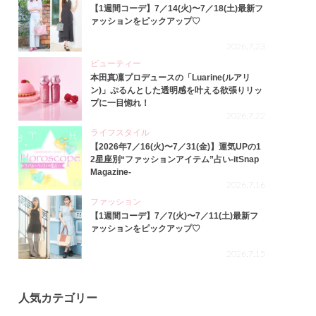
【1週間コーデ】7／14(火)〜7／18(土)最新フ
ァッションをピックアップ♡
2026.7.23
ビューティー
本田真凜プロデュースの「Luarine(ルアリ
ン)」ぷるんとした透明感を叶える欲張りリッ
プに一目惚れ！
2026.7.22
ライフスタイル
【2026年7／16(火)〜7／31(金)】運気UPの1
2星座別“ファッションアイテム”占い-itSnap
Magazine-
2026.7.16
ファッション
【1週間コーデ】7／7(火)〜7／11(土)最新フ
ァッションをピックアップ♡
2026.7.15
人気カテゴリー