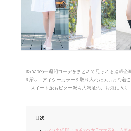
itSnapの一週間コーデをまとめて見られる連載企画「
9弾♡ アイシーカラーを取り入れた涼しげな着
スイート派もビター派も大満足の、お気に入りコ
目次
6／1(火)公開 ：お茶の水女子大学四年・安藤令奈