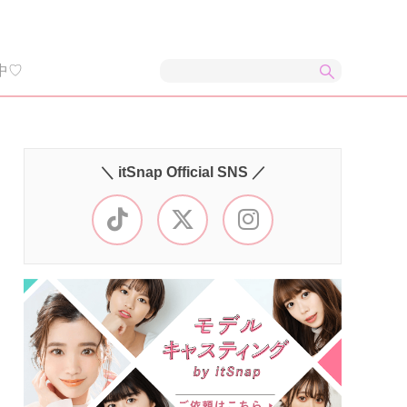
中♡
＼ itSnap Official SNS ／