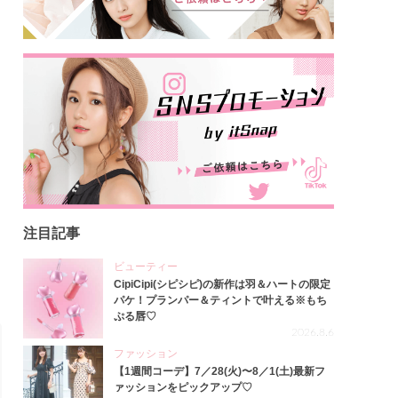
注目記事
ビューティー
CipiCipi(シピシピ)の新作は羽＆ハートの限定
パケ！プランパー＆ティントで叶える※もち
ぷる唇♡
2026.8.6
ファッション
【1週間コーデ】7／28(火)〜8／1(土)最新フ
ァッションをピックアップ♡