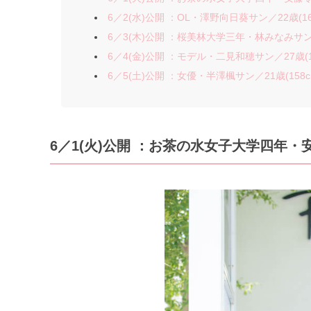
6／2(水)公開 ：OL・澤野向日葵サン／22歳(16
6／3(木)公開 ：桜美林大学三年・林みなみサン／2
6／4(金)公開 ：モデル・二見和穂サン／27歳(1
6／5(土)公開 ：女優・半澤楓サン／21歳(158c
6／1(火)公開 ：お茶の水女子大学四年・安藤