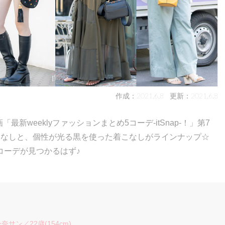
作成：2021.6.8
更新：2021.6.8
最新weeklyファッションまとめ5コーデ-itSnap-！」第7
こなしと、個性が光る黒を使った着こなしがラインナップ☆
ーデが見つかるはず♪
サン／22歳(154cm)