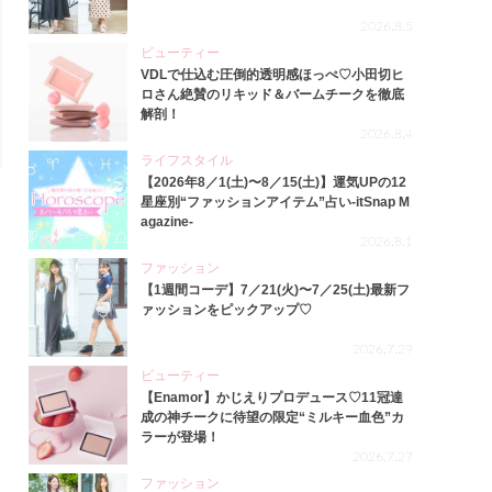
2026.8.5
ビューティー
VDLで仕込む圧倒的透明感ほっぺ♡小田切ヒ
ロさん絶賛のリキッド＆バームチークを徹底
解剖！
2026.8.4
ライフスタイル
【2026年8／1(土)〜8／15(土)】運気UPの12
星座別“ファッションアイテム”占い-itSnap M
agazine-
2026.8.1
ファッション
【1週間コーデ】7／21(火)〜7／25(土)最新フ
ァッションをピックアップ♡
2026.7.29
ビューティー
【Enamor】かじえりプロデュース♡11冠達
成の神チークに待望の限定“ミルキー血色”カ
ラーが登場！
2026.7.27
ファッション