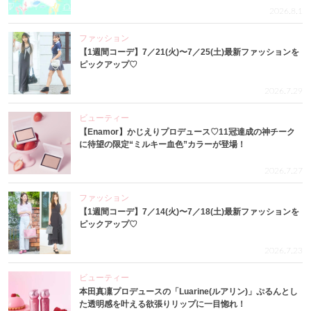
2026.8.1
ファッション
【1週間コーデ】7／21(火)〜7／25(土)最新ファッションを
ピックアップ♡
2026.7.29
ビューティー
【Enamor】かじえりプロデュース♡11冠達成の神チーク
に待望の限定“ミルキー血色”カラーが登場！
2026.7.27
ファッション
【1週間コーデ】7／14(火)〜7／18(土)最新ファッションを
ピックアップ♡
2026.7.23
ビューティー
本田真凜プロデュースの「Luarine(ルアリン)」ぷるんとし
た透明感を叶える欲張りリップに一目惚れ！