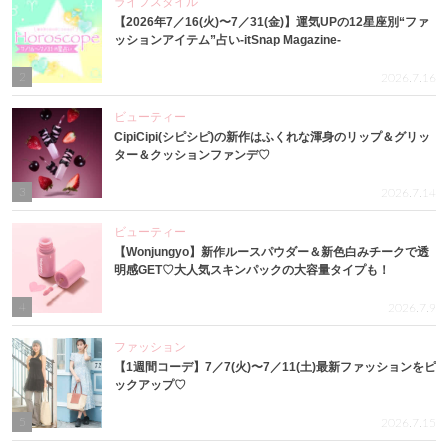
ライフスタイル
【2026年7／16(火)〜7／31(金)】運気UPの12星座別“ファ
ッションアイテム”占い-itSnap Magazine-
2
2026.7.16
ビューティー
CipiCipi(シピシピ)の新作はふくれな渾身のリップ＆グリッ
ター＆クッションファンデ♡
3
2026.7.14
ビューティー
【Wonjungyo】新作ルースパウダー＆新色白みチークで透
明感GET♡大人気スキンパックの大容量タイプも！
4
2026.7.9
ファッション
【1週間コーデ】7／7(火)〜7／11(土)最新ファッションをピ
ックアップ♡
5
2026.7.15