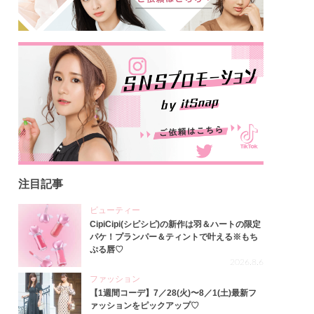
注目記事
ビューティー
CipiCipi(シピシピ)の新作は羽＆ハートの限定
パケ！プランパー＆ティントで叶える※もち
ぷる唇♡
2026.8.6
ファッション
【1週間コーデ】7／28(火)〜8／1(土)最新フ
ァッションをピックアップ♡