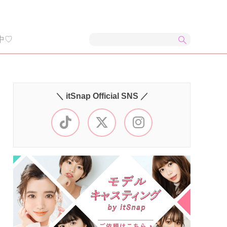
中♡
＼ itSnap Official SNS ／