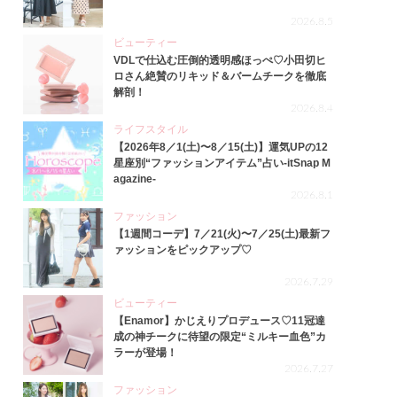
2026.8.5
ビューティー
VDLで仕込む圧倒的透明感ほっぺ♡小田切ヒ
ロさん絶賛のリキッド＆バームチークを徹底
解剖！
2026.8.4
ライフスタイル
【2026年8／1(土)〜8／15(土)】運気UPの12
星座別“ファッションアイテム”占い-itSnap M
agazine-
2026.8.1
ファッション
【1週間コーデ】7／21(火)〜7／25(土)最新フ
ァッションをピックアップ♡
2026.7.29
ビューティー
【Enamor】かじえりプロデュース♡11冠達
成の神チークに待望の限定“ミルキー血色”カ
ラーが登場！
2026.7.27
ファッション