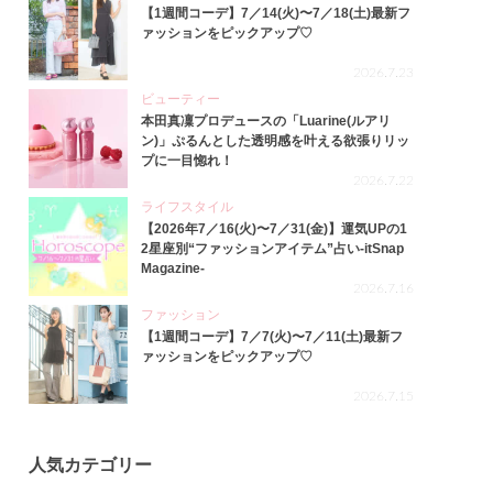
【1週間コーデ】7／14(火)〜7／18(土)最新フ
ァッションをピックアップ♡
2026.7.23
ビューティー
本田真凜プロデュースの「Luarine(ルアリ
ン)」ぷるんとした透明感を叶える欲張りリッ
プに一目惚れ！
2026.7.22
ライフスタイル
【2026年7／16(火)〜7／31(金)】運気UPの1
2星座別“ファッションアイテム”占い-itSnap
Magazine-
2026.7.16
ファッション
【1週間コーデ】7／7(火)〜7／11(土)最新フ
ァッションをピックアップ♡
2026.7.15
人気カテゴリー