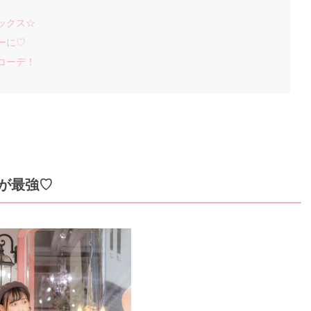
ト
ックス☆
ーに♡
コーデ！
が最強♡