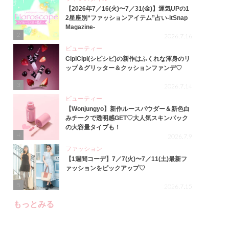
【2026年7／16(火)〜7／31(金)】運気UPの1
2星座別“ファッションアイテム”占い-itSnap
Magazine-
2
2026.7.16
ビューティー
CipiCipi(シピシピ)の新作はふくれな渾身のリ
ップ＆グリッター＆クッションファンデ♡
3
2026.7.14
ビューティー
【Wonjungyo】新作ルースパウダー＆新色白
みチークで透明感GET♡大人気スキンパック
の大容量タイプも！
4
2026.7.9
ファッション
【1週間コーデ】7／7(火)〜7／11(土)最新フ
ァッションをピックアップ♡
5
2026.7.15
もっとみる