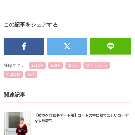
この記事をシェアする
登録タグ：
2018冬
and R
コラボ
ファッション
今田美桜
新作
関連記事
【彼ウケ◎秋冬デート服】コートの中に着てほしいコーデ
を大発表♡