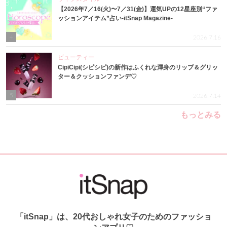
【2026年7／16(火)〜7／31(金)】運気UPの12星座別“ファ
ッションアイテム”占い-itSnap Magazine-
4
2026.7.16
ビューティー
CipiCipi(シピシピ)の新作はふくれな渾身のリップ＆グリッ
ター＆クッションファンデ♡
5
2026.7.14
もっとみる
「itSnap」は、20代おしゃれ女子のためのファッショ