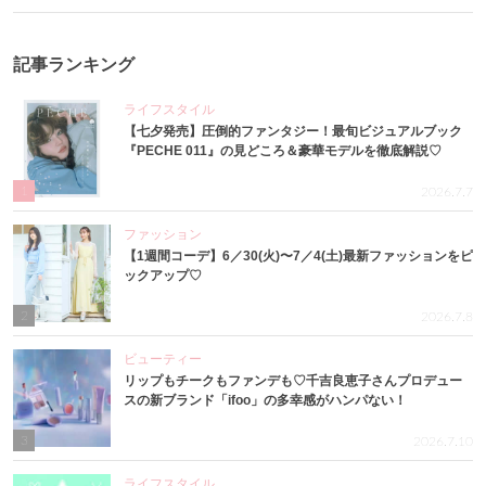
記事ランキング
ライフスタイル
【七夕発売】圧倒的ファンタジー！最旬ビジュアルブック
『PECHE 011』の見どころ＆豪華モデルを徹底解説♡
1
2026.7.7
ファッション
【1週間コーデ】6／30(火)〜7／4(土)最新ファッションをピ
ックアップ♡
2
2026.7.8
ビューティー
リップもチークもファンデも♡千吉良恵子さんプロデュー
スの新ブランド「ifoo」の多幸感がハンパない！
3
2026.7.10
ライフスタイル