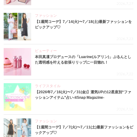
2026.7.27
ファッション
【1週間コーデ】7／14(火)〜7／18(土)最新ファッションを
ピックアップ♡
2026.7.23
ビューティー
本田真凜プロデュースの「Luarine(ルアリン)」ぷるんとし
た透明感を叶える欲張りリップに一目惚れ！
2026.7.22
ライフスタイル
【2026年7／16(火)〜7／31(金)】運気UPの12星座別“ファ
ッションアイテム”占い-itSnap Magazine-
2026.7.16
ファッション
【1週間コーデ】7／7(火)〜7／11(土)最新ファッションをピ
ックアップ♡