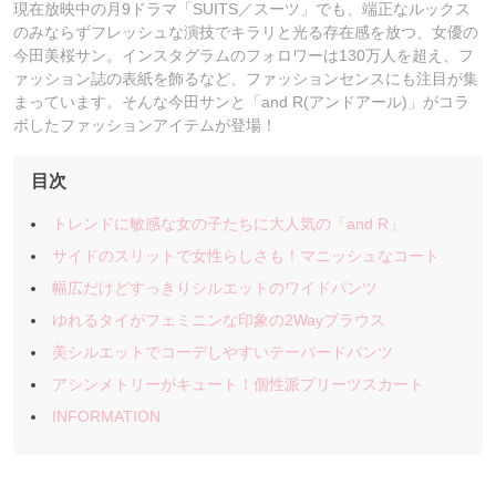
現在放映中の月9ドラマ「SUITS／スーツ」でも、端正なルックス
のみならずフレッシュな演技でキラリと光る存在感を放つ、女優の
今田美桜サン。インスタグラムのフォロワーは130万人を超え、フ
ァッション誌の表紙を飾るなど、ファッションセンスにも注目が集
まっています。そんな今田サンと「and R(アンドアール)」がコラ
ボしたファッションアイテムが登場！
目次
トレンドに敏感な女の子たちに大人気の「and R」
サイドのスリットで女性らしさも！マニッシュなコート
幅広だけどすっきりシルエットのワイドパンツ
ゆれるタイがフェミニンな印象の2Wayブラウス
美シルエットでコーデしやすいテーパードパンツ
アシンメトリーがキュート！個性派プリーツスカート
INFORMATION