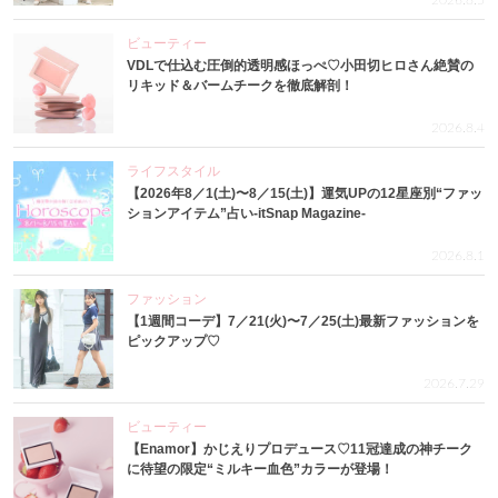
2026.8.5
ビューティー
VDLで仕込む圧倒的透明感ほっぺ♡小田切ヒロさん絶賛の
リキッド＆バームチークを徹底解剖！
2026.8.4
ライフスタイル
【2026年8／1(土)〜8／15(土)】運気UPの12星座別“ファッ
ションアイテム”占い-itSnap Magazine-
2026.8.1
ファッション
【1週間コーデ】7／21(火)〜7／25(土)最新ファッションを
ピックアップ♡
2026.7.29
ビューティー
【Enamor】かじえりプロデュース♡11冠達成の神チーク
に待望の限定“ミルキー血色”カラーが登場！