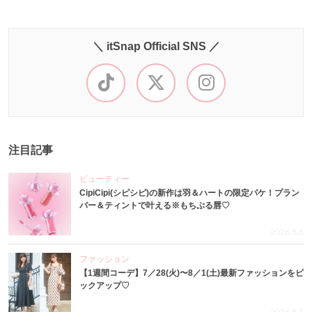
＼ itSnap Official SNS ／
注目記事
ビューティー
CipiCipi(シピシピ)の新作は羽＆ハートの限定パケ！プラン
パー＆ティントで叶える※もちぷる唇♡
2026.8.6
ファッション
【1週間コーデ】7／28(火)〜8／1(土)最新ファッションをピ
ックアップ♡