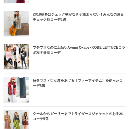
2018秋冬はチェック柄がなきゃ始まらない！みんなの注目
チェック柄コーデ5選
プチプラなのに上品♡Ayumi Okabe×KOBE LETTUCEコラ
ボ秋冬最旬コーデ
秋冬マスト♡女度をあげる【ファーアイテム】を使ったコ
ーデ8選
クールからガーリーまで！ライダースジャケットのお手本
コーデ5選