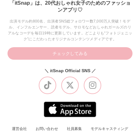
「itSnap」は、20代おしゃれ女子のためのファッショ
ンアプリ♡
出演モデル約800名、出演者SNS総フォロワー数7,000万人突破！モデ
ル、インフルエンサー、読者モデル、サロモなどおしゃれガールズのリ
アルなコーデを毎日19時に更新しています。どこよりも“フォトジェニッ
ク”にこだわったオリジナルコンテンツメディアです。
チェックしてみる
＼ itSnap Official SNS ／
運営会社
お問い合わせ
社員募集
モデルキャスティング