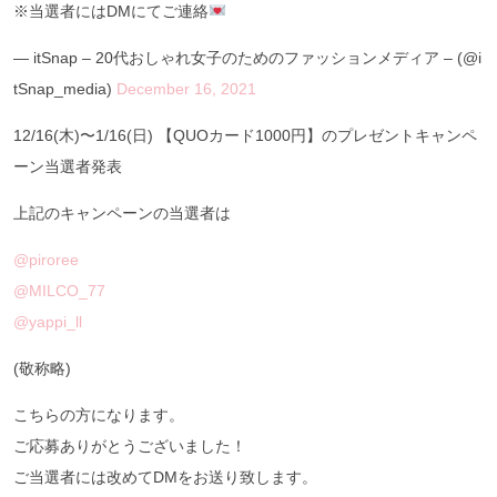
※当選者にはDMにてご連絡
— itSnap – 20代おしゃれ女子のためのファッションメディア – (@i
tSnap_media)
December 16, 2021
12/16(木)〜1/16(日) 【QUOカード1000円】のプレゼントキャンペ
ーン当選者発表
上記のキャンペーンの当選者は
@piroree
@MILCO_77
@yappi_ll
(敬称略)
こちらの方になります。
ご応募ありがとうございました！
ご当選者には改めてDMをお送り致します。