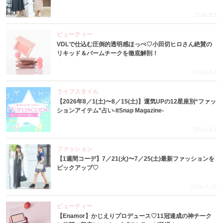
2026.8.5
ビューティー
VDLで仕込む圧倒的透明感ほっぺ♡小田切ヒロさん絶賛の
リキッド＆バームチークを徹底解剖！
2026.8.4
ライフスタイル
【2026年8／1(土)〜8／15(土)】運気UPの12星座別“ファッ
ションアイテム”占い-itSnap Magazine-
2026.8.1
ファッション
【1週間コーデ】7／21(火)〜7／25(土)最新ファッションを
ピックアップ♡
2026.7.29
ビューティー
【Enamor】かじえりプロデュース♡11冠達成の神チーク