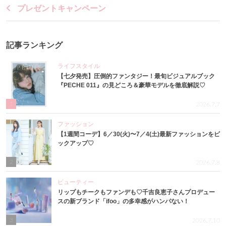
プレゼントキャンペーン
記事ランキング
ライフスタイル
【七夕発売】圧倒的ファンタジー！最旬ビジュアルブック
『PECHE 011』の見どころ＆豪華モデルを徹底解説♡
1
2026.7.7
ファッション
【1週間コーデ】6／30(火)〜7／4(土)最新ファッションをピ
ックアップ♡
2
2026.7.8
ビューティー
リップもチークもファンデも♡千吉良恵子さんプロデュー
スの新ブランド「ifoo」の多幸感がハンパない！
3
2026.7.10