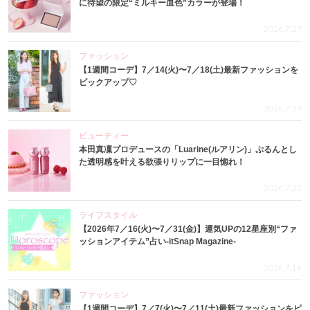
に待望の限定“ミルキー血色”カラーが登場！
2026.7.27
ファッション
【1週間コーデ】7／14(火)〜7／18(土)最新ファッションを
ピックアップ♡
2026.7.23
ビューティー
本田真凜プロデュースの「Luarine(ルアリン)」ぷるんとし
た透明感を叶える欲張りリップに一目惚れ！
2026.7.22
ライフスタイル
【2026年7／16(火)〜7／31(金)】運気UPの12星座別“ファ
ッションアイテム”占い-itSnap Magazine-
2026.7.16
ファッション
【1週間コーデ】7／7(火)〜7／11(土)最新ファッションをピ