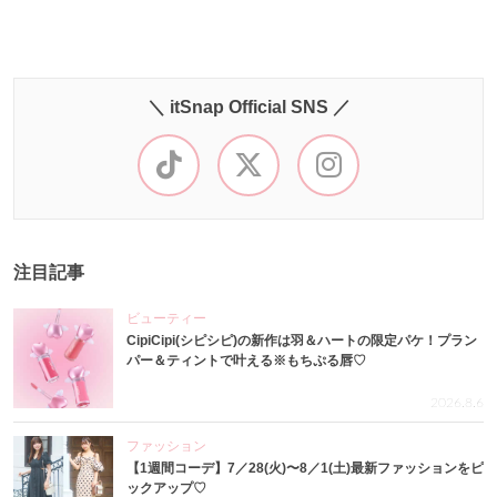
＼ itSnap Official SNS ／
注目記事
ビューティー
CipiCipi(シピシピ)の新作は羽＆ハートの限定パケ！プラン
パー＆ティントで叶える※もちぷる唇♡
2026.8.6
ファッション
【1週間コーデ】7／28(火)〜8／1(土)最新ファッションをピ
ックアップ♡