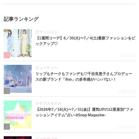
記事ランキング
ファッション
【1週間コーデ】6／30(火)〜7／4(土)最新ファッションをピ
ックアップ♡
1
2026.7.8
ビューティー
リップもチークもファンデも♡千吉良恵子さんプロデュー
スの新ブランド「ifoo」の多幸感がハンパない！
2
2026.7.10
ライフスタイル
【2026年7／16(火)〜7／31(金)】運気UPの12星座別“ファ
ッションアイテム”占い-itSnap Magazine-
3
2026.7.16