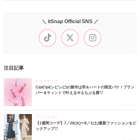
＼ itSnap Official SNS ／
注目記事
ビューティー
CipiCipi(シピシピ)の新作は羽＆ハートの限定パケ！プラン
パー＆ティントで叶える※もちぷる唇♡
2026.8.6
ファッション
【1週間コーデ】7／28(火)〜8／1(土)最新ファッションをピ
ックアップ♡