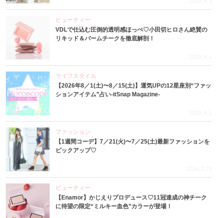
2026.8.5
ビューティー
VDLで仕込む圧倒的透明感ほっぺ♡小田切ヒロさん絶賛の
リキッド＆バームチークを徹底解剖！
2026.8.4
ライフスタイル
【2026年8／1(土)〜8／15(土)】運気UPの12星座別“ファッ
ションアイテム”占い-itSnap Magazine-
2026.8.1
ファッション
【1週間コーデ】7／21(火)〜7／25(土)最新ファッションを
ピックアップ♡
2026.7.29
ビューティー
【Enamor】かじえりプロデュース♡11冠達成の神チーク
に待望の限定“ミルキー血色”カラーが登場！