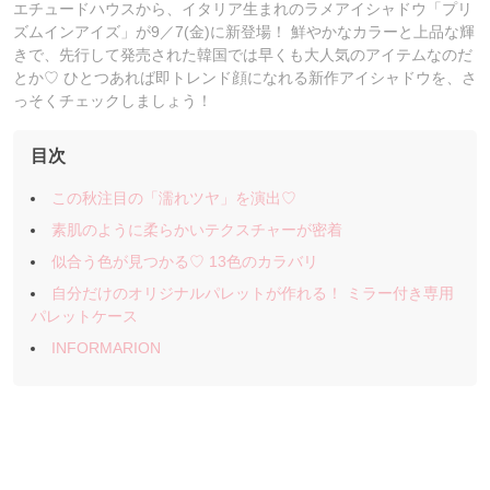
エチュードハウスから、イタリア生まれのラメアイシャドウ「プリ
ズムインアイズ」が9／7(金)に新登場！ 鮮やかなカラーと上品な輝
きで、先行して発売された韓国では早くも大人気のアイテムなのだ
とか♡ ひとつあれば即トレンド顔になれる新作アイシャドウを、さ
っそくチェックしましょう！
目次
この秋注目の「濡れツヤ」を演出♡
素肌のように柔らかいテクスチャーが密着
似合う色が見つかる♡ 13色のカラバリ
自分だけのオリジナルパレットが作れる！ ミラー付き専用
パレットケース
INFORMARION