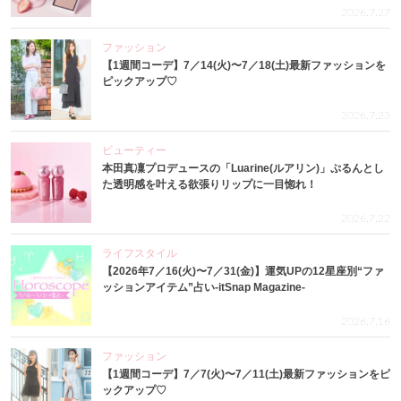
2026.7.27
ファッション
【1週間コーデ】7／14(火)〜7／18(土)最新ファッションを
ピックアップ♡
2026.7.23
ビューティー
本田真凜プロデュースの「Luarine(ルアリン)」ぷるんとし
た透明感を叶える欲張りリップに一目惚れ！
2026.7.22
ライフスタイル
【2026年7／16(火)〜7／31(金)】運気UPの12星座別“ファ
ッションアイテム”占い-itSnap Magazine-
2026.7.16
ファッション
【1週間コーデ】7／7(火)〜7／11(土)最新ファッションをピ
ックアップ♡