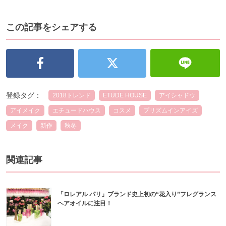
この記事をシェアする
登録タグ：
2018トレンド
ETUDE HOUSE
アイシャドウ
アイメイク
エチュードハウス
コスメ
プリズムインアイズ
メイク
新作
秋冬
関連記事
「ロレアル パリ」ブランド史上初の“花入り”フレグランス
ヘアオイルに注目！