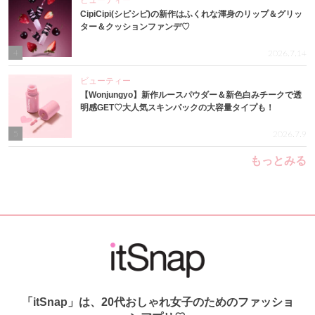
ビューティー
CipiCipi(シピシピ)の新作はふくれな渾身のリップ＆グリッ
ター＆クッションファンデ♡
4
2026.7.14
ビューティー
【Wonjungyo】新作ルースパウダー＆新色白みチークで透
明感GET♡大人気スキンパックの大容量タイプも！
5
2026.7.9
もっとみる
「itSnap」は、20代おしゃれ女子のためのファッショ