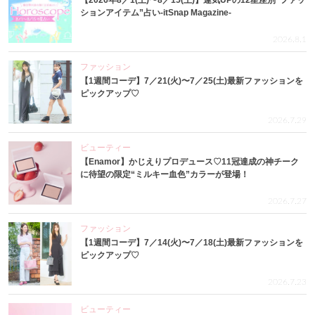
【2026年8／1(土)〜8／15(土)】運気UPの12星座別“ファッ
ションアイテム”占い-itSnap Magazine-
2026.8.1
ファッション
【1週間コーデ】7／21(火)〜7／25(土)最新ファッションを
ピックアップ♡
2026.7.29
ビューティー
【Enamor】かじえりプロデュース♡11冠達成の神チーク
に待望の限定“ミルキー血色”カラーが登場！
2026.7.27
ファッション
【1週間コーデ】7／14(火)〜7／18(土)最新ファッションを
ピックアップ♡
2026.7.23
ビューティー