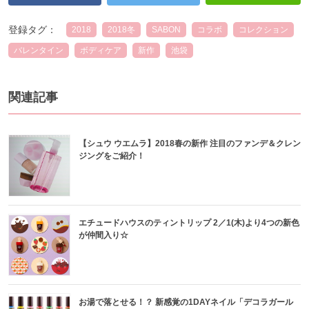
登録タグ：
2018
2018冬
SABON
コラボ
コレクション
バレンタイン
ボディケア
新作
池袋
関連記事
【シュウ ウエムラ】2018春の新作 注目のファンデ＆クレン
ジングをご紹介！
エチュードハウスのティントリップ 2／1(木)より4つの新色
が仲間入り☆
お湯で落とせる！？ 新感覚の1DAYネイル「デコラガール