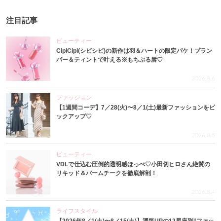
注目記事
ビューティー
CipiCipi(シピシピ)の新作は羽＆ハートの限定パケ！プラン
パー＆ティントで叶える※もちぷる唇♡
2026.8.6
ファッション
【1週間コーデ】7／28(火)〜8／1(土)最新ファッションをピ
ックアップ♡
2026.8.5
ビューティー
VDLで仕込む圧倒的透明感ほっぺ♡小田切ヒロさん絶賛の
リキッド＆バームチークを徹底解剖！
2026.8.4
ライフスタイル