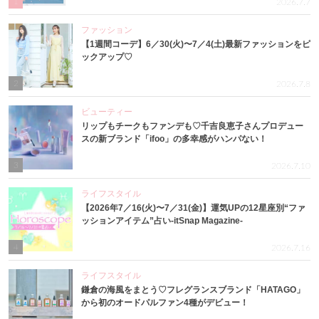
1
2026.7.7
ファッション
【1週間コーデ】6／30(火)〜7／4(土)最新ファッションをピ
ックアップ♡
2
2026.7.8
ビューティー
リップもチークもファンデも♡千吉良恵子さんプロデュー
スの新ブランド「ifoo」の多幸感がハンパない！
3
2026.7.10
ライフスタイル
【2026年7／16(火)〜7／31(金)】運気UPの12星座別“ファ
ッションアイテム”占い-itSnap Magazine-
4
2026.7.16
ライフスタイル
鎌倉の海風をまとう♡フレグランスブランド「HATAGO」
から初のオードパルファン4種がデビュー！