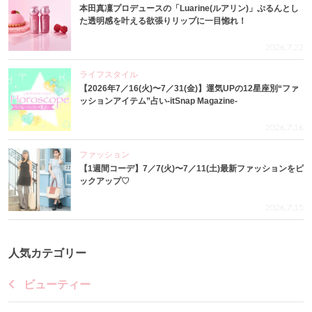
本田真凜プロデュースの「Luarine(ルアリン)」ぷるんとし
た透明感を叶える欲張りリップに一目惚れ！
2026.7.22
ライフスタイル
【2026年7／16(火)〜7／31(金)】運気UPの12星座別“ファ
ッションアイテム”占い-itSnap Magazine-
2026.7.16
ファッション
【1週間コーデ】7／7(火)〜7／11(土)最新ファッションをピ
ックアップ♡
2026.7.15
人気カテゴリー
ビューティー