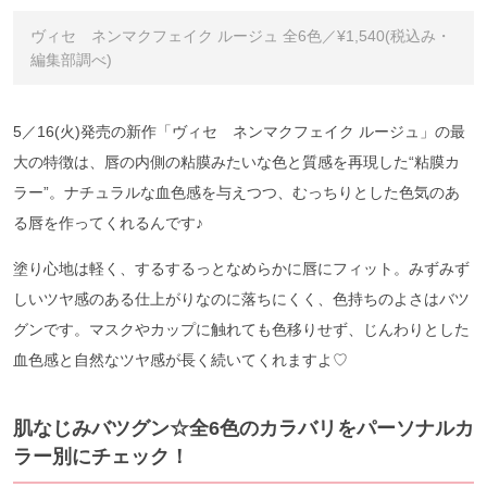
ヴィセ ネンマクフェイク ルージュ 全6色／¥1,540(税込み・
編集部調べ)
5／16(火)発売の新作「ヴィセ ネンマクフェイク ルージュ」の最
大の特徴は、唇の内側の粘膜みたいな色と質感を再現した“粘膜カ
ラー”。ナチュラルな血色感を与えつつ、むっちりとした色気のあ
る唇を作ってくれるんです♪
塗り心地は軽く、するするっとなめらかに唇にフィット。みずみず
しいツヤ感のある仕上がりなのに落ちにくく、色持ちのよさはバツ
グンです。マスクやカップに触れても色移りせず、じんわりとした
血色感と自然なツヤ感が長く続いてくれますよ♡
肌なじみバツグン☆全6色のカラバリをパーソナルカ
ラー別にチェック！