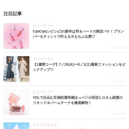
注目記事
ビューティー
CipiCipi(シピシピ)の新作は羽＆ハートの限定パケ！プラン
パー＆ティントで叶える※もちぷる唇♡
2026.8.6
ファッション
【1週間コーデ】7／28(火)〜8／1(土)最新ファッションをピ
ックアップ♡
2026.8.5
ビューティー
VDLで仕込む圧倒的透明感ほっぺ♡小田切ヒロさん絶賛の
リキッド＆バームチークを徹底解剖！
2026.8.4
ライフスタイル