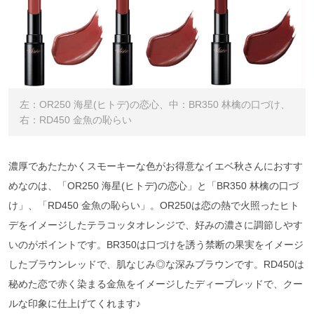
左：OR250 海星(ヒトデ)の恋心、中：BR350 林檎の口づけ、
右：RD450 金魚の恥らい
濃厚であたたかくスモーキーな色がお得意なイエベ秋さんにおすす
めなのは、「OR250 海星(ヒトデ)の恋心」と「BR350 林檎の口づ
け」、「RD450 金魚の恥らい」。OR250は恋の熱で火照ったヒト
デをイメージしたテラコッタオレンジで、好みの濃さに調節しやす
いのがポイントです。BR350は口づけを誘う禁断の果実をイメージ
したブラウンレッドで、肌なじみ◎な深みブラウンです。RD450は
秘めた恋で赤く染まる金魚をイメージしたディープレッドで、クー
ルな印象に仕上げてくれます♪