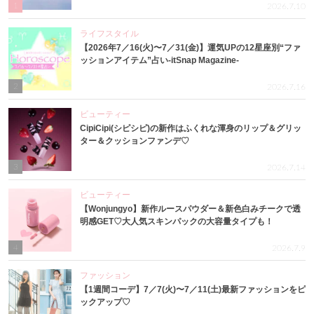
1
2026.7.10
ライフスタイル
【2026年7／16(火)〜7／31(金)】運気UPの12星座別“ファ
ッションアイテム”占い-itSnap Magazine-
2
2026.7.16
ビューティー
CipiCipi(シピシピ)の新作はふくれな渾身のリップ＆グリッ
ター＆クッションファンデ♡
3
2026.7.14
ビューティー
【Wonjungyo】新作ルースパウダー＆新色白みチークで透
明感GET♡大人気スキンパックの大容量タイプも！
4
2026.7.9
ファッション
【1週間コーデ】7／7(火)〜7／11(土)最新ファッションをピ
ックアップ♡