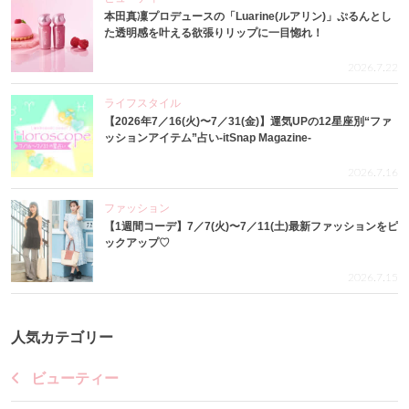
本田真凜プロデュースの「Luarine(ルアリン)」ぷるんとし
た透明感を叶える欲張りリップに一目惚れ！
2026.7.22
ライフスタイル
【2026年7／16(火)〜7／31(金)】運気UPの12星座別“ファ
ッションアイテム”占い-itSnap Magazine-
2026.7.16
ファッション
【1週間コーデ】7／7(火)〜7／11(土)最新ファッションをピ
ックアップ♡
2026.7.15
人気カテゴリー
ビューティー