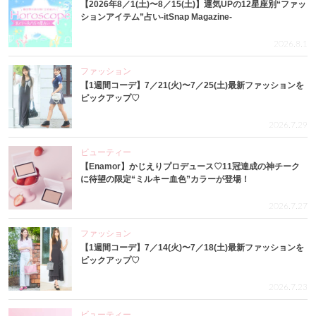
【2026年8／1(土)〜8／15(土)】運気UPの12星座別“ファッ
ションアイテム”占い-itSnap Magazine-
2026.8.1
ファッション
【1週間コーデ】7／21(火)〜7／25(土)最新ファッションを
ピックアップ♡
2026.7.29
ビューティー
【Enamor】かじえりプロデュース♡11冠達成の神チーク
に待望の限定“ミルキー血色”カラーが登場！
2026.7.27
ファッション
【1週間コーデ】7／14(火)〜7／18(土)最新ファッションを
ピックアップ♡
2026.7.23
ビューティー