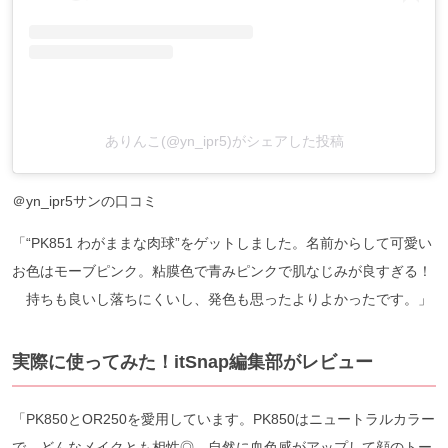
ありんこ(@yn_ipr5)がシェアした投稿
＠yn_ipr5サンの口コミ
「“PK851 わがままな肉球”をゲットしました。名前からして可愛い
お色はモーブピンク。粘膜色で青みピンクで肌なじみが良すぎる！
持ちも良いし落ちにくいし、発色も思ったよりよかったです。」
実際に使ってみた！itSnap編集部がレビュー
「PK850とOR250を愛用しています。PK850はニュートラルカラー
で、どんなメイクとも相性◎。自然に血色感がアップして顔のトー