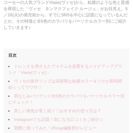
コーセーの人気ブランドVisée(ヴィセ)から、粘膜のような色と質感
を再現した「ヴィセ ネンマクフェイク ルージュ」がお目見え。5
／16(火)の発売前から、すでにSNSを中心に話題になっているんだ
とか。その特徴と全6色のカラバリをパーソナルカラー別にご紹介
していきます♪
目次
トレンドを押さえたアイテムを提案するメイクアップブラ
ンド「Visée(ヴィセ)」
ヴィセの新作リップは高密着な粘膜カラー＆ツヤが長時間
続くってウワサ♡
肌なじみバツグン☆全6色のカラバリをパーソナルカラー別
にチェック！
美しい発色が長く続く♡おすすめの塗り方は？
Instagramでも話題！気になる口コミをご紹介☆
実際に使ってみた！itSnap編集部がレビュー