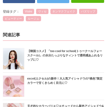
登録タグ：
Visée
ヴィセ
ネンマクフェイク
バズリップ
ビューティー
ルージュ
関連記事
【韓国コスメ】「too cool for school(トゥークールフォー
スクール)」の水分たっぷりなティントで透明感あふれるリ
ップに♡
excel(エクセル)の新作！大人気アイシャドウの“桃色”限定
カラーで甘くきらめく目元に♡
天才的なカラーバリエ♡エチュードから新色アイシャドウ&