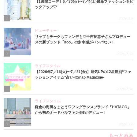
【1週間コーデ】6／30(火)〜7／4(土)最新ファッションをピ
ックアップ♡
2
2026.7.8
ビューティー
リップもチークもファンデも♡千吉良恵子さんプロデュー
スの新ブランド「ifoo」の多幸感がハンパない！
3
2026.7.10
ライフスタイル
【2026年7／16(火)〜7／31(金)】運気UPの12星座別“ファ
ッションアイテム”占い-itSnap Magazine-
4
2026.7.16
ライフスタイル
鎌倉の海風をまとう♡フレグランスブランド「HATAGO」
から初のオードパルファン4種がデビュー！
5
2026.7.6
もっとみる