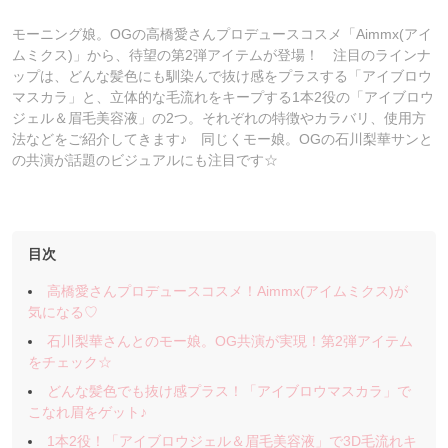
モーニング娘。OGの高橋愛さんプロデュースコスメ「Aimmx(アイ
ムミクス)」から、待望の第2弾アイテムが登場！ 注目のラインナ
ップは、どんな髪色にも馴染んで抜け感をプラスする「アイブロウ
マスカラ」と、立体的な毛流れをキープする1本2役の「アイブロウ
ジェル＆眉毛美容液」の2つ。それぞれの特徴やカラバリ、使用方
法などをご紹介してきます♪ 同じくモー娘。OGの石川梨華サンと
の共演が話題のビジュアルにも注目です☆
目次
高橋愛さんプロデュースコスメ！Aimmx(アイムミクス)が
気になる♡
石川梨華さんとのモー娘。OG共演が実現！第2弾アイテム
をチェック☆
どんな髪色でも抜け感プラス！「アイブロウマスカラ」で
こなれ眉をゲット♪
1本2役！「アイブロウジェル＆眉毛美容液」で3D毛流れキ