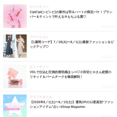
ビューティー
CipiCipi(シピシピ)の新作は羽＆ハートの限定パケ！プラン
パー＆ティントで叶える※もちぷる唇♡
2026.8.6
ファッション
【1週間コーデ】7／28(火)〜8／1(土)最新ファッションをピ
ックアップ♡
2026.8.5
ビューティー
VDLで仕込む圧倒的透明感ほっぺ♡小田切ヒロさん絶賛の
リキッド＆バームチークを徹底解剖！
2026.8.4
ライフスタイル
【2026年8／1(土)〜8／15(土)】運気UPの12星座別“ファッ
ションアイテム”占い-itSnap Magazine-
2026.8.1