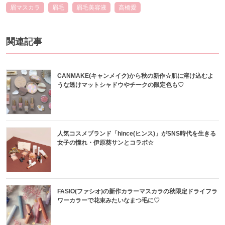
眉マスカラ
眉毛
眉毛美容液
高橋愛
関連記事
CANMAKE(キャンメイク)から秋の新作☆肌に溶け込むよ
うな透けマットシャドウやチークの限定色も♡
人気コスメブランド「hince(ヒンス)」がSNS時代を生きる
女子の憧れ・伊原葵サンとコラボ☆
FASIO(ファシオ)の新作カラーマスカラの秋限定ドライフラ
ワーカラーで花束みたいなまつ毛に♡