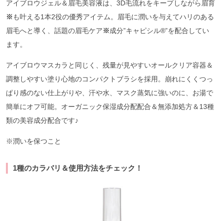
アイブロウジェル＆眉毛美容液は、3D毛流れをキープしながら眉育
※
も叶える1本2役の優秀アイテム。眉毛に潤いを与えてハリのある
眉毛へと導く、話題の眉毛ケア
※
成分”キャピシル®︎”を配合してい
ます。
アイブロウマスカラと同じく、残量が見やすいオールクリア容器＆
調整しやすい塗り心地のコンパクトブラシを採用。崩れにくくつっ
ぱり感のない仕上がりや、汗や水、マスク蒸気に強いのに、お湯で
簡単にオフ可能。オーガニック保湿成分配配合＆無添加処方＆13種
類の美容成分配合です♪
※潤いを保つこと
1種のカラバリ＆使用方法をチェック！