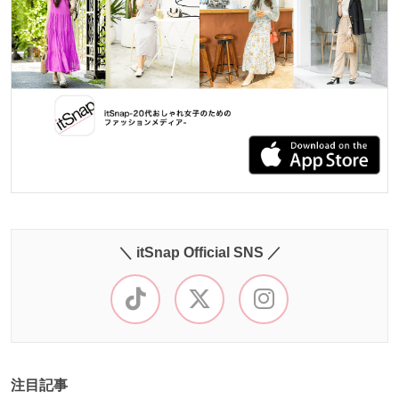
＼ itSnap Official SNS ／
注目記事