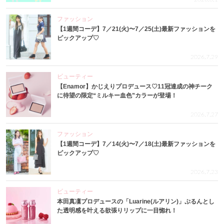
ファッション
【1週間コーデ】7／21(火)〜7／25(土)最新ファッションを
ピックアップ♡
2026.7.29
ビューティー
【Enamor】かじえりプロデュース♡11冠達成の神チーク
に待望の限定“ミルキー血色”カラーが登場！
2026.7.27
ファッション
【1週間コーデ】7／14(火)〜7／18(土)最新ファッションを
ピックアップ♡
2026.7.23
ビューティー
本田真凜プロデュースの「Luarine(ルアリン)」ぷるんとし
た透明感を叶える欲張りリップに一目惚れ！