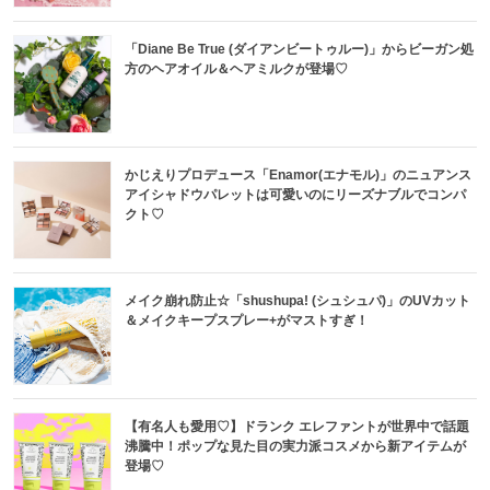
「Diane Be True (ダイアンビートゥルー)」からビーガン処
方のヘアオイル＆ヘアミルクが登場♡
かじえりプロデュース「Enamor(エナモル)」のニュアンス
アイシャドウパレットは可愛いのにリーズナブルでコンパ
クト♡
メイク崩れ防止☆「shushupa! (シュシュパ)」のUVカット
＆メイクキープスプレー+がマストすぎ！
【有名人も愛用♡】ドランク エレファントが世界中で話題
沸騰中！ポップな見た目の実力派コスメから新アイテムが
登場♡