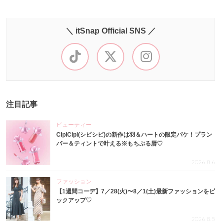
＼ itSnap Official SNS ／
注目記事
ビューティー
CipiCipi(シピシピ)の新作は羽＆ハートの限定パケ！プラン
パー＆ティントで叶える※もちぷる唇♡
2026.8.6
ファッション
【1週間コーデ】7／28(火)〜8／1(土)最新ファッションをピ
ックアップ♡
2026.8.5