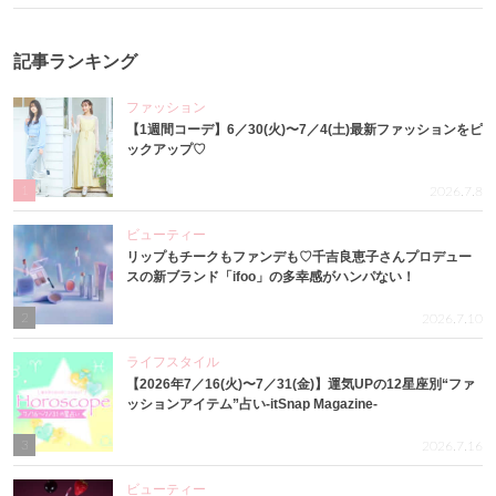
記事ランキング
ファッション
【1週間コーデ】6／30(火)〜7／4(土)最新ファッションをピ
ックアップ♡
1
2026.7.8
ビューティー
リップもチークもファンデも♡千吉良恵子さんプロデュー
スの新ブランド「ifoo」の多幸感がハンパない！
2
2026.7.10
ライフスタイル
【2026年7／16(火)〜7／31(金)】運気UPの12星座別“ファ
ッションアイテム”占い-itSnap Magazine-
3
2026.7.16
ビューティー