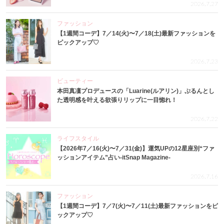
2026.7.27
ファッション
【1週間コーデ】7／14(火)〜7／18(土)最新ファッションを
ピックアップ♡
2026.7.23
ビューティー
本田真凜プロデュースの「Luarine(ルアリン)」ぷるんとし
た透明感を叶える欲張りリップに一目惚れ！
2026.7.22
ライフスタイル
【2026年7／16(火)〜7／31(金)】運気UPの12星座別“ファ
ッションアイテム”占い-itSnap Magazine-
2026.7.16
ファッション
【1週間コーデ】7／7(火)〜7／11(土)最新ファッションをピ
ックアップ♡