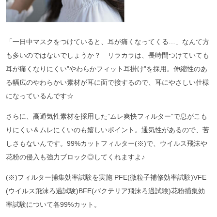
「一日中マスクをつけていると、耳が痛くなってくる…」なんて方
も多いのではないでしょうか？ リラカラは、長時間つけていても
耳が痛くなりにくい”やわらかフィット耳掛け”を採用。伸縮性のあ
る幅広のやわらかい素材が耳に面で接するので、耳にやさしい仕様
になっているんです☆
さらに、高通気性素材を採用した”ムレ爽快フィルター”で息がこも
りにくい＆ムレにくいのも嬉しいポイント。通気性があるので、苦
しさもないんです。99%カットフィルター(※)で、ウイルス飛沫や
花粉の侵入も強力ブロック◎してくれますよ♪
(※)フィルター捕集効率試験を実施 PFE(微粒子補修効率試験)VFE
(ウイルス飛沫ろ過試験)BFE(バクテリア飛沫ろ過試験)花粉捕集効
率試験について各99%カット。