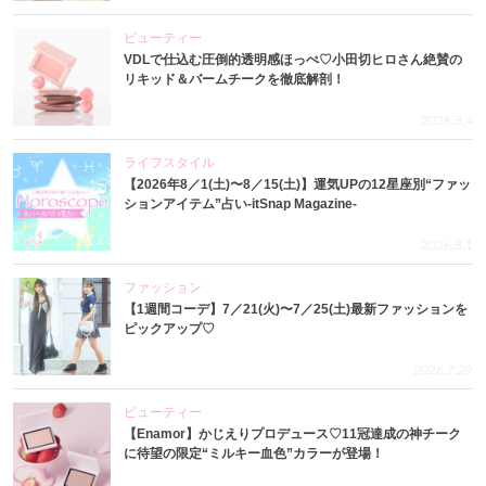
ビューティー
VDLで仕込む圧倒的透明感ほっぺ♡小田切ヒロさん絶賛の
リキッド＆バームチークを徹底解剖！
2026.8.4
ライフスタイル
【2026年8／1(土)〜8／15(土)】運気UPの12星座別“ファッ
ションアイテム”占い-itSnap Magazine-
2026.8.1
ファッション
【1週間コーデ】7／21(火)〜7／25(土)最新ファッションを
ピックアップ♡
2026.7.29
ビューティー
【Enamor】かじえりプロデュース♡11冠達成の神チーク
に待望の限定“ミルキー血色”カラーが登場！