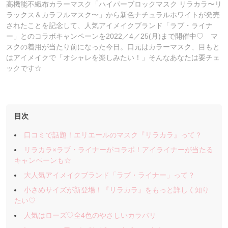
高機能不織布カラーマスク「ハイパーブロックマスク リラカラ〜リ
ラックス＆カラフルマスク〜」から新色ナチュラルホワイトが発売
されたことを記念して、人気アイメイクブランド「ラブ・ライナ
ー」とのコラボキャンペーンを2022／4／25(月)まで開催中♡ マ
スクの着用が当たり前になった今日。口元はカラーマスク、目もと
はアイメイクで「オシャレを楽しみたい！」そんなあなたは要チェ
ックです☆
目次
口コミで話題！エリエールのマスク『リラカラ』って？
リラカラ×ラブ・ライナーがコラボ！アイライナーが当たる
キャンペーンも☆
大人気アイメイクブランド「ラブ・ライナー」って？
小さめサイズが新登場！『リラカラ』をもっと詳しく知り
たい♡
人気はローズ♡全4色のやさしいカラバリ