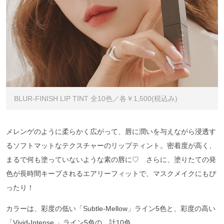
BLUR-FINISH LIP TINT 全10色／各￥1,500(税込み)
メレンゲのように柔らかく広がって、唇に潤いを与えながら浸透す
るソフトマットなテクスチャーのリップティント。密着度が高く、
まるで何も塗っていないような素の唇に♡ さらに、塗りたての発
色が長時間キープされるエアリーフィットで、マスクメイクにもぴ
ったり！
カラーは、彩度の低い「Subtle-Mellow」ライン5色と、彩度の高い
「Vivid-Intense 」ライン5色の、計10色。