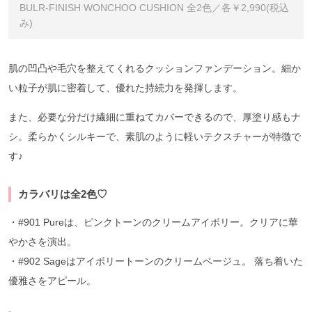
BULR-FINISH WONCHOO CUSHION 全2色／各￥2,990(税込
み)
肌の凹凸や毛穴を整えてくれるクッションファンデーション。細か
い粒子が肌に密着して、優れた持続力を発揮します。
また、必要な分だけ繊細に重ねてカバーできるので、厚塗り感もナ
シ。柔らかくシルキーで、素肌のように軽いテクスチャーが特徴で
す♪
カラバリは全2色♡
・#901 Pureは、ピンクトーンのクリームアイボリー。クリアに華
やかさを演出。
・#902 Sageはアイボリートーンのクリームベージュ。 落ち着いた
優雅さをアピール。