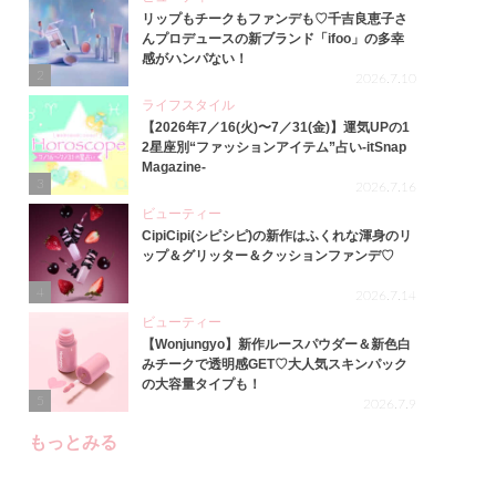
リップもチークもファンデも♡千吉良恵子さ
んプロデュースの新ブランド「ifoo」の多幸
感がハンパない！
2
2026.7.10
ライフスタイル
【2026年7／16(火)〜7／31(金)】運気UPの1
2星座別“ファッションアイテム”占い-itSnap
Magazine-
3
2026.7.16
ビューティー
CipiCipi(シピシピ)の新作はふくれな渾身のリ
ップ＆グリッター＆クッションファンデ♡
4
2026.7.14
ビューティー
【Wonjungyo】新作ルースパウダー＆新色白
みチークで透明感GET♡大人気スキンパック
の大容量タイプも！
5
2026.7.9
もっとみる