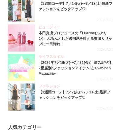
【1週間コーデ】7／14(火)〜7／18(土)最新フ
ァッションをピックアップ♡
2026.7.23
ビューティー
本田真凜プロデュースの「Luarine(ルアリ
ン)」ぷるんとした透明感を叶える欲張りリッ
プに一目惚れ！
2026.7.22
ライフスタイル
【2026年7／16(火)〜7／31(金)】運気UPの1
2星座別“ファッションアイテム”占い-itSnap
Magazine-
2026.7.16
ファッション
【1週間コーデ】7／7(火)〜7／11(土)最新フ
ァッションをピックアップ♡
2026.7.15
人気カテゴリー