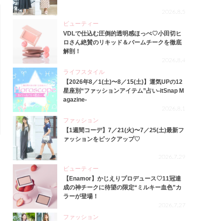
2026.8.5
ビューティー
VDLで仕込む圧倒的透明感ほっぺ♡小田切ヒ
ロさん絶賛のリキッド＆バームチークを徹底
解剖！
2026.8.4
ライフスタイル
【2026年8／1(土)〜8／15(土)】運気UPの12
星座別“ファッションアイテム”占い-itSnap M
agazine-
2026.8.1
ファッション
【1週間コーデ】7／21(火)〜7／25(土)最新フ
ァッションをピックアップ♡
2026.7.29
ビューティー
【Enamor】かじえりプロデュース♡11冠達
成の神チークに待望の限定“ミルキー血色”カ
ラーが登場！
2026.7.27
ファッション