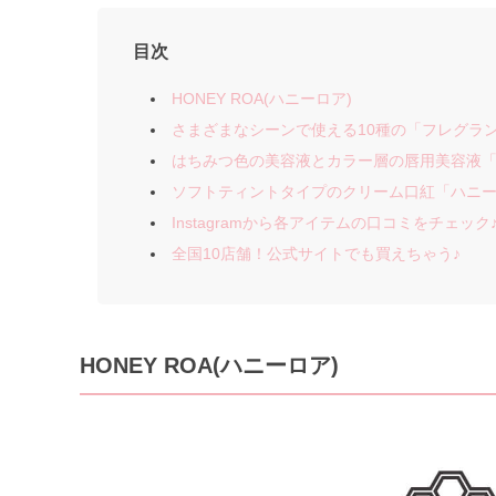
目次
HONEY ROA(ハニーロア)
さまざまなシーンで使える10種の「フレグラ
はちみつ色の美容液とカラー層の唇用美容液「
ソフトティントタイプのクリーム口紅「ハニ
Instagramから各アイテムの口コミをチェック
全国10店舗！公式サイトでも買えちゃう♪
HONEY ROA(ハニーロア)