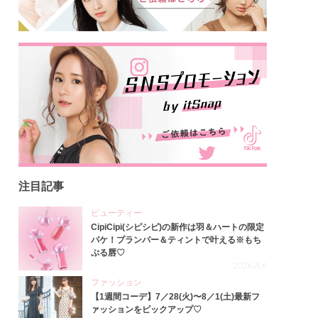
注目記事
ビューティー
CipiCipi(シピシピ)の新作は羽＆ハートの限定
パケ！プランパー＆ティントで叶える※もち
ぷる唇♡
2026.8.6
ファッション
【1週間コーデ】7／28(火)〜8／1(土)最新フ
ァッションをピックアップ♡