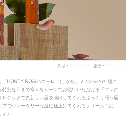
作成：2021.10.20
更新：2021.10.21
HONEY ROA(ハニーロア)」から、ミツバチの神秘に
ら特別な日まで様々なシーンでお使いいただける「フレグ
タルジックで真新しい唇を演出してくれるぷっくり潤う唇
イプでウォータリーな唇に仕上げてくれるクリーム口紅
ます♪