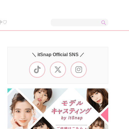
中♡
＼ itSnap Official SNS ／