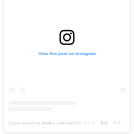
View this post on Instagram
A post shared by 𝑴𝑨𝑹𝑰𝑨 𝑺𝑨𝑲𝑨𝑴𝑶𝑻𝑶 / メイク 美容 ママ (@sakamoto_maria)