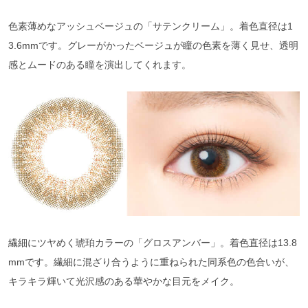
色素薄めなアッシュベージュの「サテンクリーム」。着色直径は1
3.6mmです。グレーがかったベージュが瞳の色素を薄く見せ、透明
感とムードのある瞳を演出してくれます。
繊細にツヤめく琥珀カラーの「グロスアンバー」。着色直径は13.8
mmです。繊細に混ざり合うように重ねられた同系色の色合いが、
キラキラ輝いて光沢感のある華やかな目元をメイク。