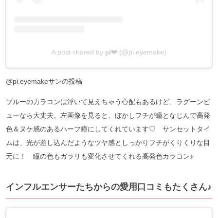
A post shared by 𝐩𝐢❤︎ (@pi.eyemake)
@pi.eyemakeサンの投稿
ブルーのカラコンは浮いて見えちゃう心配もあるけど、ラグーンビ
ューなら大丈夫。左画像を見ると、ぼかしフチが瞳となじんで高発
色＆ヌケ感のあるハーフ瞳にしてくれています♡ サンセットタイ
ムは、光が差し込んだようなツヤ感としっかりフチがくりくりな目
元に！ 瞳の色もガラリも変化させてくれる高発色カラコン♪
インフルエンサーたちからの愛用口コミもたくさん♪