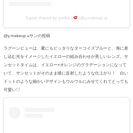
A post shared by yurika u
(@y.makeup.u)
@y.makeup.uサンの投稿
ラグーンビューは、夏にもピッタリなターコイズブルーと、海に差
し込む光をイメージしたイエローの組み合わせが美しいレンズ。サ
ンセットタイムは、イエロー×オレンジのグラデーションになって
いて、サンセットがそのまま瞳に反射したような仕上がり！ 白い
ドットのような細かいデザインもウルウルにみせてくれてとっても
可愛い♡