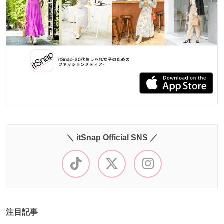
＼ itSnap Official SNS ／
注目記事