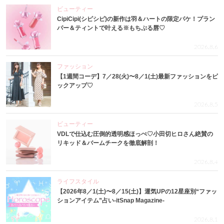
ビューティー
CipiCipi(シピシピ)の新作は羽＆ハートの限定パケ！プラン
パー＆ティントで叶える※もちぷる唇♡
2026.8.6
ファッション
【1週間コーデ】7／28(火)〜8／1(土)最新ファッションをピ
ックアップ♡
2026.8.5
ビューティー
VDLで仕込む圧倒的透明感ほっぺ♡小田切ヒロさん絶賛の
リキッド＆バームチークを徹底解剖！
2026.8.4
ライフスタイル
【2026年8／1(土)〜8／15(土)】運気UPの12星座別“ファッ
ションアイテム”占い-itSnap Magazine-
2026.8.1