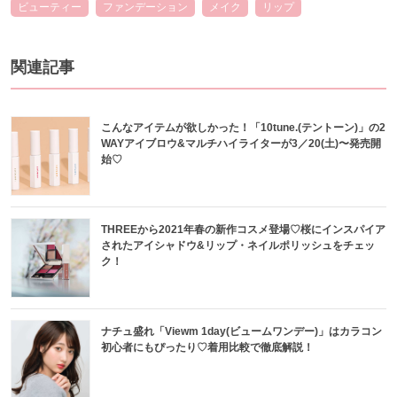
ビューティー
ファンデーション
メイク
リップ
関連記事
こんなアイテムが欲しかった！「10tune.(テントーン)」の2
WAYアイブロウ&マルチハイライターが3／20(土)〜発売開
始♡
THREEから2021年春の新作コスメ登場♡桜にインスパイア
されたアイシャドウ&リップ・ネイルポリッシュをチェッ
ク！
ナチュ盛れ「Viewm 1day(ビュームワンデー)」はカラコン
初心者にもぴったり♡着用比較で徹底解説！