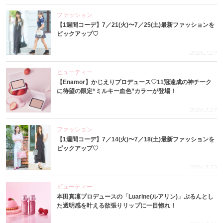
ファッション
【1週間コーデ】7／21(火)〜7／25(土)最新ファッションを
ピックアップ♡
2026.7.29
ビューティー
【Enamor】かじえりプロデュース♡11冠達成の神チーク
に待望の限定“ミルキー血色”カラーが登場！
2026.7.27
ファッション
【1週間コーデ】7／14(火)〜7／18(土)最新ファッションを
ピックアップ♡
2026.7.23
ビューティー
本田真凜プロデュースの「Luarine(ルアリン)」ぷるんとし
た透明感を叶える欲張りリップに一目惚れ！