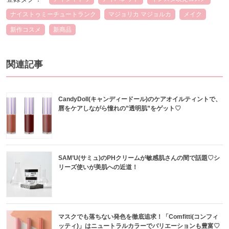
ナイストゥミーチュートランク
マジョリカ マジョルカ
メイク
新作コスメ
新商品
関連記事
CandyDoll(キャンディードール)のケアオイルティントで、
唇をケアしながら憧れの”透明肌”をゲット♡
SAM’U(サミュ)のPHクリームが敏感肌さんの間で話題♡シ
リーズ使いが美肌への近道！
マスクでも落ちない発色を徹底追求！「Comfitti(コンフィ
ッティ)」はニュートラルカラーでバリエーションも豊富♡