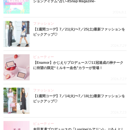
ションアイテム”占い-itSnap Magazine-
2026.8.1
ファッション
【1週間コーデ】7／21(火)〜7／25(土)最新ファッションを
ピックアップ♡
2026.7.29
ビューティー
【Enamor】かじえりプロデュース♡11冠達成の神チーク
に待望の限定“ミルキー血色”カラーが登場！
2026.7.27
ファッション
【1週間コーデ】7／14(火)〜7／18(土)最新ファッションを
ピックアップ♡
2026.7.23
ビューティー
本田真凜プロデュースの「Luarine(ルアリン)」ぷるんとし