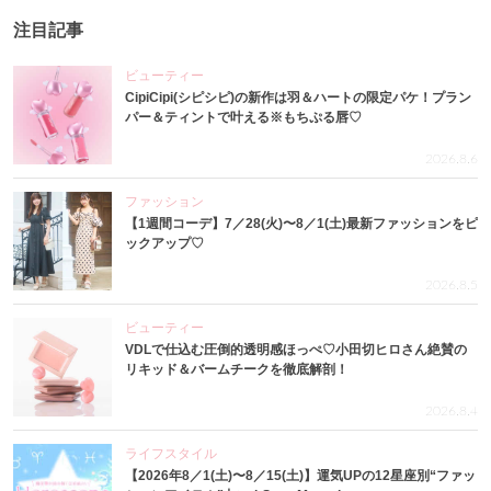
注目記事
ビューティー
CipiCipi(シピシピ)の新作は羽＆ハートの限定パケ！プラン
パー＆ティントで叶える※もちぷる唇♡
2026.8.6
ファッション
【1週間コーデ】7／28(火)〜8／1(土)最新ファッションをピ
ックアップ♡
2026.8.5
ビューティー
VDLで仕込む圧倒的透明感ほっぺ♡小田切ヒロさん絶賛の
リキッド＆バームチークを徹底解剖！
2026.8.4
ライフスタイル
【2026年8／1(土)〜8／15(土)】運気UPの12星座別“ファッ