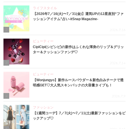
ライフスタイル
【2026年7／16(火)〜7／31(金)】運気UPの12星座別“ファ
ッションアイテム”占い-itSnap Magazine-
2
2026.7.16
ビューティー
CipiCipi(シピシピ)の新作はふくれな渾身のリップ＆グリッ
ター＆クッションファンデ♡
3
2026.7.14
ビューティー
【Wonjungyo】新作ルースパウダー＆新色白みチークで透
明感GET♡大人気スキンパックの大容量タイプも！
4
2026.7.9
ファッション
【1週間コーデ】7／7(火)〜7／11(土)最新ファッションをピ
ックアップ♡
5