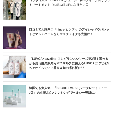
コラボコスメ「CHOOSY(チューシー)×ベティー」のリップ
トリートメントでぷるぷるLIPになりたい♡
口コミで大評判♡「hince(ヒンス)」のアイシャドウパレッ
トとマルチバームならマスクメイクも完璧に！
「LUVCA×dazzlin」フレグランスシリーズ第2弾！選べる
から濡れ髪失敗知らず？マルチに使えるLUVCA(ラブカ)の
ヘアオイルでいい香り＆旬の濡れ髪に♡
韓国でも大人気！「SECRET MUSE(シークレットミュー
ズ)」 の化粧水&クレンジングでヘルシー美肌に♪