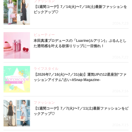
ファッション
【1週間コーデ】7／14(火)〜7／18(土)最新ファッションを
ピックアップ♡
2026.7.23
ビューティー
本田真凜プロデュースの「Luarine(ルアリン)」ぷるんとし
た透明感を叶える欲張りリップに一目惚れ！
2026.7.22
ライフスタイル
【2026年7／16(火)〜7／31(金)】運気UPの12星座別“ファ
ッションアイテム”占い-itSnap Magazine-
2026.7.16
ファッション
【1週間コーデ】7／7(火)〜7／11(土)最新ファッションをピ
ックアップ♡
2026.7.15