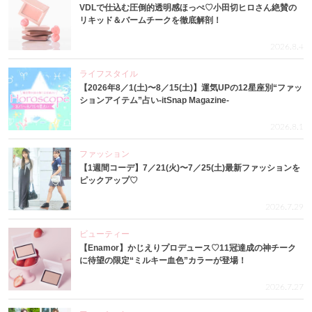
VDLで仕込む圧倒的透明感ほっぺ♡小田切ヒロさん絶賛の
リキッド＆バームチークを徹底解剖！
2026.8.4
ライフスタイル
【2026年8／1(土)〜8／15(土)】運気UPの12星座別“ファッ
ションアイテム”占い-itSnap Magazine-
2026.8.1
ファッション
【1週間コーデ】7／21(火)〜7／25(土)最新ファッションを
ピックアップ♡
2026.7.29
ビューティー
【Enamor】かじえりプロデュース♡11冠達成の神チーク
に待望の限定“ミルキー血色”カラーが登場！
2026.7.27