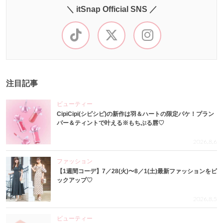
＼ itSnap Official SNS ／
注目記事
ビューティー
CipiCipi(シピシピ)の新作は羽＆ハートの限定パケ！プラン
パー＆ティントで叶える※もちぷる唇♡
2026.8.6
ファッション
【1週間コーデ】7／28(火)〜8／1(土)最新ファッションをピ
ックアップ♡
2026.8.5
ビューティー