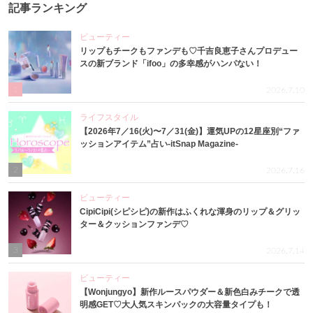
記事ランキング
ビューティー
リップもチークもファンデも♡千吉良恵子さんプロデュー
スの新ブランド「ifoo」の多幸感がハンパない！
1
2026.7.10
ライフスタイル
【2026年7／16(火)〜7／31(金)】運気UPの12星座別“ファ
ッションアイテム”占い-itSnap Magazine-
2
2026.7.16
ビューティー
CipiCipi(シピシピ)の新作はふくれな渾身のリップ＆グリッ
ター＆クッションファンデ♡
3
2026.7.14
ビューティー
【Wonjungyo】新作ルースパウダー＆新色白みチークで透
明感GET♡大人気スキンパックの大容量タイプも！