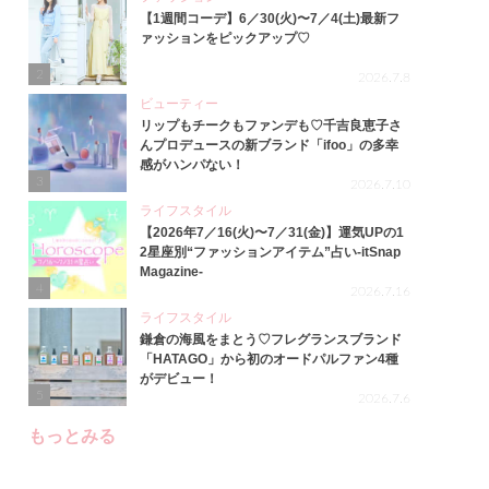
【1週間コーデ】6／30(火)〜7／4(土)最新フ
ァッションをピックアップ♡
2
2026.7.8
ビューティー
リップもチークもファンデも♡千吉良恵子さ
んプロデュースの新ブランド「ifoo」の多幸
感がハンパない！
3
2026.7.10
ライフスタイル
【2026年7／16(火)〜7／31(金)】運気UPの1
2星座別“ファッションアイテム”占い-itSnap
Magazine-
4
2026.7.16
ライフスタイル
鎌倉の海風をまとう♡フレグランスブランド
「HATAGO」から初のオードパルファン4種
がデビュー！
5
2026.7.6
もっとみる