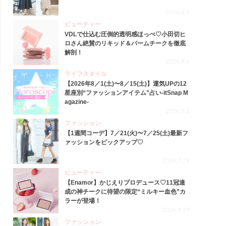
2026.8.5
ビューティー
VDLで仕込む圧倒的透明感ほっぺ♡小田切ヒ
ロさん絶賛のリキッド＆バームチークを徹底
解剖！
2026.8.4
ライフスタイル
【2026年8／1(土)〜8／15(土)】運気UPの12
星座別“ファッションアイテム”占い-itSnap M
agazine-
2026.8.1
ファッション
【1週間コーデ】7／21(火)〜7／25(土)最新フ
ァッションをピックアップ♡
2026.7.29
ビューティー
【Enamor】かじえりプロデュース♡11冠達
成の神チークに待望の限定“ミルキー血色”カ
ラーが登場！
2026.7.27
ファッション