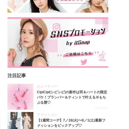
注目記事
ビューティー
CipiCipi(シピシピ)の新作は羽＆ハートの限定
パケ！プランパー＆ティントで叶える※もち
ぷる唇♡
2026.8.6
ファッション
【1週間コーデ】7／28(火)〜8／1(土)最新フ
ァッションをピックアップ♡