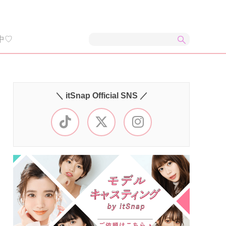
中♡
＼ itSnap Official SNS ／