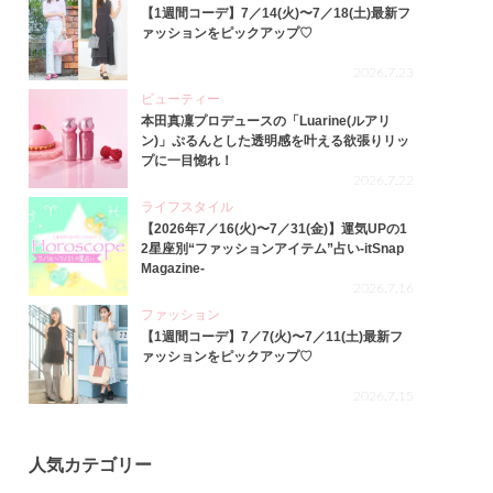
【1週間コーデ】7／14(火)〜7／18(土)最新フ
ァッションをピックアップ♡
2026.7.23
ビューティー
本田真凜プロデュースの「Luarine(ルアリ
ン)」ぷるんとした透明感を叶える欲張りリッ
プに一目惚れ！
2026.7.22
ライフスタイル
【2026年7／16(火)〜7／31(金)】運気UPの1
2星座別“ファッションアイテム”占い-itSnap
Magazine-
2026.7.16
ファッション
【1週間コーデ】7／7(火)〜7／11(土)最新フ
ァッションをピックアップ♡
2026.7.15
人気カテゴリー