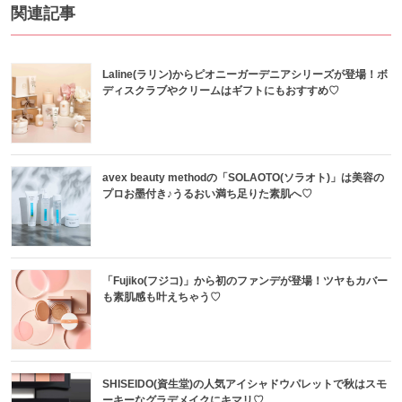
関連記事
Laline(ラリン)からピオニーガーデニアシリーズが登場！ボ
ディスクラブやクリームはギフトにもおすすめ♡
avex beauty methodの「SOLAOTO(ソラオト)」は美容の
プロお墨付き♪うるおい満ち足りた素肌へ♡
「Fujiko(フジコ)」から初のファンデが登場！ツヤもカバー
も素肌感も叶えちゃう♡
SHISEIDO(資生堂)の人気アイシャドウパレットで秋はスモ
ーキーなグラデメイクにキマリ♡