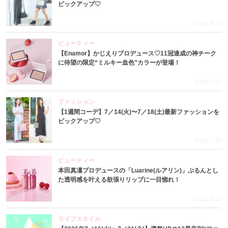
ピックアップ♡
2026.7.29
ビューティー
【Enamor】かじえりプロデュース♡11冠達成の神チーク
に待望の限定“ミルキー血色”カラーが登場！
2026.7.27
ファッション
【1週間コーデ】7／14(火)〜7／18(土)最新ファッションを
ピックアップ♡
2026.7.23
ビューティー
本田真凜プロデュースの「Luarine(ルアリン)」ぷるんとし
た透明感を叶える欲張りリップに一目惚れ！
2026.7.22
ライフスタイル