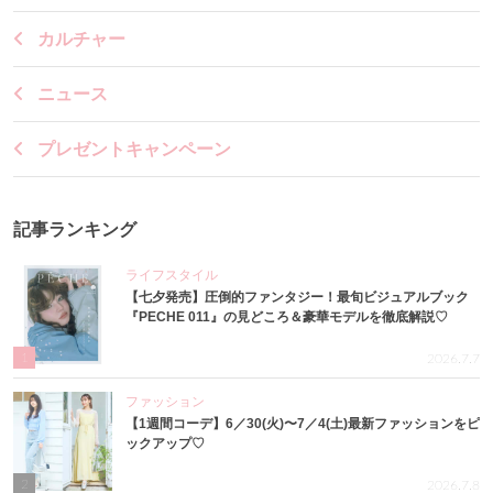
カルチャー
ニュース
プレゼントキャンペーン
記事ランキング
ライフスタイル
【七夕発売】圧倒的ファンタジー！最旬ビジュアルブック
『PECHE 011』の見どころ＆豪華モデルを徹底解説♡
1
2026.7.7
ファッション
【1週間コーデ】6／30(火)〜7／4(土)最新ファッションをピ
ックアップ♡
2
2026.7.8