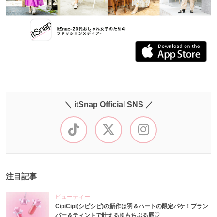
＼ itSnap Official SNS ／
注目記事
ビューティー
CipiCipi(シピシピ)の新作は羽＆ハートの限定パケ！プラン
パー＆ティントで叶える※もちぷる唇♡