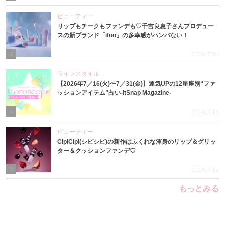
ビューティー
リップもチークもファンデも♡千吉良恵子さんプロデュー
スの新ブランド「ifoo」の多幸感がハンパない！
3
2026.7.10
ライフスタイル
【2026年7／16(火)〜7／31(金)】運気UPの12星座別“ファ
ッションアイテム”占い-itSnap Magazine-
4
2026.7.16
ビューティー
CipiCipi(シピシピ)の新作はふくれな渾身のリップ＆グリッ
ター＆クッションファンデ♡
5
2026.7.14
もっとみる