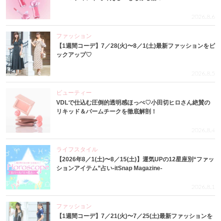
2026.8.6
ファッション
【1週間コーデ】7／28(火)〜8／1(土)最新ファッションをピ
ックアップ♡
2026.8.5
ビューティー
VDLで仕込む圧倒的透明感ほっぺ♡小田切ヒロさん絶賛の
リキッド＆バームチークを徹底解剖！
2026.8.4
ライフスタイル
【2026年8／1(土)〜8／15(土)】運気UPの12星座別“ファッ
ションアイテム”占い-itSnap Magazine-
2026.8.1
ファッション
【1週間コーデ】7／21(火)〜7／25(土)最新ファッションを