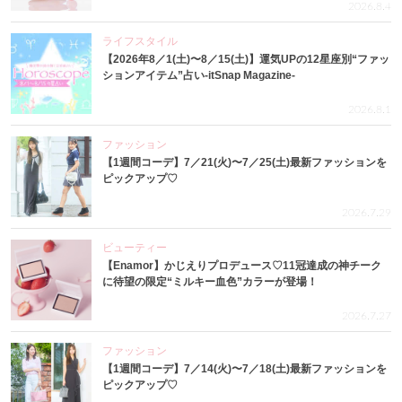
2026.8.4
ライフスタイル
【2026年8／1(土)〜8／15(土)】運気UPの12星座別“ファッ
ションアイテム”占い-itSnap Magazine-
2026.8.1
ファッション
【1週間コーデ】7／21(火)〜7／25(土)最新ファッションを
ピックアップ♡
2026.7.29
ビューティー
【Enamor】かじえりプロデュース♡11冠達成の神チーク
に待望の限定“ミルキー血色”カラーが登場！
2026.7.27
ファッション
【1週間コーデ】7／14(火)〜7／18(土)最新ファッションを
ピックアップ♡