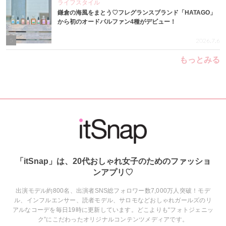
ライフスタイル
鎌倉の海風をまとう♡フレグランスブランド「HATAGO」
から初のオードパルファン4種がデビュー！
5
2026.7.6
もっとみる
「itSnap」は、20代おしゃれ女子のためのファッショ
ンアプリ♡
出演モデル約800名、出演者SNS総フォロワー数7,000万人突破！モデ
ル、インフルエンサー、読者モデル、サロモなどおしゃれガールズのリ
アルなコーデを毎日19時に更新しています。どこよりも“フォトジェニッ
ク”にこだわったオリジナルコンテンツメディアです。