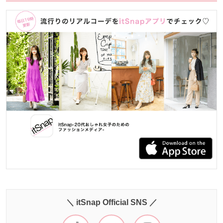
＼ itSnap Official SNS ／