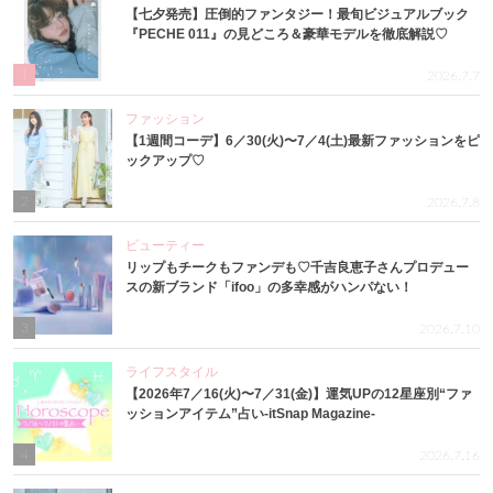
【七夕発売】圧倒的ファンタジー！最旬ビジュアルブック
『PECHE 011』の見どころ＆豪華モデルを徹底解説♡
1
2026.7.7
ファッション
【1週間コーデ】6／30(火)〜7／4(土)最新ファッションをピ
ックアップ♡
2
2026.7.8
ビューティー
リップもチークもファンデも♡千吉良恵子さんプロデュー
スの新ブランド「ifoo」の多幸感がハンパない！
3
2026.7.10
ライフスタイル
【2026年7／16(火)〜7／31(金)】運気UPの12星座別“ファ
ッションアイテム”占い-itSnap Magazine-
4
2026.7.16