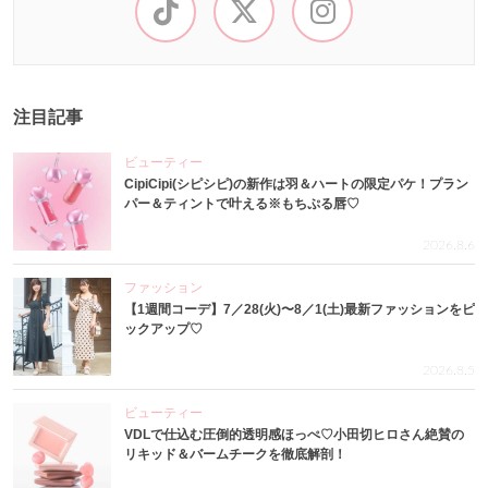
注目記事
ビューティー
CipiCipi(シピシピ)の新作は羽＆ハートの限定パケ！プラン
パー＆ティントで叶える※もちぷる唇♡
2026.8.6
ファッション
【1週間コーデ】7／28(火)〜8／1(土)最新ファッションをピ
ックアップ♡
2026.8.5
ビューティー
VDLで仕込む圧倒的透明感ほっぺ♡小田切ヒロさん絶賛の
リキッド＆バームチークを徹底解剖！