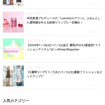
2026.7.23
ビューティー
本田真凜プロデュースの「Luarine(ルアリン)」ぷるんとし
た透明感を叶える欲張りリップに一目惚れ！
2026.7.22
ライフスタイル
【2026年7／16(火)〜7／31(金)】運気UPの12星座別“ファ
ッションアイテム”占い-itSnap Magazine-
2026.7.16
ファッション
【1週間コーデ】7／7(火)〜7／11(土)最新ファッションをピ
ックアップ♡
2026.7.15
人気カテゴリー