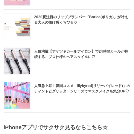
2020夏注目のリッププランパー「Borica(ボリカ)」が叶え
る大人の抜け感くちびる♡
人気沸騰【アゲツヤカールアイロン】で24時間カールが持
続する、プロ仕様のヘアスタイルに♡
人気急上昇！韓国コスメ「lilybyred(リリーバイレッド)」の
ティントとグリッターシリーズでマスクメイクも気分UP♡
iPhoneアプリでサクサク見るならこちら☆