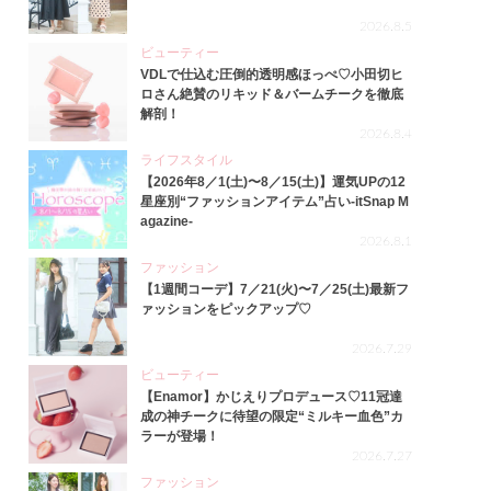
2026.8.5
ビューティー
VDLで仕込む圧倒的透明感ほっぺ♡小田切ヒ
ロさん絶賛のリキッド＆バームチークを徹底
解剖！
2026.8.4
ライフスタイル
【2026年8／1(土)〜8／15(土)】運気UPの12
星座別“ファッションアイテム”占い-itSnap M
agazine-
2026.8.1
ファッション
【1週間コーデ】7／21(火)〜7／25(土)最新フ
ァッションをピックアップ♡
2026.7.29
ビューティー
【Enamor】かじえりプロデュース♡11冠達
成の神チークに待望の限定“ミルキー血色”カ
ラーが登場！
2026.7.27
ファッション