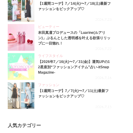
【1週間コーデ】7／14(火)〜7／18(土)最新フ
ァッションをピックアップ♡
2026.7.23
ビューティー
本田真凜プロデュースの「Luarine(ルアリ
ン)」ぷるんとした透明感を叶える欲張りリッ
プに一目惚れ！
2026.7.22
ライフスタイル
【2026年7／16(火)〜7／31(金)】運気UPの1
2星座別“ファッションアイテム”占い-itSnap
Magazine-
2026.7.16
ファッション
【1週間コーデ】7／7(火)〜7／11(土)最新フ
ァッションをピックアップ♡
2026.7.15
人気カテゴリー