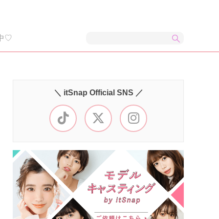
中♡
＼ itSnap Official SNS ／