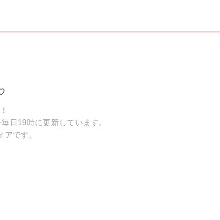
♡
破！
毎日19時に更新しています。
ィアです。