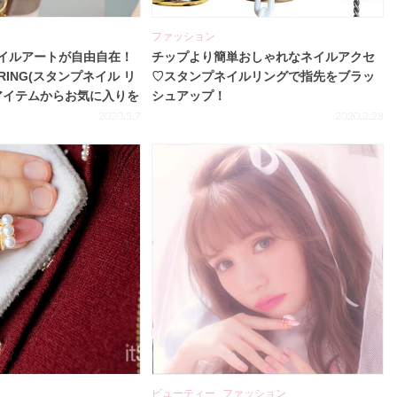
ファッション
イルアートが自由自在！
チップより簡単おしゃれなネイルアクセ
 RING(スタンプネイル リ
♡スタンプネイルリングで指先をブラッ
9アイテムからお気に入りを
シュアップ！
2020.5.7
2020.2.28
ビューティー
ファッション