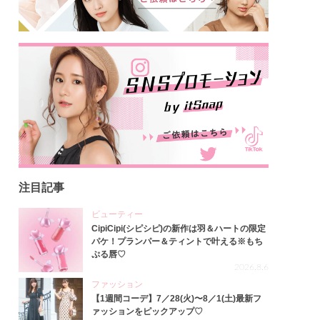
注目記事
ビューティー
CipiCipi(シピシピ)の新作は羽＆ハートの限定
パケ！プランパー＆ティントで叶える※もち
ぷる唇♡
2026.8.6
ファッション
【1週間コーデ】7／28(火)〜8／1(土)最新フ
ァッションをピックアップ♡