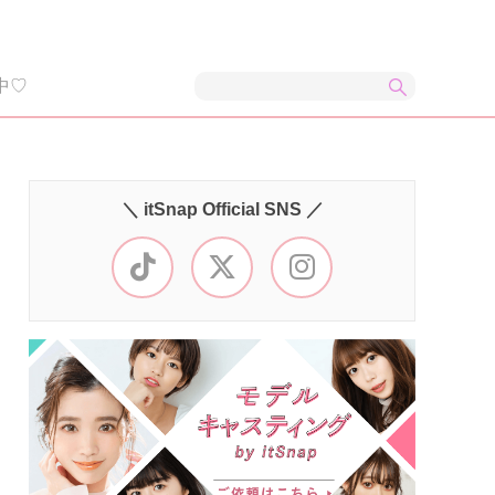
中♡
＼ itSnap Official SNS ／