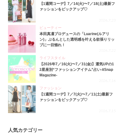
【1週間コーデ】7／14(火)〜7／18(土)最新フ
ァッションをピックアップ♡
2026.7.23
ビューティー
本田真凜プロデュースの「Luarine(ルアリ
ン)」ぷるんとした透明感を叶える欲張りリッ
プに一目惚れ！
2026.7.22
ライフスタイル
【2026年7／16(火)〜7／31(金)】運気UPの1
2星座別“ファッションアイテム”占い-itSnap
Magazine-
2026.7.16
ファッション
【1週間コーデ】7／7(火)〜7／11(土)最新フ
ァッションをピックアップ♡
2026.7.15
人気カテゴリー