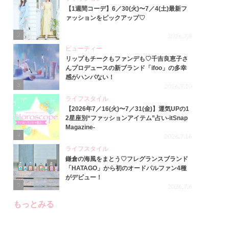
【1週間コーデ】6／30(火)〜7／4(土)最新フ
ァッションをピックアップ♡
2
2026.7.8
ビューティー
リップもチークもファンデも♡千吉良恵子さ
んプロデュースの新ブランド「ifoo」の多幸
感がハンパない！
3
2026.7.10
ライフスタイル
【2026年7／16(火)〜7／31(金)】運気UPの1
2星座別“ファッションアイテム”占い-itSnap
Magazine-
4
2026.7.16
ライフスタイル
鎌倉の海風をまとう♡フレグランスブランド
「HATAGO」から初のオードパルファン4種
がデビュー！
5
2026.7.6
もっとみる