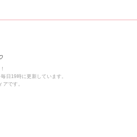
♡
破！
毎日19時に更新しています。
ィアです。