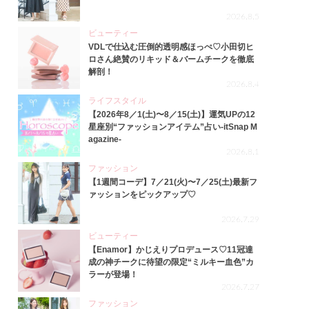
2026.8.5
ビューティー
VDLで仕込む圧倒的透明感ほっぺ♡小田切ヒ
ロさん絶賛のリキッド＆バームチークを徹底
解剖！
2026.8.4
ライフスタイル
【2026年8／1(土)〜8／15(土)】運気UPの12
星座別“ファッションアイテム”占い-itSnap M
agazine-
2026.8.1
ファッション
【1週間コーデ】7／21(火)〜7／25(土)最新フ
ァッションをピックアップ♡
2026.7.29
ビューティー
【Enamor】かじえりプロデュース♡11冠達
成の神チークに待望の限定“ミルキー血色”カ
ラーが登場！
2026.7.27
ファッション