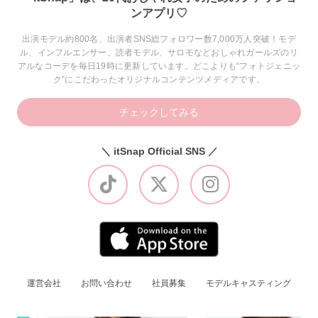
ンアプリ♡
出演モデル約800名、出演者SNS総フォロワー数7,000万人突破！モデ
ル、インフルエンサー、読者モデル、サロモなどおしゃれガールズのリ
アルなコーデを毎日19時に更新しています。どこよりも“フォトジェニッ
ク”にこだわったオリジナルコンテンツメディアです。
チェックしてみる
＼ itSnap Official SNS ／
運営会社
お問い合わせ
社員募集
モデルキャスティング