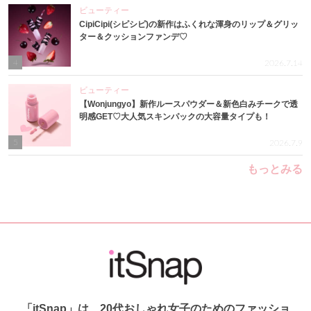
ビューティー
CipiCipi(シピシピ)の新作はふくれな渾身のリップ＆グリッ
ター＆クッションファンデ♡
4
2026.7.14
ビューティー
【Wonjungyo】新作ルースパウダー＆新色白みチークで透
明感GET♡大人気スキンパックの大容量タイプも！
5
2026.7.9
もっとみる
「itSnap」は、20代おしゃれ女子のためのファッショ