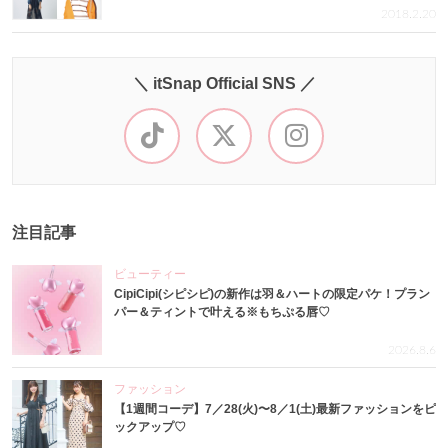
2018.2.20
＼ itSnap Official SNS ／
注目記事
ビューティー
CipiCipi(シピシピ)の新作は羽＆ハートの限定パケ！プラン
パー＆ティントで叶える※もちぷる唇♡
2026.8.6
ファッション
【1週間コーデ】7／28(火)〜8／1(土)最新ファッションをピ
ックアップ♡