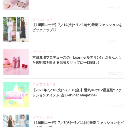
2026.7.27
ファッション
【1週間コーデ】7／14(火)〜7／18(土)最新ファッションを
ピックアップ♡
2026.7.23
ビューティー
本田真凜プロデュースの「Luarine(ルアリン)」ぷるんとし
た透明感を叶える欲張りリップに一目惚れ！
2026.7.22
ライフスタイル
【2026年7／16(火)〜7／31(金)】運気UPの12星座別“ファ
ッションアイテム”占い-itSnap Magazine-
2026.7.16
ファッション
【1週間コーデ】7／7(火)〜7／11(土)最新ファッションをピ