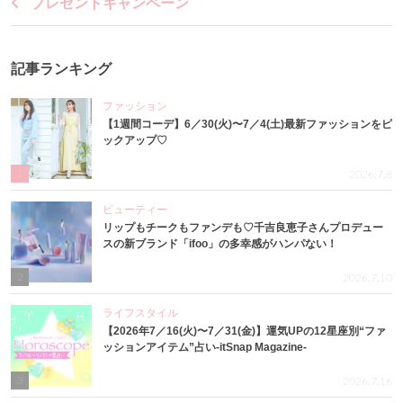
プレゼントキャンペーン
記事ランキング
ファッション
【1週間コーデ】6／30(火)〜7／4(土)最新ファッションをピ
ックアップ♡
1
2026.7.8
ビューティー
リップもチークもファンデも♡千吉良恵子さんプロデュー
スの新ブランド「ifoo」の多幸感がハンパない！
2
2026.7.10
ライフスタイル
【2026年7／16(火)〜7／31(金)】運気UPの12星座別“ファ
ッションアイテム”占い-itSnap Magazine-
3
2026.7.16