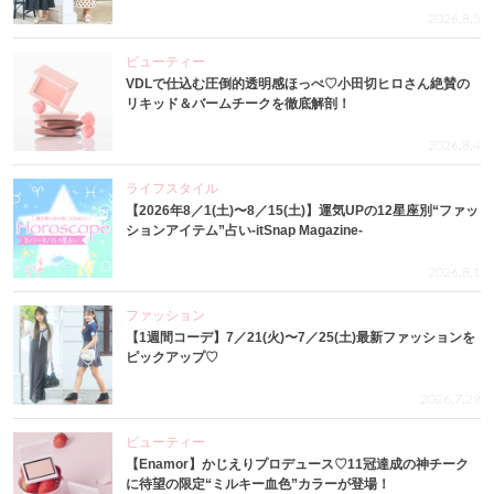
2026.8.5
ビューティー
VDLで仕込む圧倒的透明感ほっぺ♡小田切ヒロさん絶賛の
リキッド＆バームチークを徹底解剖！
2026.8.4
ライフスタイル
【2026年8／1(土)〜8／15(土)】運気UPの12星座別“ファッ
ションアイテム”占い-itSnap Magazine-
2026.8.1
ファッション
【1週間コーデ】7／21(火)〜7／25(土)最新ファッションを
ピックアップ♡
2026.7.29
ビューティー
【Enamor】かじえりプロデュース♡11冠達成の神チーク
に待望の限定“ミルキー血色”カラーが登場！