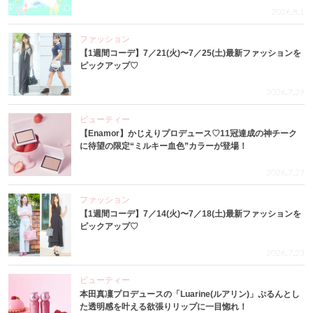
2026.8.1
ファッション
【1週間コーデ】7／21(火)〜7／25(土)最新ファッションを
ピックアップ♡
2026.7.29
ビューティー
【Enamor】かじえりプロデュース♡11冠達成の神チーク
に待望の限定“ミルキー血色”カラーが登場！
2026.7.27
ファッション
【1週間コーデ】7／14(火)〜7／18(土)最新ファッションを
ピックアップ♡
2026.7.23
ビューティー
本田真凜プロデュースの「Luarine(ルアリン)」ぷるんとし
た透明感を叶える欲張りリップに一目惚れ！