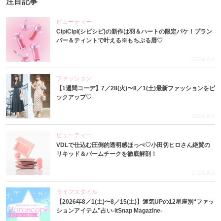
注目記事
ビューティー
CipiCipi(シピシピ)の新作は羽＆ハートの限定パケ！プラン
パー＆ティントで叶える※もちぷる唇♡
2026.8.6
ファッション
【1週間コーデ】7／28(火)〜8／1(土)最新ファッションをピ
ックアップ♡
2026.8.5
ビューティー
VDLで仕込む圧倒的透明感ほっぺ♡小田切ヒロさん絶賛の
リキッド＆バームチークを徹底解剖！
2026.8.4
ライフスタイル
【2026年8／1(土)〜8／15(土)】運気UPの12星座別“ファッ
ションアイテム”占い-itSnap Magazine-