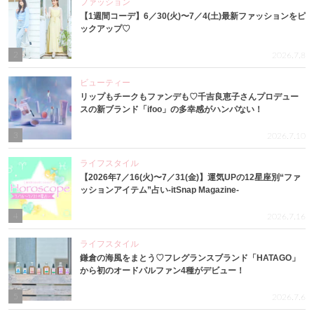
ファッション
【1週間コーデ】6／30(火)〜7／4(土)最新ファッションをピ
ックアップ♡
2
2026.7.8
ビューティー
リップもチークもファンデも♡千吉良恵子さんプロデュー
スの新ブランド「ifoo」の多幸感がハンパない！
3
2026.7.10
ライフスタイル
【2026年7／16(火)〜7／31(金)】運気UPの12星座別“ファ
ッションアイテム”占い-itSnap Magazine-
4
2026.7.16
ライフスタイル
鎌倉の海風をまとう♡フレグランスブランド「HATAGO」
から初のオードパルファン4種がデビュー！
5
2026.7.6