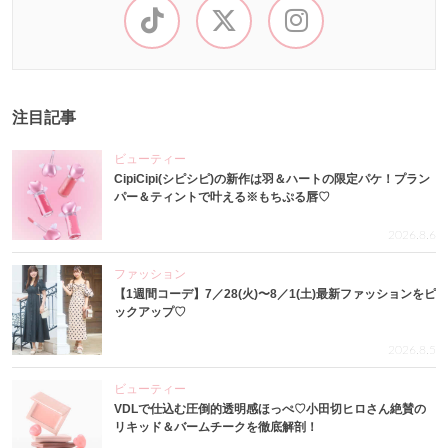
注目記事
ビューティー
CipiCipi(シピシピ)の新作は羽＆ハートの限定パケ！プラン
パー＆ティントで叶える※もちぷる唇♡
2026.8.6
ファッション
【1週間コーデ】7／28(火)〜8／1(土)最新ファッションをピ
ックアップ♡
2026.8.5
ビューティー
VDLで仕込む圧倒的透明感ほっぺ♡小田切ヒロさん絶賛の
リキッド＆バームチークを徹底解剖！