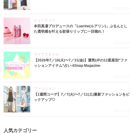
2026.7.23
ビューティー
本田真凜プロデュースの「Luarine(ルアリン)」ぷるんとし
た透明感を叶える欲張りリップに一目惚れ！
2026.7.22
ライフスタイル
【2026年7／16(火)〜7／31(金)】運気UPの12星座別“ファ
ッションアイテム”占い-itSnap Magazine-
2026.7.16
ファッション
【1週間コーデ】7／7(火)〜7／11(土)最新ファッションをピ
ックアップ♡
2026.7.15
人気カテゴリー