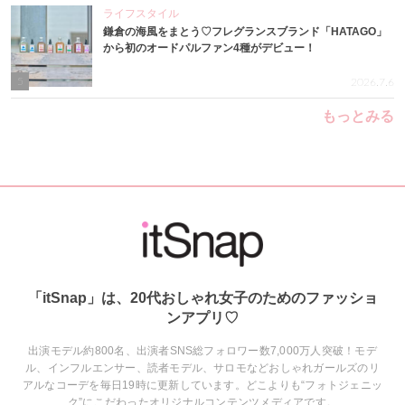
ライフスタイル
鎌倉の海風をまとう♡フレグランスブランド「HATAGO」
から初のオードパルファン4種がデビュー！
5
2026.7.6
もっとみる
「itSnap」は、20代おしゃれ女子のためのファッショ
ンアプリ♡
出演モデル約800名、出演者SNS総フォロワー数7,000万人突破！モデ
ル、インフルエンサー、読者モデル、サロモなどおしゃれガールズのリ
アルなコーデを毎日19時に更新しています。どこよりも“フォトジェニッ
ク”にこだわったオリジナルコンテンツメディアです。