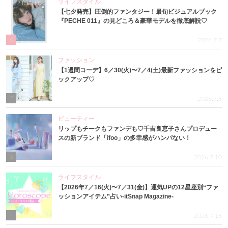
ライフスタイル
【七夕発売】圧倒的ファンタジー！最旬ビジュアルブック
『PECHE 011』の見どころ＆豪華モデルを徹底解説♡
1
2026.7.7
ファッション
【1週間コーデ】6／30(火)〜7／4(土)最新ファッションをピ
ックアップ♡
2
2026.7.8
ビューティー
リップもチークもファンデも♡千吉良恵子さんプロデュー
スの新ブランド「ifoo」の多幸感がハンパない！
3
2026.7.10
ライフスタイル
【2026年7／16(火)〜7／31(金)】運気UPの12星座別“ファ
ッションアイテム”占い-itSnap Magazine-
4
2026.7.16