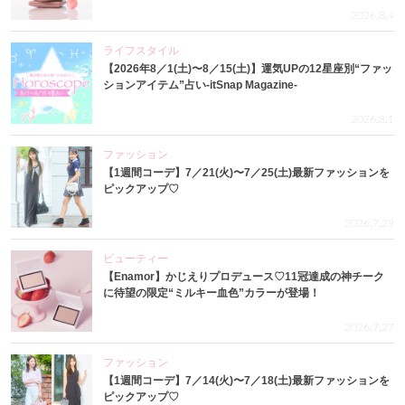
2026.8.4
ライフスタイル
【2026年8／1(土)〜8／15(土)】運気UPの12星座別“ファッ
ションアイテム”占い-itSnap Magazine-
2026.8.1
ファッション
【1週間コーデ】7／21(火)〜7／25(土)最新ファッションを
ピックアップ♡
2026.7.29
ビューティー
【Enamor】かじえりプロデュース♡11冠達成の神チーク
に待望の限定“ミルキー血色”カラーが登場！
2026.7.27
ファッション
【1週間コーデ】7／14(火)〜7／18(土)最新ファッションを
ピックアップ♡