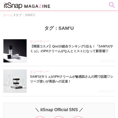
ホーム
タグ：SAM’U
タグ：SAM’U
ビューティー
【韓国コスメ】Qoo10総合ランキング1位も！「SAM’U(サ
ミュ)」のPHクリームがなんとミストになって新登場♡
2022.8.18
ビューティー
SAM’U(サミュ)のPHクリームが敏感肌さんの間で話題♡シ
リーズ使いが美肌への近道！
2020.10.29
＼ itSnap Official SNS ／