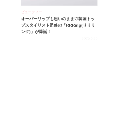
ビューティー
オーバーリップも思いのまま♡韓国トッ
プスタイリスト監修の「RRRing(リリリ
ング)」が爆誕！
2026.5.25