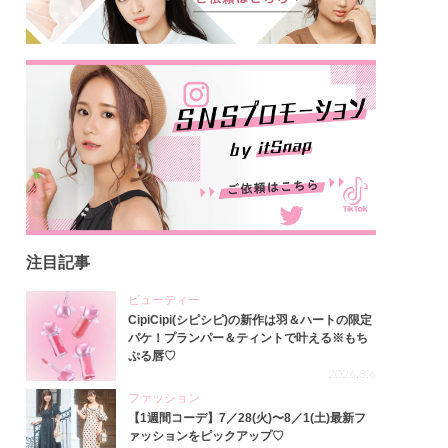
注目記事
ビューティー
CipiCipi(シピシピ)の新作は羽＆ハートの限定
パケ！プランパー＆ティントで叶える※もち
ぷる唇♡
2026.8.6
ファッション
【1週間コーデ】7／28(火)〜8／1(土)最新フ
ァッションをピックアップ♡