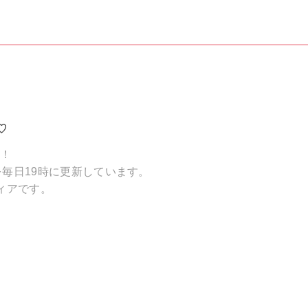
♡
破！
毎日19時に更新しています。
ィアです。