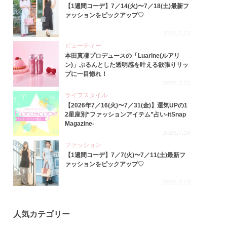
【1週間コーデ】7／14(火)〜7／18(土)最新フ
ァッションをピックアップ♡
2026.7.23
ビューティー
本田真凜プロデュースの「Luarine(ルアリ
ン)」ぷるんとした透明感を叶える欲張りリッ
プに一目惚れ！
2026.7.22
ライフスタイル
【2026年7／16(火)〜7／31(金)】運気UPの1
2星座別“ファッションアイテム”占い-itSnap
Magazine-
2026.7.16
ファッション
【1週間コーデ】7／7(火)〜7／11(土)最新フ
ァッションをピックアップ♡
2026.7.15
人気カテゴリー