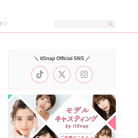
中♡
＼ itSnap Official SNS ／