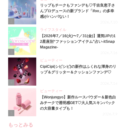
リップもチークもファンデも♡千吉良恵子さ
んプロデュースの新ブランド「ifoo」の多幸
感がハンパない！
2
2026.7.10
ライフスタイル
【2026年7／16(火)〜7／31(金)】運気UPの1
2星座別“ファッションアイテム”占い-itSnap
Magazine-
3
2026.7.16
ビューティー
CipiCipi(シピシピ)の新作はふくれな渾身のリ
ップ＆グリッター＆クッションファンデ♡
4
2026.7.14
ビューティー
【Wonjungyo】新作ルースパウダー＆新色白
みチークで透明感GET♡大人気スキンパック
の大容量タイプも！
5
2026.7.9
もっとみる