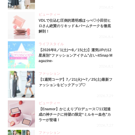
2026.8.5
ビューティー
VDLで仕込む圧倒的透明感ほっぺ♡小田切ヒ
ロさん絶賛のリキッド＆バームチークを徹底
解剖！
2026.8.4
ライフスタイル
【2026年8／1(土)〜8／15(土)】運気UPの12
星座別“ファッションアイテム”占い-itSnap M
agazine-
2026.8.1
ファッション
【1週間コーデ】7／21(火)〜7／25(土)最新フ
ァッションをピックアップ♡
2026.7.29
ビューティー
【Enamor】かじえりプロデュース♡11冠達
成の神チークに待望の限定“ミルキー血色”カ
ラーが登場！
2026.7.27
ファッション