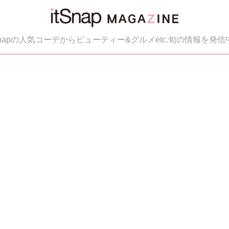
tSnapの人気コーデからビューティー&グルメetc.旬の情報を発信