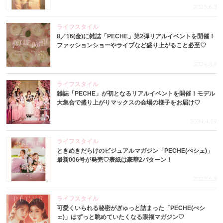
2025.6.3
ライフスタイル
8／16(金)に雑誌「PECHE」第2弾リアルイベントを開催！
ファッションショーやライブなど盛り上がること必至♡
2024.8.9
ライフスタイル
雑誌「PECHE」が初となるリアルイベントを開催！モデル
大集合で盛り上がりマックスの会場の様子をお届け♡
2024.4.19
ライフスタイル
ときめきだらけのビジュアルマガジン「PECHE(ぺシェ)」
最新006号が発売♡表紙は豪華2パターン！
2023.6.8
ライフスタイル
可愛くいられる秘密がぎゅっと詰まった「PECHE(ぺシ
ェ)」はずっと眺めていたくなる眼福マガジン♡