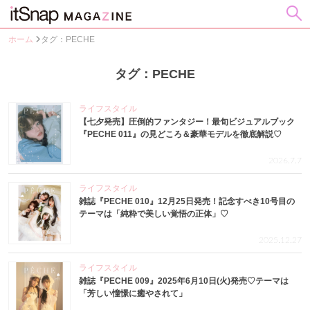
ホーム
タグ：PECHE
タグ：PECHE
ライフスタイル
【七夕発売】圧倒的ファンタジー！最旬ビジュアルブック
『PECHE 011』の見どころ＆豪華モデルを徹底解説♡
2026.7.7
ライフスタイル
雑誌『PECHE 010』12月25日発売！記念すべき10号目の
テーマは「純粋で美しい覚悟の正体」♡
2025.12.27
ライフスタイル
雑誌『PECHE 009』2025年6月10日(火)発売♡テーマは
「芳しい憧憬に癒やされて」