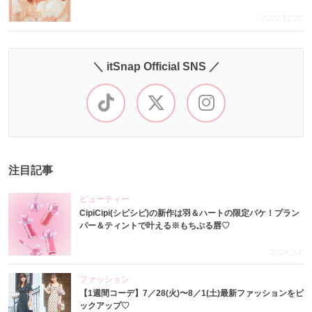
2022.12.22
＼ itSnap Official SNS ／
注目記事
ビューティー
CipiCipi(シピシピ)の新作は羽＆ハートの限定パケ！プラン
パー＆ティントで叶える※もちぷる唇♡
2026.8.6
ファッション
【1週間コーデ】7／28(火)〜8／1(土)最新ファッションをピ
ックアップ♡