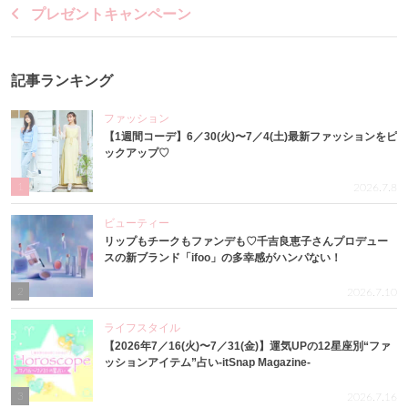
プレゼントキャンペーン
記事ランキング
ファッション
【1週間コーデ】6／30(火)〜7／4(土)最新ファッションをピ
ックアップ♡
1
2026.7.8
ビューティー
リップもチークもファンデも♡千吉良恵子さんプロデュー
スの新ブランド「ifoo」の多幸感がハンパない！
2
2026.7.10
ライフスタイル
【2026年7／16(火)〜7／31(金)】運気UPの12星座別“ファ
ッションアイテム”占い-itSnap Magazine-
3
2026.7.16