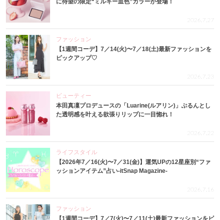
に待望の限定“ミルキー血色”カラーが登場！
2026.7.27
ファッション
【1週間コーデ】7／14(火)〜7／18(土)最新ファッションを
ピックアップ♡
2026.7.23
ビューティー
本田真凜プロデュースの「Luarine(ルアリン)」ぷるんとし
た透明感を叶える欲張りリップに一目惚れ！
2026.7.22
ライフスタイル
【2026年7／16(火)〜7／31(金)】運気UPの12星座別“ファ
ッションアイテム”占い-itSnap Magazine-
2026.7.16
ファッション
【1週間コーデ】7／7(火)〜7／11(土)最新ファッションをピ