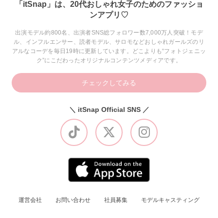
「itSnap」は、20代おしゃれ女子のためのファッショ
ンアプリ♡
出演モデル約800名、出演者SNS総フォロワー数7,000万人突破！モデ
ル、インフルエンサー、読者モデル、サロモなどおしゃれガールズのリ
アルなコーデを毎日19時に更新しています。どこよりも“フォトジェニッ
ク”にこだわったオリジナルコンテンツメディアです。
チェックしてみる
＼ itSnap Official SNS ／
運営会社
お問い合わせ
社員募集
モデルキャスティング