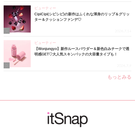
ビューティー
CipiCipi(シピシピ)の新作はふくれな渾身のリップ＆グリッ
ター＆クッションファンデ♡
4
2026.7.14
ビューティー
【Wonjungyo】新作ルースパウダー＆新色白みチークで透
明感GET♡大人気スキンパックの大容量タイプも！
5
2026.7.9
もっとみる