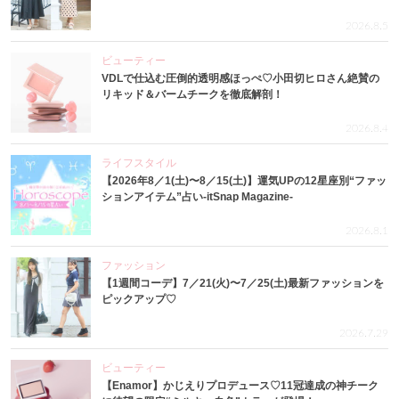
2026.8.5
ビューティー
VDLで仕込む圧倒的透明感ほっぺ♡小田切ヒロさん絶賛の
リキッド＆バームチークを徹底解剖！
2026.8.4
ライフスタイル
【2026年8／1(土)〜8／15(土)】運気UPの12星座別“ファッ
ションアイテム”占い-itSnap Magazine-
2026.8.1
ファッション
【1週間コーデ】7／21(火)〜7／25(土)最新ファッションを
ピックアップ♡
2026.7.29
ビューティー
【Enamor】かじえりプロデュース♡11冠達成の神チーク