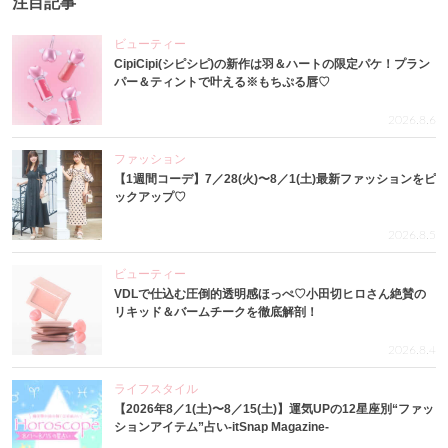
注目記事
ビューティー
CipiCipi(シピシピ)の新作は羽＆ハートの限定パケ！プラン
パー＆ティントで叶える※もちぷる唇♡
2026.8.6
ファッション
【1週間コーデ】7／28(火)〜8／1(土)最新ファッションをピ
ックアップ♡
2026.8.5
ビューティー
VDLで仕込む圧倒的透明感ほっぺ♡小田切ヒロさん絶賛の
リキッド＆バームチークを徹底解剖！
2026.8.4
ライフスタイル
【2026年8／1(土)〜8／15(土)】運気UPの12星座別“ファッ
ションアイテム”占い-itSnap Magazine-