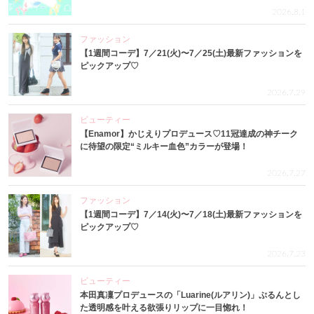
2026.8.1
ファッション
【1週間コーデ】7／21(火)〜7／25(土)最新ファッションを
ピックアップ♡
2026.7.29
ビューティー
【Enamor】かじえりプロデュース♡11冠達成の神チーク
に待望の限定“ミルキー血色”カラーが登場！
2026.7.27
ファッション
【1週間コーデ】7／14(火)〜7／18(土)最新ファッションを
ピックアップ♡
2026.7.23
ビューティー
本田真凜プロデュースの「Luarine(ルアリン)」ぷるんとし
た透明感を叶える欲張りリップに一目惚れ！