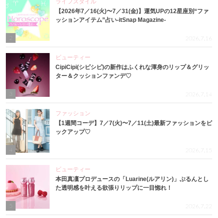
ライフスタイル
【2026年7／16(火)〜7／31(金)】運気UPの12星座別“ファ
ッションアイテム”占い-itSnap Magazine-
2
2026.7.16
ビューティー
CipiCipi(シピシピ)の新作はふくれな渾身のリップ＆グリッ
ター＆クッションファンデ♡
3
2026.7.14
ファッション
【1週間コーデ】7／7(火)〜7／11(土)最新ファッションをピ
ックアップ♡
4
2026.7.15
ビューティー
本田真凜プロデュースの「Luarine(ルアリン)」ぷるんとし
た透明感を叶える欲張りリップに一目惚れ！
5
2026.7.22