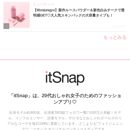
ビューティー
【Wonjungyo】新作ルースパウダー＆新色白みチークで透
明感GET♡大人気スキンパックの大容量タイプも！
5
2026.7.9
もっとみる
「itSnap」は、20代おしゃれ女子のためのファッショ
ンアプリ♡
出演モデル約800名、出演者SNS総フォロワー数7,000万人突破！モデ
ル、インフルエンサー、読者モデル、サロモなどおしゃれガールズのリ
アルなコーデを毎日19時に更新しています。どこよりも“フォトジェニッ
ク”にこだわったオリジナルコンテンツメディアです。