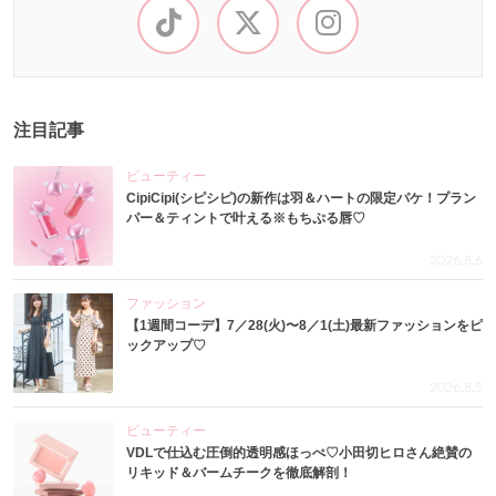
注目記事
ビューティー
CipiCipi(シピシピ)の新作は羽＆ハートの限定パケ！プラン
パー＆ティントで叶える※もちぷる唇♡
2026.8.6
ファッション
【1週間コーデ】7／28(火)〜8／1(土)最新ファッションをピ
ックアップ♡
2026.8.5
ビューティー
VDLで仕込む圧倒的透明感ほっぺ♡小田切ヒロさん絶賛の
リキッド＆バームチークを徹底解剖！