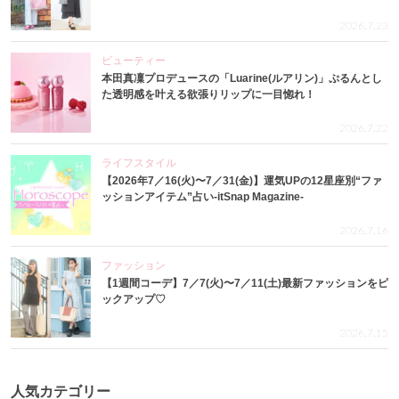
2026.7.23
ビューティー
本田真凜プロデュースの「Luarine(ルアリン)」ぷるんとし
た透明感を叶える欲張りリップに一目惚れ！
2026.7.22
ライフスタイル
【2026年7／16(火)〜7／31(金)】運気UPの12星座別“ファ
ッションアイテム”占い-itSnap Magazine-
2026.7.16
ファッション
【1週間コーデ】7／7(火)〜7／11(土)最新ファッションをピ
ックアップ♡
2026.7.15
人気カテゴリー