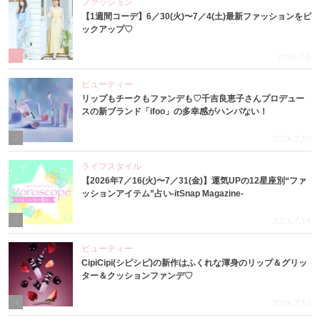
ファッション
【1週間コーデ】6／30(火)〜7／4(土)最新ファッションをピ
ックアップ♡
1
2026.7.8
ビューティー
リップもチークもファンデも♡千吉良恵子さんプロデュー
スの新ブランド「ifoo」の多幸感がハンパない！
2
2026.7.10
ライフスタイル
【2026年7／16(火)〜7／31(金)】運気UPの12星座別“ファ
ッションアイテム”占い-itSnap Magazine-
3
2026.7.16
ビューティー
CipiCipi(シピシピ)の新作はふくれな渾身のリップ＆グリッ
ター＆クッションファンデ♡
4
2026.7.14