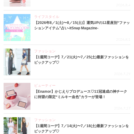
2026.8.4
ライフスタイル
【2026年8／1(土)〜8／15(土)】運気UPの12星座別“ファッ
ションアイテム”占い-itSnap Magazine-
2026.8.1
ファッション
【1週間コーデ】7／21(火)〜7／25(土)最新ファッションを
ピックアップ♡
2026.7.29
ビューティー
【Enamor】かじえりプロデュース♡11冠達成の神チーク
に待望の限定“ミルキー血色”カラーが登場！
2026.7.27
ファッション
【1週間コーデ】7／14(火)〜7／18(土)最新ファッションを
ピックアップ♡