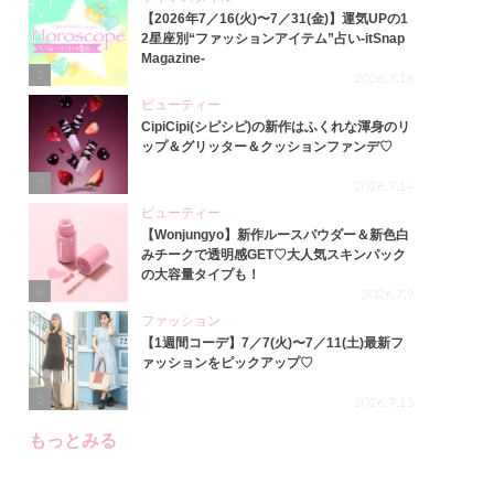
【2026年7／16(火)〜7／31(金)】運気UPの1
2星座別“ファッションアイテム”占い-itSnap
Magazine-
2
2026.7.16
ビューティー
CipiCipi(シピシピ)の新作はふくれな渾身のリ
ップ＆グリッター＆クッションファンデ♡
3
2026.7.14
ビューティー
【Wonjungyo】新作ルースパウダー＆新色白
みチークで透明感GET♡大人気スキンパック
の大容量タイプも！
4
2026.7.9
ファッション
【1週間コーデ】7／7(火)〜7／11(土)最新フ
ァッションをピックアップ♡
5
2026.7.15
もっとみる