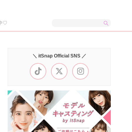
中♡
＼ itSnap Official SNS ／