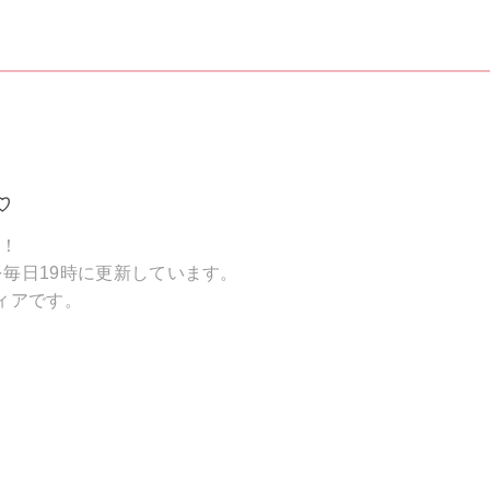
♡
破！
毎日19時に更新しています。
ィアです。