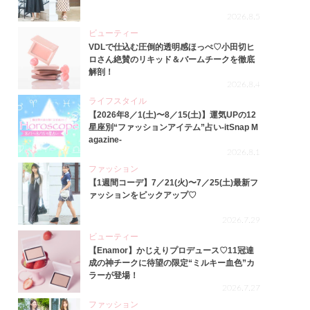
2026.8.5
ビューティー
VDLで仕込む圧倒的透明感ほっぺ♡小田切ヒ
ロさん絶賛のリキッド＆バームチークを徹底
解剖！
2026.8.4
ライフスタイル
【2026年8／1(土)〜8／15(土)】運気UPの12
星座別“ファッションアイテム”占い-itSnap M
agazine-
2026.8.1
ファッション
【1週間コーデ】7／21(火)〜7／25(土)最新フ
ァッションをピックアップ♡
2026.7.29
ビューティー
【Enamor】かじえりプロデュース♡11冠達
成の神チークに待望の限定“ミルキー血色”カ
ラーが登場！
2026.7.27
ファッション