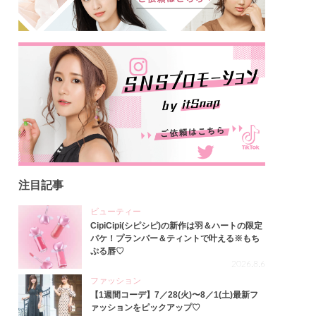
注目記事
ビューティー
CipiCipi(シピシピ)の新作は羽＆ハートの限定
パケ！プランパー＆ティントで叶える※もち
ぷる唇♡
2026.8.6
ファッション
【1週間コーデ】7／28(火)〜8／1(土)最新フ
ァッションをピックアップ♡