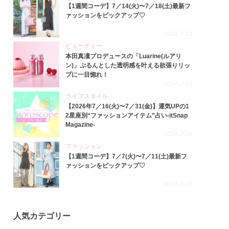
【1週間コーデ】7／14(火)〜7／18(土)最新フ
ァッションをピックアップ♡
2026.7.23
ビューティー
本田真凜プロデュースの「Luarine(ルアリ
ン)」ぷるんとした透明感を叶える欲張りリッ
プに一目惚れ！
2026.7.22
ライフスタイル
【2026年7／16(火)〜7／31(金)】運気UPの1
2星座別“ファッションアイテム”占い-itSnap
Magazine-
2026.7.16
ファッション
【1週間コーデ】7／7(火)〜7／11(土)最新フ
ァッションをピックアップ♡
2026.7.15
人気カテゴリー