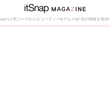
tSnapの人気コーデからビューティー&グルメetc.旬の情報を発信