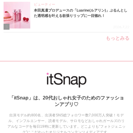
ビューティー
本田真凜プロデュースの「Luarine(ルアリン)」ぷるんとし
た透明感を叶える欲張りリップに一目惚れ！
5
2026.7.22
もっとみる
「itSnap」は、20代おしゃれ女子のためのファッショ
ンアプリ♡
出演モデル約800名、出演者SNS総フォロワー数7,000万人突破！モデ
ル、インフルエンサー、読者モデル、サロモなどおしゃれガールズのリ
アルなコーデを毎日19時に更新しています。どこよりも“フォトジェニッ
ク”にこだわったオリジナルコンテンツメディアです。