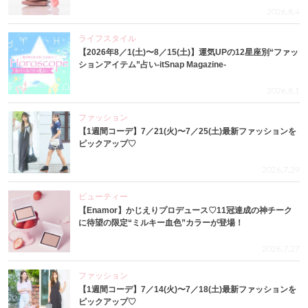
2026.8.4
ライフスタイル
【2026年8／1(土)〜8／15(土)】運気UPの12星座別“ファッ
ションアイテム”占い-itSnap Magazine-
2026.8.1
ファッション
【1週間コーデ】7／21(火)〜7／25(土)最新ファッションを
ピックアップ♡
2026.7.29
ビューティー
【Enamor】かじえりプロデュース♡11冠達成の神チーク
に待望の限定“ミルキー血色”カラーが登場！
2026.7.27
ファッション
【1週間コーデ】7／14(火)〜7／18(土)最新ファッションを
ピックアップ♡