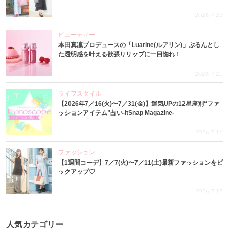
2026.7.23
ビューティー
本田真凜プロデュースの「Luarine(ルアリン)」ぷるんとし
た透明感を叶える欲張りリップに一目惚れ！
2026.7.22
ライフスタイル
【2026年7／16(火)〜7／31(金)】運気UPの12星座別“ファ
ッションアイテム”占い-itSnap Magazine-
2026.7.16
ファッション
【1週間コーデ】7／7(火)〜7／11(土)最新ファッションをピ
ックアップ♡
2026.7.15
人気カテゴリー