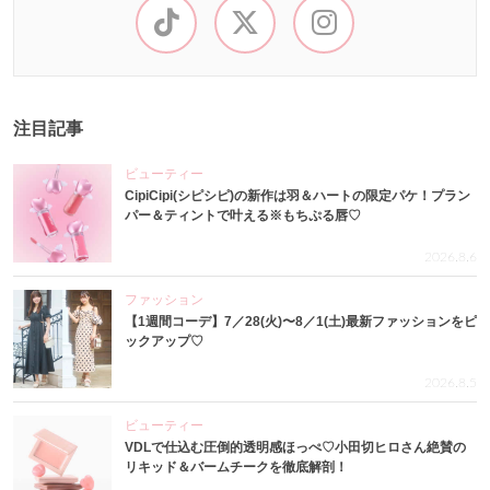
注目記事
ビューティー
CipiCipi(シピシピ)の新作は羽＆ハートの限定パケ！プラン
パー＆ティントで叶える※もちぷる唇♡
2026.8.6
ファッション
【1週間コーデ】7／28(火)〜8／1(土)最新ファッションをピ
ックアップ♡
2026.8.5
ビューティー
VDLで仕込む圧倒的透明感ほっぺ♡小田切ヒロさん絶賛の
リキッド＆バームチークを徹底解剖！