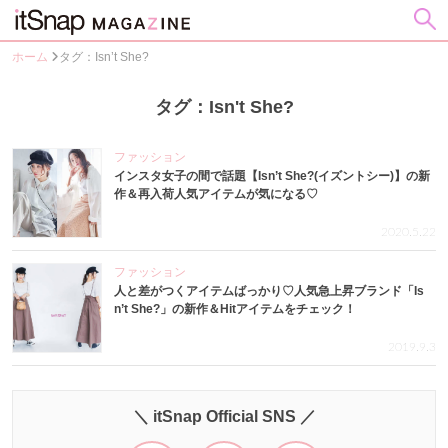
ホーム
タグ：Isn’t She?
タグ：Isn't She?
ファッション
インスタ女子の間で話題【Isn’t She?(イズントシー)】の新
作＆再入荷人気アイテムが気になる♡
2020.5.22
ファッション
人と差がつくアイテムばっかり♡人気急上昇ブランド「Is
n’t She?」の新作＆Hitアイテムをチェック！
2019.9.3
＼ itSnap Official SNS ／