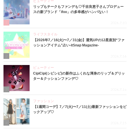
ビューティー
リップもチークもファンデも♡千吉良恵子さんプロデュー
スの新ブランド「ifoo」の多幸感がハンパない！
1
2026.7.10
ライフスタイル
【2026年7／16(火)〜7／31(金)】運気UPの12星座別“ファ
ッションアイテム”占い-itSnap Magazine-
2
2026.7.16
ビューティー
CipiCipi(シピシピ)の新作はふくれな渾身のリップ＆グリッ
ター＆クッションファンデ♡
3
2026.7.14
ファッション
【1週間コーデ】7／7(火)〜7／11(土)最新ファッションをピ
ックアップ♡
4
2026.7.15