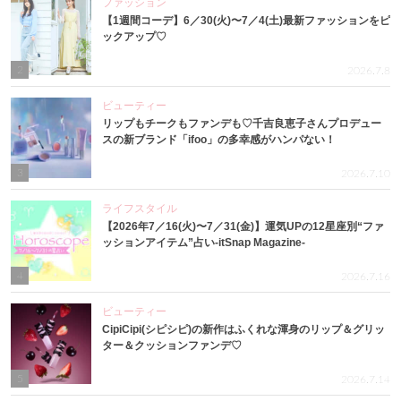
ファッション
【1週間コーデ】6／30(火)〜7／4(土)最新ファッションをピ
ックアップ♡
2
2026.7.8
ビューティー
リップもチークもファンデも♡千吉良恵子さんプロデュー
スの新ブランド「ifoo」の多幸感がハンパない！
3
2026.7.10
ライフスタイル
【2026年7／16(火)〜7／31(金)】運気UPの12星座別“ファ
ッションアイテム”占い-itSnap Magazine-
4
2026.7.16
ビューティー
CipiCipi(シピシピ)の新作はふくれな渾身のリップ＆グリッ
ター＆クッションファンデ♡
5
2026.7.14