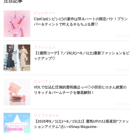
注目記事
ビューティー
CipiCipi(シピシピ)の新作は羽＆ハートの限定パケ！プラン
パー＆ティントで叶える※もちぷる唇♡
2026.8.6
ファッション
【1週間コーデ】7／28(火)〜8／1(土)最新ファッションをピ
ックアップ♡
2026.8.5
ビューティー
VDLで仕込む圧倒的透明感ほっぺ♡小田切ヒロさん絶賛の
リキッド＆バームチークを徹底解剖！
2026.8.4
ライフスタイル
【2026年8／1(土)〜8／15(土)】運気UPの12星座別“ファッ
ションアイテム”占い-itSnap Magazine-