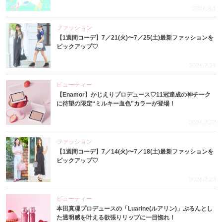
2026.8.1
ファッション
【1週間コーデ】7／21(火)〜7／25(土)最新ファッションを
ピックアップ♡
2026.7.29
ビューティー
【Enamor】かじえりプロデュース♡11冠達成の神チーク
に待望の限定“ミルキー血色”カラーが登場！
2026.7.27
ファッション
【1週間コーデ】7／14(火)〜7／18(土)最新ファッションを
ピックアップ♡
2026.7.23
ビューティー
本田真凜プロデュースの「Luarine(ルアリン)」ぷるんとし
た透明感を叶える欲張りリップに一目惚れ！