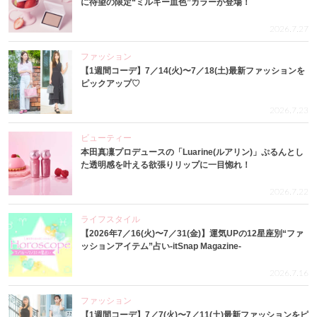
に待望の限定“ミルキー血色”カラーが登場！
2026.7.27
ファッション
【1週間コーデ】7／14(火)〜7／18(土)最新ファッションを
ピックアップ♡
2026.7.23
ビューティー
本田真凜プロデュースの「Luarine(ルアリン)」ぷるんとし
た透明感を叶える欲張りリップに一目惚れ！
2026.7.22
ライフスタイル
【2026年7／16(火)〜7／31(金)】運気UPの12星座別“ファ
ッションアイテム”占い-itSnap Magazine-
2026.7.16
ファッション
【1週間コーデ】7／7(火)〜7／11(土)最新ファッションをピ