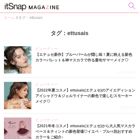
ホーム
タグ：ettusais
タグ：ettusais
ビューティー
【エテュセ新作】ブルーパールが隠し味！夏に映える新色
カラーパレット＆神マスカラで作る最旬サマーメイク♡
2026.6.26
ビューティー
【2022年夏コスメ】ettusais(エテュセ)のアイエディション
アイシャドウ＆ジェルライナーの新色で楽しむスモーキー
メイク♡
2022.7.8
ビューティー
【2021年冬コスメ】ettusais(エテュセ)から大人気マスカラ
ベース＆ティントの新色登場♡イエベ・ブルべ別おすすめ
カラーをご紹介♪