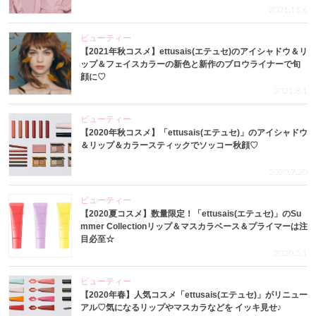
2021.11.6
ビューティー
【2021年秋コスメ】ettusais(エテュセ)のアイシャドウ＆リ
ップ＆フェイスカラーの新色と新作のブロウライナーで旬
顔に♡
2021.8.1
ビューティー
【2020年秋コスメ】「ettusais(エテュセ)」のアイシャドウ
＆リップ＆カラースティックでソッコー秋顔♡
2020.7.20
ビューティー
【2020夏コスメ】数量限定！「ettusais(エテュセ)」のSu
mmer Collectionリップ＆マスカラベース＆プライマーは注
目必至☆
2020.5.1
ビューティー
【2020年春】人気コスメ「ettusais(エテュセ)」がリニュー
アル♡気になるリップやマスカラなどを イッキ見せ♪