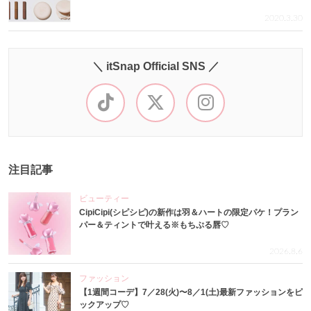
2020.3.30
＼ itSnap Official SNS ／
注目記事
ビューティー
CipiCipi(シピシピ)の新作は羽＆ハートの限定パケ！プラン
パー＆ティントで叶える※もちぷる唇♡
2026.8.6
ファッション
【1週間コーデ】7／28(火)〜8／1(土)最新ファッションをピ
ックアップ♡