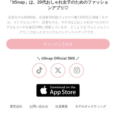
「itSnap」は、20代おしゃれ女子のためのファッショ
ンアプリ♡
出演モデル約800名、出演者SNS総フォロワー数7,000万人突破！モデ
ル、インフルエンサー、読者モデル、サロモなどおしゃれガールズのリ
アルなコーデを毎日19時に更新しています。どこよりも“フォトジェニッ
ク”にこだわったオリジナルコンテンツメディアです。
チェックしてみる
＼ itSnap Official SNS ／
運営会社
お問い合わせ
社員募集
モデルキャスティング