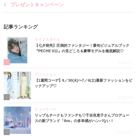
プレゼントキャンペーン
記事ランキング
ライフスタイル
【七夕発売】圧倒的ファンタジー！最旬ビジュアルブック
『PECHE 011』の見どころ＆豪華モデルを徹底解説♡
1
2026.7.7
ファッション
【1週間コーデ】6／30(火)〜7／4(土)最新ファッションをピ
ックアップ♡
2
2026.7.8
ビューティー
リップもチークもファンデも♡千吉良恵子さんプロデュー
スの新ブランド「ifoo」の多幸感がハンパない！
3
2026.7.10