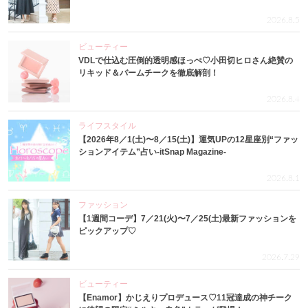
2026.8.5
ビューティー
VDLで仕込む圧倒的透明感ほっぺ♡小田切ヒロさん絶賛の
リキッド＆バームチークを徹底解剖！
2026.8.4
ライフスタイル
【2026年8／1(土)〜8／15(土)】運気UPの12星座別“ファッ
ションアイテム”占い-itSnap Magazine-
2026.8.1
ファッション
【1週間コーデ】7／21(火)〜7／25(土)最新ファッションを
ピックアップ♡
2026.7.29
ビューティー
【Enamor】かじえりプロデュース♡11冠達成の神チーク