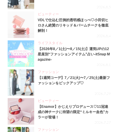
2026.8.5
ビューティー
VDLで仕込む圧倒的透明感ほっぺ♡小田切ヒ
ロさん絶賛のリキッド＆バームチークを徹底
解剖！
2026.8.4
ライフスタイル
【2026年8／1(土)〜8／15(土)】運気UPの12
星座別“ファッションアイテム”占い-itSnap M
agazine-
2026.8.1
ファッション
【1週間コーデ】7／21(火)〜7／25(土)最新フ
ァッションをピックアップ♡
2026.7.29
ビューティー
【Enamor】かじえりプロデュース♡11冠達
成の神チークに待望の限定“ミルキー血色”カ
ラーが登場！
2026.7.27
ファッション