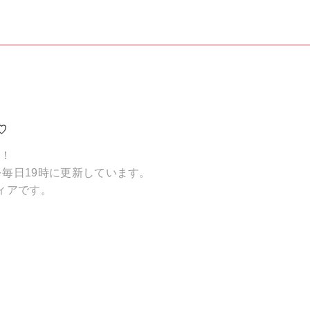
♡
破！
毎日19時に更新しています。
ィアです。