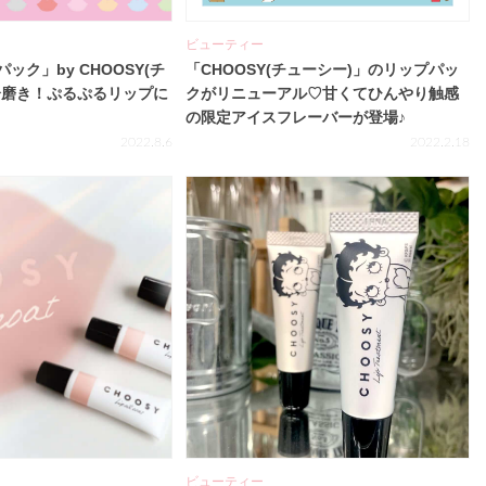
ビューティー
ック」by CHOOSY(チ
「CHOOSY(チューシー)」のリップパッ
分磨き！ぷるぷるリップに
クがリニューアル♡甘くてひんやり触感
の限定アイスフレーバーが登場♪
2022.8.6
2022.2.18
ビューティー