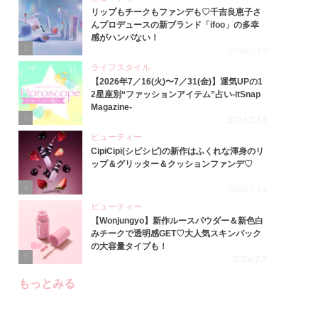
リップもチークもファンデも♡千吉良恵子さ
んプロデュースの新ブランド「ifoo」の多幸
感がハンパない！
2
2026.7.10
ライフスタイル
【2026年7／16(火)〜7／31(金)】運気UPの1
2星座別“ファッションアイテム”占い-itSnap
Magazine-
3
2026.7.16
ビューティー
CipiCipi(シピシピ)の新作はふくれな渾身のリ
ップ＆グリッター＆クッションファンデ♡
4
2026.7.14
ビューティー
【Wonjungyo】新作ルースパウダー＆新色白
みチークで透明感GET♡大人気スキンパック
の大容量タイプも！
5
2026.7.9
もっとみる