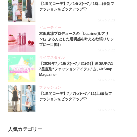
【1週間コーデ】7／14(火)〜7／18(土)最新フ
ァッションをピックアップ♡
2026.7.23
ビューティー
本田真凜プロデュースの「Luarine(ルアリ
ン)」ぷるんとした透明感を叶える欲張りリッ
プに一目惚れ！
2026.7.22
ライフスタイル
【2026年7／16(火)〜7／31(金)】運気UPの1
2星座別“ファッションアイテム”占い-itSnap
Magazine-
2026.7.16
ファッション
【1週間コーデ】7／7(火)〜7／11(土)最新フ
ァッションをピックアップ♡
2026.7.15
人気カテゴリー