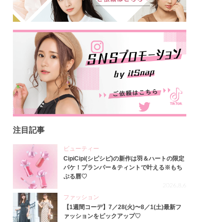
注目記事
ビューティー
CipiCipi(シピシピ)の新作は羽＆ハートの限定
パケ！プランパー＆ティントで叶える※もち
ぷる唇♡
2026.8.6
ファッション
【1週間コーデ】7／28(火)〜8／1(土)最新フ
ァッションをピックアップ♡