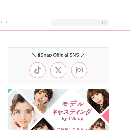
中♡
＼ itSnap Official SNS ／