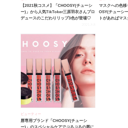
【2021秋コスメ】「CHOOSY(チューシ
マスクへの色移
ー)」から人気TikToker三原羽衣さんプロ
OSY(チューシ
デュースのこだわりリップ3色が登場♡
トがあればマス
楽しめる☆
2021.9.8
ビューティー
唇専用ブランド「CHOOSY(チューシ
ー)」のスペシャルケアでぷるぷるの唇に