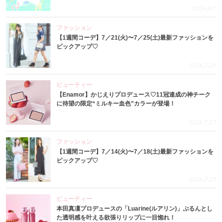
2026.8.1
ファッション
【1週間コーデ】7／21(火)〜7／25(土)最新ファッションを
ピックアップ♡
2026.7.29
ビューティー
【Enamor】かじえりプロデュース♡11冠達成の神チーク
に待望の限定“ミルキー血色”カラーが登場！
2026.7.27
ファッション
【1週間コーデ】7／14(火)〜7／18(土)最新ファッションを
ピックアップ♡
2026.7.23
ビューティー
本田真凜プロデュースの「Luarine(ルアリン)」ぷるんとし
た透明感を叶える欲張りリップに一目惚れ！