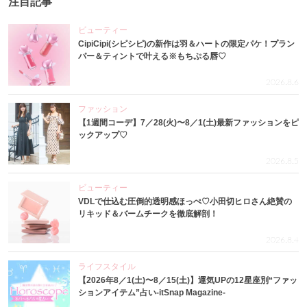
注目記事
ビューティー
CipiCipi(シピシピ)の新作は羽＆ハートの限定パケ！プラン
パー＆ティントで叶える※もちぷる唇♡
2026.8.6
ファッション
【1週間コーデ】7／28(火)〜8／1(土)最新ファッションをピ
ックアップ♡
2026.8.5
ビューティー
VDLで仕込む圧倒的透明感ほっぺ♡小田切ヒロさん絶賛の
リキッド＆バームチークを徹底解剖！
2026.8.4
ライフスタイル
【2026年8／1(土)〜8／15(土)】運気UPの12星座別“ファッ
ションアイテム”占い-itSnap Magazine-