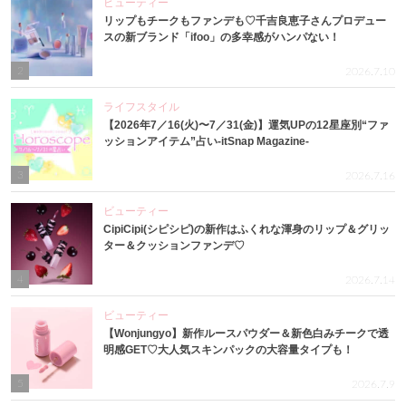
ビューティー
リップもチークもファンデも♡千吉良恵子さんプロデュー
スの新ブランド「ifoo」の多幸感がハンパない！
2
2026.7.10
ライフスタイル
【2026年7／16(火)〜7／31(金)】運気UPの12星座別“ファ
ッションアイテム”占い-itSnap Magazine-
3
2026.7.16
ビューティー
CipiCipi(シピシピ)の新作はふくれな渾身のリップ＆グリッ
ター＆クッションファンデ♡
4
2026.7.14
ビューティー
【Wonjungyo】新作ルースパウダー＆新色白みチークで透
明感GET♡大人気スキンパックの大容量タイプも！
5
2026.7.9