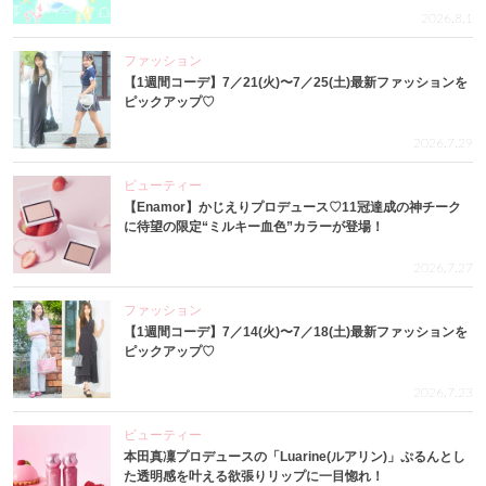
2026.8.1
ファッション
【1週間コーデ】7／21(火)〜7／25(土)最新ファッションを
ピックアップ♡
2026.7.29
ビューティー
【Enamor】かじえりプロデュース♡11冠達成の神チーク
に待望の限定“ミルキー血色”カラーが登場！
2026.7.27
ファッション
【1週間コーデ】7／14(火)〜7／18(土)最新ファッションを
ピックアップ♡
2026.7.23
ビューティー
本田真凜プロデュースの「Luarine(ルアリン)」ぷるんとし
た透明感を叶える欲張りリップに一目惚れ！