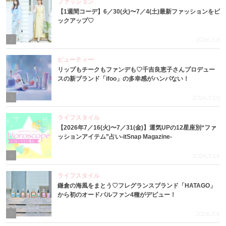
ファッション
【1週間コーデ】6／30(火)〜7／4(土)最新ファッションをピ
ックアップ♡
2
2026.7.8
ビューティー
リップもチークもファンデも♡千吉良恵子さんプロデュー
スの新ブランド「ifoo」の多幸感がハンパない！
3
2026.7.10
ライフスタイル
【2026年7／16(火)〜7／31(金)】運気UPの12星座別“ファ
ッションアイテム”占い-itSnap Magazine-
4
2026.7.16
ライフスタイル
鎌倉の海風をまとう♡フレグランスブランド「HATAGO」
から初のオードパルファン4種がデビュー！
5
2026.7.6