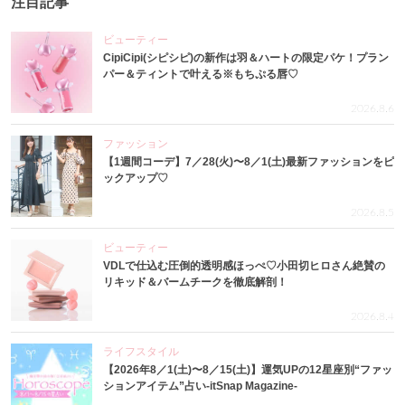
注目記事
ビューティー
CipiCipi(シピシピ)の新作は羽＆ハートの限定パケ！プラン
パー＆ティントで叶える※もちぷる唇♡
2026.8.6
ファッション
【1週間コーデ】7／28(火)〜8／1(土)最新ファッションをピ
ックアップ♡
2026.8.5
ビューティー
VDLで仕込む圧倒的透明感ほっぺ♡小田切ヒロさん絶賛の
リキッド＆バームチークを徹底解剖！
2026.8.4
ライフスタイル
【2026年8／1(土)〜8／15(土)】運気UPの12星座別“ファッ
ションアイテム”占い-itSnap Magazine-