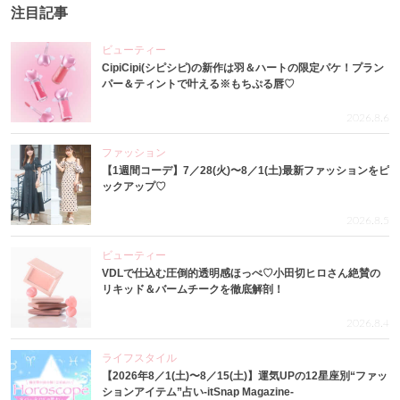
注目記事
ビューティー
CipiCipi(シピシピ)の新作は羽＆ハートの限定パケ！プラン
パー＆ティントで叶える※もちぷる唇♡
2026.8.6
ファッション
【1週間コーデ】7／28(火)〜8／1(土)最新ファッションをピ
ックアップ♡
2026.8.5
ビューティー
VDLで仕込む圧倒的透明感ほっぺ♡小田切ヒロさん絶賛の
リキッド＆バームチークを徹底解剖！
2026.8.4
ライフスタイル
【2026年8／1(土)〜8／15(土)】運気UPの12星座別“ファッ
ションアイテム”占い-itSnap Magazine-