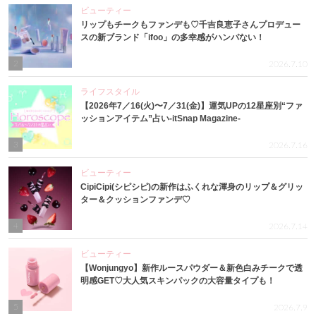
ビューティー
リップもチークもファンデも♡千吉良恵子さんプロデュー
スの新ブランド「ifoo」の多幸感がハンパない！
2
2026.7.10
ライフスタイル
【2026年7／16(火)〜7／31(金)】運気UPの12星座別“ファ
ッションアイテム”占い-itSnap Magazine-
3
2026.7.16
ビューティー
CipiCipi(シピシピ)の新作はふくれな渾身のリップ＆グリッ
ター＆クッションファンデ♡
4
2026.7.14
ビューティー
【Wonjungyo】新作ルースパウダー＆新色白みチークで透
明感GET♡大人気スキンパックの大容量タイプも！
5
2026.7.9