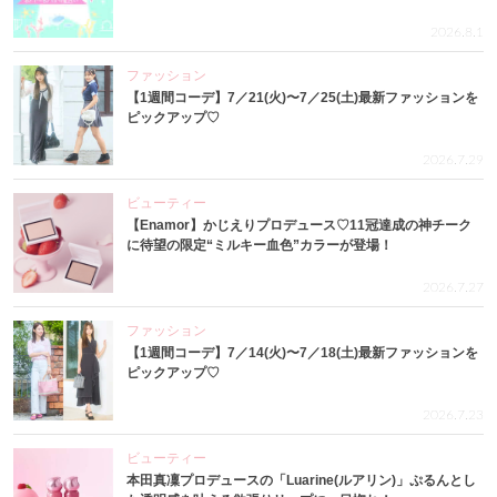
2026.8.1
ファッション
【1週間コーデ】7／21(火)〜7／25(土)最新ファッションを
ピックアップ♡
2026.7.29
ビューティー
【Enamor】かじえりプロデュース♡11冠達成の神チーク
に待望の限定“ミルキー血色”カラーが登場！
2026.7.27
ファッション
【1週間コーデ】7／14(火)〜7／18(土)最新ファッションを
ピックアップ♡
2026.7.23
ビューティー
本田真凜プロデュースの「Luarine(ルアリン)」ぷるんとし