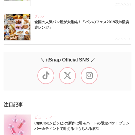
2019.9.21
グルメ
全国の人気パン屋が大集結！「パンのフェス2019秋in横浜
赤レンガ」
2019.9.20
＼ itSnap Official SNS ／
注目記事
ビューティー
CipiCipi(シピシピ)の新作は羽＆ハートの限定パケ！プラン
パー＆ティントで叶える※もちぷる唇♡