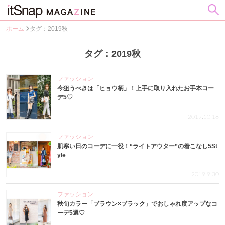
ホーム
タグ：2019秋
タグ：2019秋
ファッション
今狙うべきは「ヒョウ柄」！上手に取り入れたお手本コー
デ5♡
2019.10.18
ファッション
肌寒い日のコーデに一役！“ライトアウター”の着こなし5St
yle
2019.9.30
ファッション
秋旬カラー「ブラウン×ブラック」でおしゃれ度アップなコ
ーデ5選♡