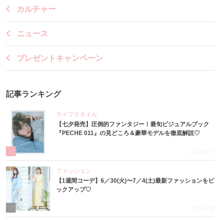
カルチャー
ニュース
プレゼントキャンペーン
記事ランキング
ライフスタイル
【七夕発売】圧倒的ファンタジー！最旬ビジュアルブック
『PECHE 011』の見どころ＆豪華モデルを徹底解説♡
1
2026.7.7
ファッション
【1週間コーデ】6／30(火)〜7／4(土)最新ファッションをピ
ックアップ♡
2
2026.7.8