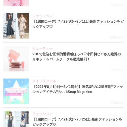
2026.8.6
ファッション
【1週間コーデ】7／28(火)〜8／1(土)最新ファッションをピ
ックアップ♡
2026.8.5
ビューティー
VDLで仕込む圧倒的透明感ほっぺ♡小田切ヒロさん絶賛の
リキッド＆バームチークを徹底解剖！
2026.8.4
ライフスタイル
【2026年8／1(土)〜8／15(土)】運気UPの12星座別“ファッ
ションアイテム”占い-itSnap Magazine-
2026.8.1
ファッション
【1週間コーデ】7／21(火)〜7／25(土)最新ファッションを
ピックアップ♡