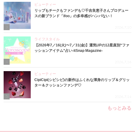
ビューティー
リップもチークもファンデも♡千吉良恵子さんプロデュー
スの新ブランド「ifoo」の多幸感がハンパない！
3
2026.7.10
ライフスタイル
【2026年7／16(火)〜7／31(金)】運気UPの12星座別“ファ
ッションアイテム”占い-itSnap Magazine-
4
2026.7.16
ビューティー
CipiCipi(シピシピ)の新作はふくれな渾身のリップ＆グリッ
ター＆クッションファンデ♡
5
2026.7.14
もっとみる