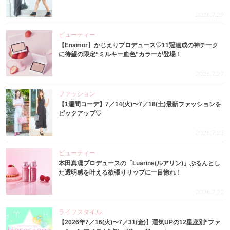
2026.7.29
ビューティー
【Enamor】かじえりプロデュース♡11冠達成の神チーク
に待望の限定“ミルキー血色”カラーが登場！
2026.7.27
ファッション
【1週間コーデ】7／14(火)〜7／18(土)最新ファッションを
ピックアップ♡
2026.7.23
ビューティー
本田真凜プロデュースの「Luarine(ルアリン)」ぷるんとし
た透明感を叶える欲張りリップに一目惚れ！
2026.7.22
ライフスタイル
【2026年7／16(火)〜7／31(金)】運気UPの12星座別“ファ