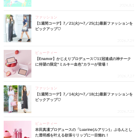
2026.8.1
ファッション
【1週間コーデ】7／21(火)〜7／25(土)最新ファッションを
ピックアップ♡
2026.7.29
ビューティー
【Enamor】かじえりプロデュース♡11冠達成の神チーク
に待望の限定“ミルキー血色”カラーが登場！
2026.7.27
ファッション
【1週間コーデ】7／14(火)〜7／18(土)最新ファッションを
ピックアップ♡
2026.7.23
ビューティー
本田真凜プロデュースの「Luarine(ルアリン)」ぷるんとし
た透明感を叶える欲張りリップに一目惚れ！