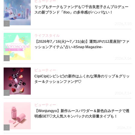
ビューティー
リップもチークもファンデも♡千吉良恵子さんプロデュー
スの新ブランド「ifoo」の多幸感がハンパない！
2
2026.7.10
ライフスタイル
【2026年7／16(火)〜7／31(金)】運気UPの12星座別“ファ
ッションアイテム”占い-itSnap Magazine-
3
2026.7.16
ビューティー
CipiCipi(シピシピ)の新作はふくれな渾身のリップ＆グリッ
ター＆クッションファンデ♡
4
2026.7.14
ビューティー
【Wonjungyo】新作ルースパウダー＆新色白みチークで透
明感GET♡大人気スキンパックの大容量タイプも！
5
2026.7.9