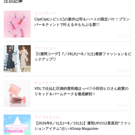
注目記事
ビューティー
CipiCipi(シピシピ)の新作は羽＆ハートの限定パケ！プラン
パー＆ティントで叶える※もちぷる唇♡
2026.8.6
ファッション
【1週間コーデ】7／28(火)〜8／1(土)最新ファッションをピ
ックアップ♡
2026.8.5
ビューティー
VDLで仕込む圧倒的透明感ほっぺ♡小田切ヒロさん絶賛の
リキッド＆バームチークを徹底解剖！
2026.8.4
ライフスタイル
【2026年8／1(土)〜8／15(土)】運気UPの12星座別“ファッ
ションアイテム”占い-itSnap Magazine-