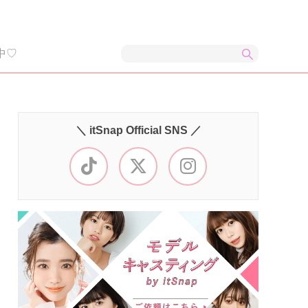
中♡
＼ itSnap Official SNS ／