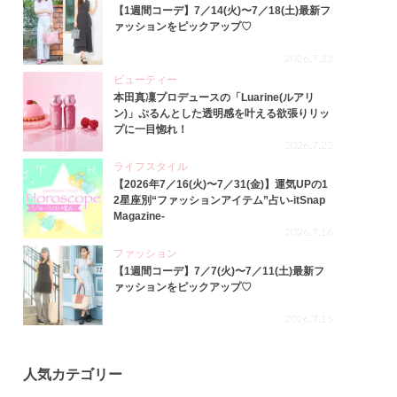
【1週間コーデ】7／14(火)〜7／18(土)最新フ
ァッションをピックアップ♡
2026.7.23
ビューティー
本田真凜プロデュースの「Luarine(ルアリ
ン)」ぷるんとした透明感を叶える欲張りリッ
プに一目惚れ！
2026.7.22
ライフスタイル
【2026年7／16(火)〜7／31(金)】運気UPの1
2星座別“ファッションアイテム”占い-itSnap
Magazine-
2026.7.16
ファッション
【1週間コーデ】7／7(火)〜7／11(土)最新フ
ァッションをピックアップ♡
2026.7.15
人気カテゴリー