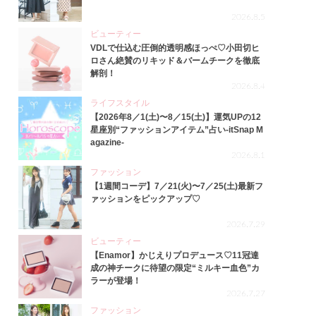
2026.8.5
ビューティー
VDLで仕込む圧倒的透明感ほっぺ♡小田切ヒ
ロさん絶賛のリキッド＆バームチークを徹底
解剖！
2026.8.4
ライフスタイル
【2026年8／1(土)〜8／15(土)】運気UPの12
星座別“ファッションアイテム”占い-itSnap M
agazine-
2026.8.1
ファッション
【1週間コーデ】7／21(火)〜7／25(土)最新フ
ァッションをピックアップ♡
2026.7.29
ビューティー
【Enamor】かじえりプロデュース♡11冠達
成の神チークに待望の限定“ミルキー血色”カ
ラーが登場！
2026.7.27
ファッション