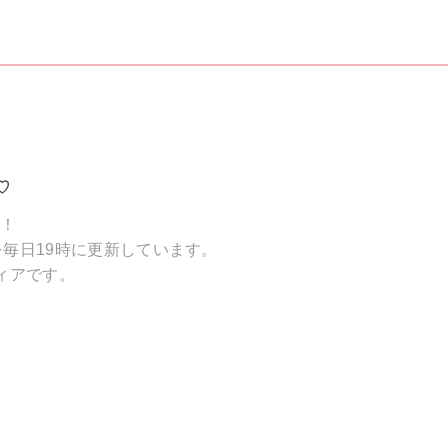
♡
破！
毎日19時に更新しています。
ィアです。