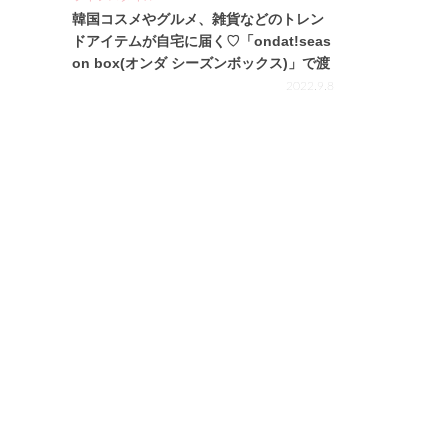
韓国コスメやグルメ、雑貨などのトレン
ドアイテムが自宅に届く♡「ondat!seas
on box(オンダ シーズンボックス)」で渡
韓気分を味わおう！
2022.9.8