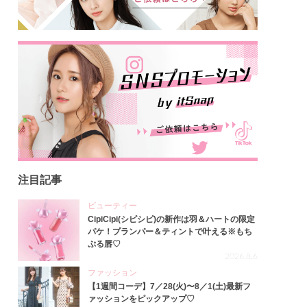
注目記事
ビューティー
CipiCipi(シピシピ)の新作は羽＆ハートの限定
パケ！プランパー＆ティントで叶える※もち
ぷる唇♡
2026.8.6
ファッション
【1週間コーデ】7／28(火)〜8／1(土)最新フ
ァッションをピックアップ♡