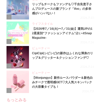
リップもチークもファンデも♡千吉良恵子さ
んプロデュースの新ブランド「ifoo」の多幸
感がハンパない！
2
2026.7.10
ライフスタイル
【2026年7／16(火)〜7／31(金)】運気UPの1
2星座別“ファッションアイテム”占い-itSnap
Magazine-
3
2026.7.16
ビューティー
CipiCipi(シピシピ)の新作はふくれな渾身のリ
ップ＆グリッター＆クッションファンデ♡
4
2026.7.14
ビューティー
【Wonjungyo】新作ルースパウダー＆新色白
みチークで透明感GET♡大人気スキンパック
の大容量タイプも！
5
2026.7.9
もっとみる