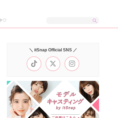
中♡
＼ itSnap Official SNS ／