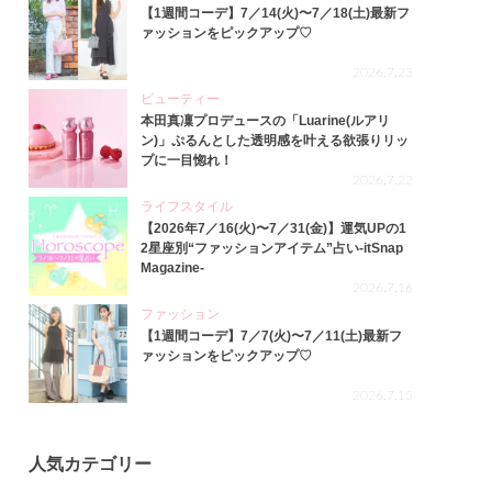
【1週間コーデ】7／14(火)〜7／18(土)最新フ
ァッションをピックアップ♡
2026.7.23
ビューティー
本田真凜プロデュースの「Luarine(ルアリ
ン)」ぷるんとした透明感を叶える欲張りリッ
プに一目惚れ！
2026.7.22
ライフスタイル
【2026年7／16(火)〜7／31(金)】運気UPの1
2星座別“ファッションアイテム”占い-itSnap
Magazine-
2026.7.16
ファッション
【1週間コーデ】7／7(火)〜7／11(土)最新フ
ァッションをピックアップ♡
2026.7.15
人気カテゴリー