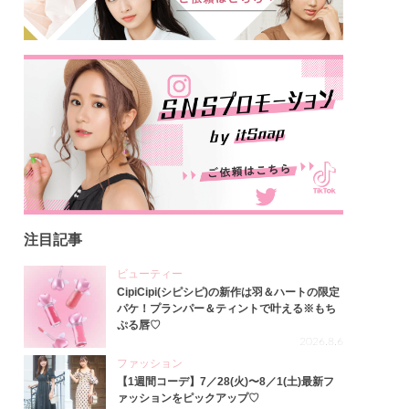
注目記事
ビューティー
CipiCipi(シピシピ)の新作は羽＆ハートの限定
パケ！プランパー＆ティントで叶える※もち
ぷる唇♡
2026.8.6
ファッション
【1週間コーデ】7／28(火)〜8／1(土)最新フ
ァッションをピックアップ♡