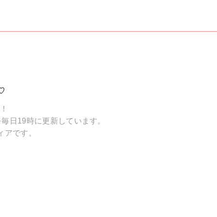
♡
破！
毎日19時に更新しています。
ィアです。