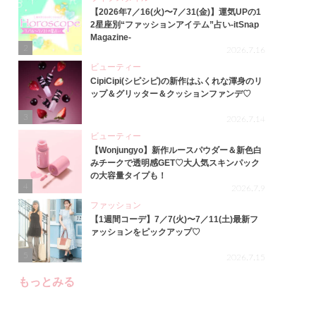
【2026年7／16(火)〜7／31(金)】運気UPの1
2星座別“ファッションアイテム”占い-itSnap
Magazine-
2
2026.7.16
ビューティー
CipiCipi(シピシピ)の新作はふくれな渾身のリ
ップ＆グリッター＆クッションファンデ♡
3
2026.7.14
ビューティー
【Wonjungyo】新作ルースパウダー＆新色白
みチークで透明感GET♡大人気スキンパック
の大容量タイプも！
4
2026.7.9
ファッション
【1週間コーデ】7／7(火)〜7／11(土)最新フ
ァッションをピックアップ♡
5
2026.7.15
もっとみる