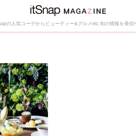
tSnapの人気コーデからビューティー&グルメetc.旬の情報を発信