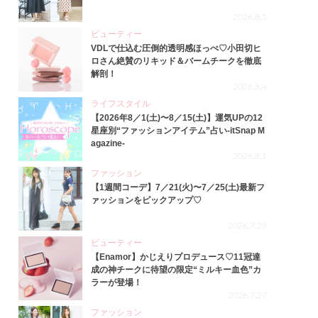
2026.8.5
ビューティー
VDLで仕込む圧倒的透明感ほっぺ♡小田切ヒ
ロさん絶賛のリキッド＆バームチークを徹底
解剖！
2026.8.4
ライフスタイル
【2026年8／1(土)〜8／15(土)】運気UPの12
星座別“ファッションアイテム”占い-itSnap M
agazine-
2026.8.1
ファッション
【1週間コーデ】7／21(火)〜7／25(土)最新フ
ァッションをピックアップ♡
2026.7.29
ビューティー
【Enamor】かじえりプロデュース♡11冠達
成の神チークに待望の限定“ミルキー血色”カ
ラーが登場！
2026.7.27
ファッション