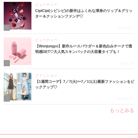
ビューティー
CipiCipi(シピシピ)の新作はふくれな渾身のリップ＆グリッ
ター＆クッションファンデ♡
3
2026.7.14
ビューティー
【Wonjungyo】新作ルースパウダー＆新色白みチークで透
明感GET♡大人気スキンパックの大容量タイプも！
4
2026.7.9
ファッション
【1週間コーデ】7／7(火)〜7／11(土)最新ファッションをピ
ックアップ♡
5
2026.7.15
もっとみる