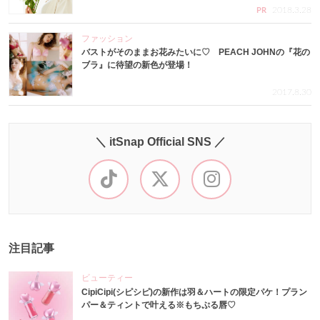
2018.3.28
PR
ファッション
バストがそのままお花みたいに♡ PEACH JOHNの『花の
ブラ』に待望の新色が登場！
2017.8.30
＼ itSnap Official SNS ／
注目記事
ビューティー
CipiCipi(シピシピ)の新作は羽＆ハートの限定パケ！プラン
パー＆ティントで叶える※もちぷる唇♡