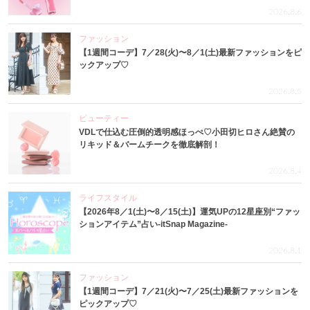
2026.8.6
ファッション
【1週間コーデ】7／28(火)〜8／1(土)最新ファッションをピ
ックアップ♡
2026.8.5
ビューティー
VDLで仕込む圧倒的透明感ほっぺ♡小田切ヒロさん絶賛の
リキッド＆バームチークを徹底解剖！
2026.8.4
ライフスタイル
【2026年8／1(土)〜8／15(土)】運気UPの12星座別“ファッ
ションアイテム”占い-itSnap Magazine-
2026.8.1
ファッション
【1週間コーデ】7／21(火)〜7／25(土)最新ファッションを
ピックアップ♡