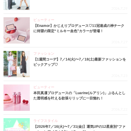
2026.7.29
ビューティー
【Enamor】かじえりプロデュース♡11冠達成の神チーク
に待望の限定“ミルキー血色”カラーが登場！
2026.7.27
ファッション
【1週間コーデ】7／14(火)〜7／18(土)最新ファッションを
ピックアップ♡
2026.7.23
ビューティー
本田真凜プロデュースの「Luarine(ルアリン)」ぷるんとし
た透明感を叶える欲張りリップに一目惚れ！
2026.7.22
ライフスタイル
【2026年7／16(火)〜7／31(金)】運気UPの12星座別“ファ