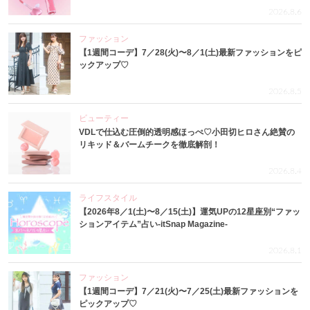
2026.8.6
ファッション
【1週間コーデ】7／28(火)〜8／1(土)最新ファッションをピ
ックアップ♡
2026.8.5
ビューティー
VDLで仕込む圧倒的透明感ほっぺ♡小田切ヒロさん絶賛の
リキッド＆バームチークを徹底解剖！
2026.8.4
ライフスタイル
【2026年8／1(土)〜8／15(土)】運気UPの12星座別“ファッ
ションアイテム”占い-itSnap Magazine-
2026.8.1
ファッション
【1週間コーデ】7／21(火)〜7／25(土)最新ファッションを
ピックアップ♡