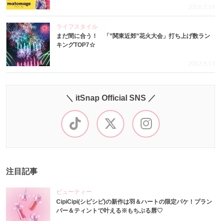
2018.7.19
ライフスタイル
まだ間に合う！ 「”関東近郊”花火大会」打ち上げ数ラン
キングTOP7☆
2017.8.13
＼ itSnap Official SNS ／
注目記事
ビューティー
CipiCipi(シピシピ)の新作は羽＆ハートの限定パケ！プラン
パー＆ティントで叶える※もちぷる唇♡