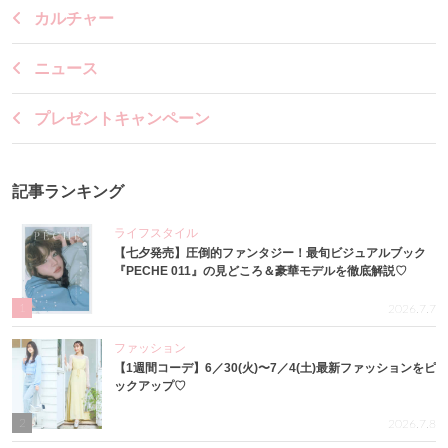
カルチャー
ニュース
プレゼントキャンペーン
記事ランキング
ライフスタイル
【七夕発売】圧倒的ファンタジー！最旬ビジュアルブック
『PECHE 011』の見どころ＆豪華モデルを徹底解説♡
1
2026.7.7
ファッション
【1週間コーデ】6／30(火)〜7／4(土)最新ファッションをピ
ックアップ♡
2
2026.7.8