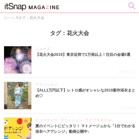
ホーム
タグ：花火大会
タグ：花火大会
ニュース
【花火大会2019】東京近郊で1万発以上！注目の会場5選
2019.7.12
ファッション
【ALL1万円以下】レトロ感がオシャレな2019新作浴衣まと
め♡
2019.6.3
ビューティー
ファッション
ライフスタイル
夏のイベントにピッタリ！ マトメージュから「1分でわかる
浴衣ヘアアレンジ」動画公開中♪