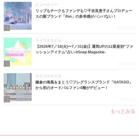
ビューティー
リップもチークもファンデも♡千吉良恵子さんプロデュー
スの新ブランド「ifoo」の多幸感がハンパない！
3
2026.7.10
ライフスタイル
【2026年7／16(火)〜7／31(金)】運気UPの12星座別“ファ
ッションアイテム”占い-itSnap Magazine-
4
2026.7.16
ライフスタイル
鎌倉の海風をまとう♡フレグランスブランド「HATAGO」
から初のオードパルファン4種がデビュー！
5
2026.7.6
もっとみる