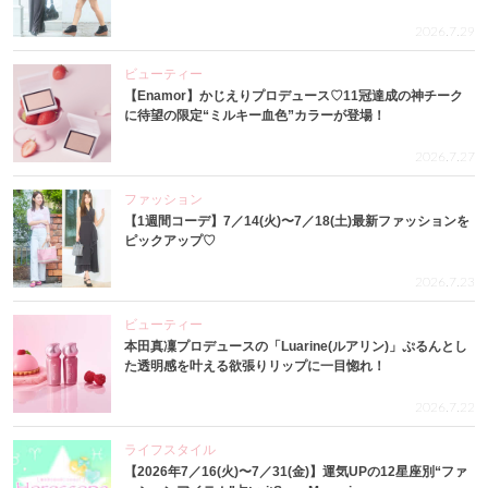
2026.7.29
ビューティー
【Enamor】かじえりプロデュース♡11冠達成の神チーク
に待望の限定“ミルキー血色”カラーが登場！
2026.7.27
ファッション
【1週間コーデ】7／14(火)〜7／18(土)最新ファッションを
ピックアップ♡
2026.7.23
ビューティー
本田真凜プロデュースの「Luarine(ルアリン)」ぷるんとし
た透明感を叶える欲張りリップに一目惚れ！
2026.7.22
ライフスタイル
【2026年7／16(火)〜7／31(金)】運気UPの12星座別“ファ